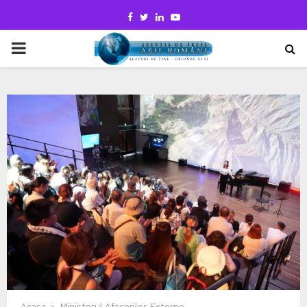
Facebook
Twitter
Linkedin
Youtube
PRIMARY
MENU
Acasa
Ministerul Afacerilor Externe