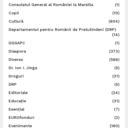
Consulatul General al României la Marsilia
(1)
Copii
(10)
Cultură
(804)
Departamentul pentru Românii de Pretutindeni (DRP)
(14)
DGSAPC
(1)
Diaspora
(373)
Diverse
(588)
Dr. Ion I. Jinga
(5)
Droguri
(31)
DRP
(5)
Editoriale
(24)
Educație
(31)
Esențial
(7)
EUROfonduri
(2)
Evenimente
(160)