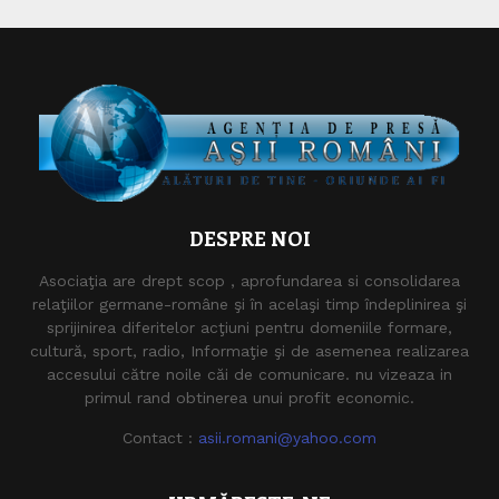
DESPRE NOI
Asociaţia are drept scop , aprofundarea si consolidarea
relaţiilor germane-române şi în acelaşi timp îndeplinirea şi
sprijinirea diferitelor acţiuni pentru domeniile formare,
cultură, sport, radio, Informaţie şi de asemenea realizarea
accesului către noile căi de comunicare. nu vizeaza in
primul rand obtinerea unui profit economic.
Contact :
asii.romani@yahoo.com