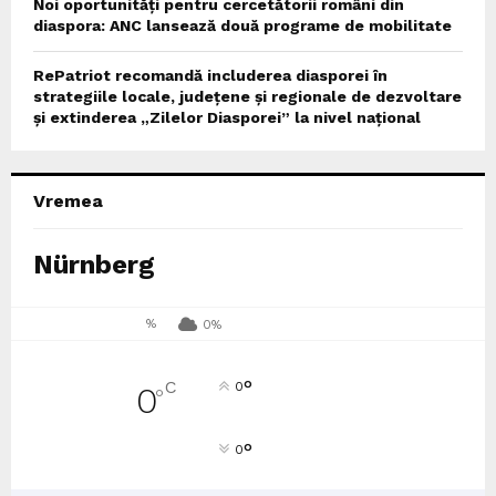
Noi oportunități pentru cercetătorii români din
diaspora: ANC lansează două programe de mobilitate
RePatriot recomandă includerea diasporei în
strategiile locale, județene și regionale de dezvoltare
și extinderea „Zilelor Diasporei” la nivel național
Vremea
Nürnberg
%
0%
°
C
0
0
°
°
0