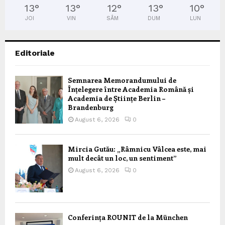
13
°
13
°
12
°
13
°
10
°
JOI
VIN
SÂM
DUM
LUN
Editoriale
Semnarea Memorandumului de
Înțelegere între Academia Română și
Academia de Științe Berlin –
Brandenburg
August 6, 2026
0
Mircia Gutău: „Râmnicu Vâlcea este, mai
mult decât un loc, un sentiment”
August 6, 2026
0
Conferința ROUNIT de la München