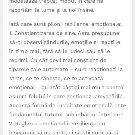
modelează treptat modul în care ne
raportăm la lume și la noi înșine.
Iată care sunt pilonii rezilienței emoționale:
1. Conștientizarea de sine. Asta presupune
să-ți observi gândurile, emoțiile și reacțiile
în timp real, fără să le judeci sau să le
reprimi. Cu cât devii mai conștient de
tiparele tale automate – cum reacționezi la
stres, ce te rănește, ce te activează
emoțional – cu atât câștigi mai mult control
asupra felului în care gestionezi provocările.
Această formă de luciditate emoțională este
fundamentul tuturor schimbărilor interioare.
2. Reglarea emoțională. Reziliența nu
înseamnă să nu simți, ci să știi cum să-ți