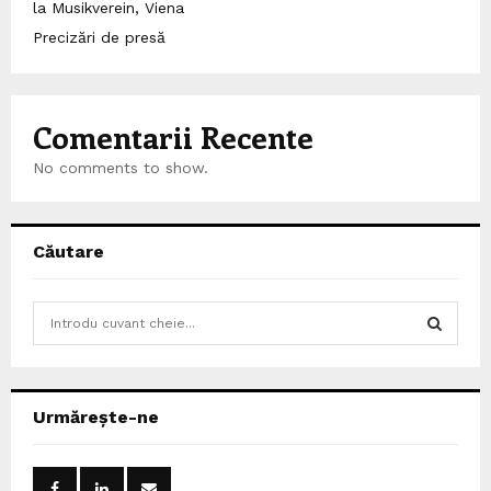
la Musikverein, Viena
Precizări de presă
Comentarii Recente
No comments to show.
Căutare
S
e
a
S
r
c
E
Urmărește-ne
h
f
A
o