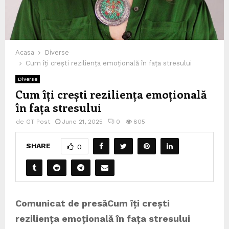
Acasa
Diverse
Cum îți crești reziliența emoțională în fața stresului
Diverse
Cum îți crești reziliența emoțională
în fața stresului
de
GT Post
June 21, 2025
0
805
SHARE
0
Comunicat de presă
Cum îți crești
reziliența emoțională în fața stresului