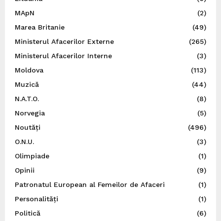
MApN
(2)
Marea Britanie
(49)
Ministerul Afacerilor Externe
(265)
Ministerul Afacerilor Interne
(3)
Moldova
(113)
Muzică
(44)
N.A.T.O.
(8)
Norvegia
(5)
Noutăți
(496)
O.N.U.
(3)
Olimpiade
(1)
Opinii
(9)
Patronatul European al Femeilor de Afaceri
(1)
Personalități
(1)
Politică
(6)