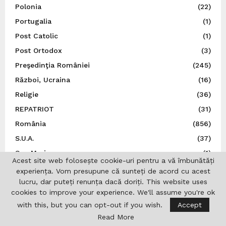
Polonia
(22)
Portugalia
(1)
Post Catolic
(1)
Post Ortodox
(3)
Preşedinţia României
(245)
Război, Ucraina
(16)
Religie
(36)
REPATRIOT
(31)
România
(856)
S.U.A.
(37)
San Marino
(1)
Acest site web folosește cookie-uri pentru a vă îmbunătăți
Sănătate
(6)
experiența. Vom presupune că sunteți de acord cu acest
lucru, dar puteți renunța dacă doriți. This website uses
Sărbătoare românească
(5)
cookies to improve your experience. We'll assume you're ok
Sărbători
(7)
with this, but you can opt-out if you wish.
Accept
Senatul României
(9)
Read More