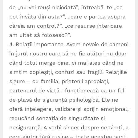
de „nu voi reuși niciodată”, întreabă-te „ce
pot învăța din asta?”, „care e partea asupra
căreia am control?”, „ce resurse interioare
am uitat să folosesc?”.
4. Relații importante. Avem nevoie de oameni
în jurul nostru care să ne fie alături nu doar
când totul merge bine, ci mai ales când ne
simțim copleșiți, confuzi sau fragili. Relațiile
sigure – cu familia, prietenii apropiați,
partenerul de viață– funcționează ca un fel
de plasă de siguranță psihologică. Ele ne
oferă înțelegere, validare și sprijin emoțional,
reducând senzația de singurătate și
nesiguranță. A vorbi sincer despre ce simți, a
cere ajutor fără rușine – toate acestea sunt