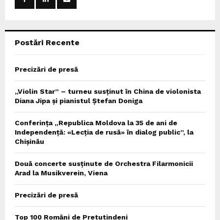
r
R
:
C
Postări Recente
H
Precizări de presă
„Violin Star” – turneu susținut în China de violonista
Diana Jipa și pianistul Ștefan Doniga
Conferința „Republica Moldova la 35 de ani de
Independență: «Lecția de rusă» în dialog public”, la
Chișinău
Două concerte susținute de Orchestra Filarmonicii
Arad la Musikverein, Viena
Precizări de presă
Top 100 Români de Pretutindeni