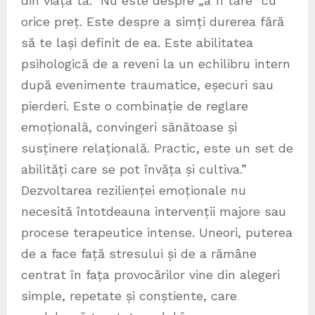
din viața ta. Nu este despre „a fi tare” cu
orice preț. Este despre a simți durerea fără
să te lași definit de ea. Este abilitatea
psihologică de a reveni la un echilibru intern
după evenimente traumatice, eșecuri sau
pierderi. Este o combinație de reglare
emoțională, convingeri sănătoase și
susținere relațională. Practic, este un set de
abilități care se pot învăța și cultiva.”
Dezvoltarea rezilienței emoționale nu
necesită întotdeauna intervenții majore sau
procese terapeutice intense. Uneori, puterea
de a face față stresului și de a rămâne
centrat în fața provocărilor vine din alegeri
simple, repetate și conștiente, care