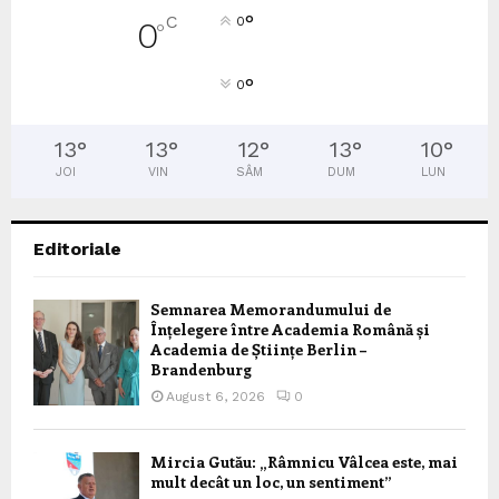
°
C
0
0
°
°
0
13
°
13
°
12
°
13
°
10
°
JOI
VIN
SÂM
DUM
LUN
Editoriale
Semnarea Memorandumului de
Înțelegere între Academia Română și
Academia de Științe Berlin –
Brandenburg
August 6, 2026
0
Mircia Gutău: „Râmnicu Vâlcea este, mai
mult decât un loc, un sentiment”