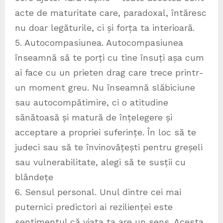
acte de maturitate care, paradoxal, întăresc
nu doar legăturile, ci și forța ta interioară.
5. Autocompasiunea. Autocompasiunea
înseamnă să te porți cu tine însuți așa cum
ai face cu un prieten drag care trece printr-
un moment greu. Nu înseamnă slăbiciune
sau autocompătimire, ci o atitudine
sănătoasă și matură de înțelegere și
acceptare a propriei suferințe. În loc să te
judeci sau să te învinovățești pentru greșeli
sau vulnerabilitate, alegi să te susții cu
blândețe
6. Sensul personal. Unul dintre cei mai
puternici predictori ai rezilienței este
sentimentul că viața ta are un sens. Acesta