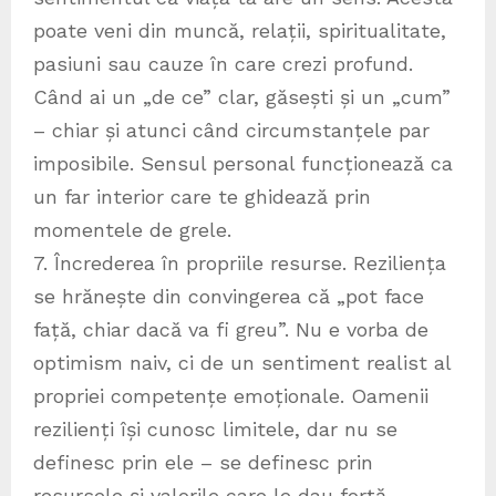
poate veni din muncă, relații, spiritualitate,
pasiuni sau cauze în care crezi profund.
Când ai un „de ce” clar, găsești și un „cum”
– chiar și atunci când circumstanțele par
imposibile. Sensul personal funcționează ca
un far interior care te ghidează prin
momentele de grele.
7. Încrederea în propriile resurse. Reziliența
se hrănește din convingerea că „pot face
față, chiar dacă va fi greu”. Nu e vorba de
optimism naiv, ci de un sentiment realist al
propriei competențe emoționale. Oamenii
rezilienți își cunosc limitele, dar nu se
definesc prin ele – se definesc prin
resursele și valorile care le dau forță.