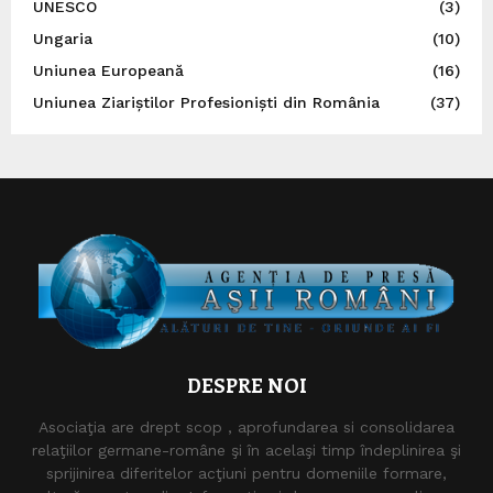
UNESCO
(3)
Ungaria
(10)
Uniunea Europeană
(16)
Uniunea Ziariștilor Profesioniști din România
(37)
DESPRE NOI
Asociaţia are drept scop , aprofundarea si consolidarea
relaţiilor germane-române şi în acelaşi timp îndeplinirea şi
sprijinirea diferitelor acţiuni pentru domeniile formare,