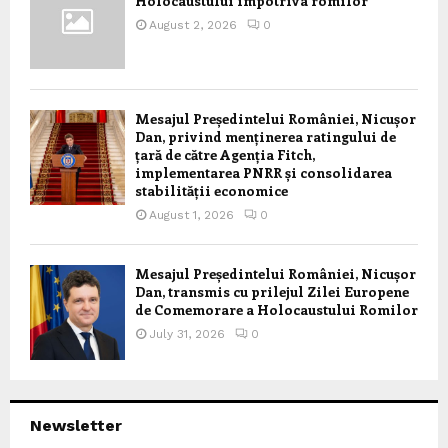
Holocaustului împotriva romilor
August 2, 2026
0
Mesajul Președintelui României, Nicușor
Dan, privind menținerea ratingului de
țară de către Agenția Fitch,
implementarea PNRR și consolidarea
stabilității economice
August 1, 2026
0
Mesajul Președintelui României, Nicușor
Dan, transmis cu prilejul Zilei Europene
de Comemorare a Holocaustului Romilor
July 31, 2026
0
Newsletter