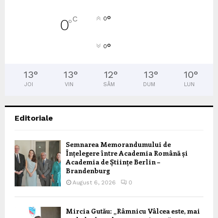
°
C
0
0
°
°
0
13
°
13
°
12
°
13
°
10
°
JOI
VIN
SÂM
DUM
LUN
Editoriale
Semnarea Memorandumului de
Înțelegere între Academia Română și
Academia de Științe Berlin –
Brandenburg
August 6, 2026
0
Mircia Gutău: „Râmnicu Vâlcea este, mai