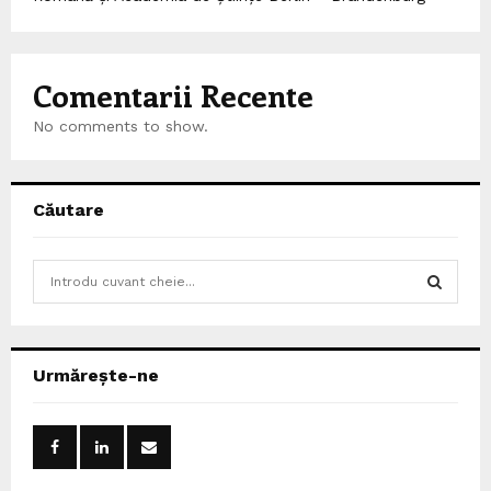
Comentarii Recente
No comments to show.
Căutare
S
e
a
S
r
c
E
Urmărește-ne
h
f
A
o
r
R
: