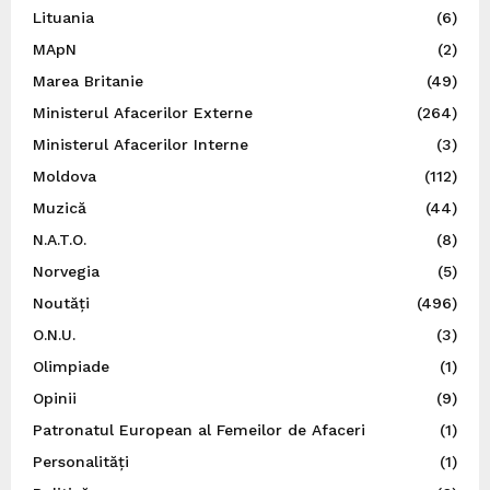
Lituania
(6)
MApN
(2)
Marea Britanie
(49)
Ministerul Afacerilor Externe
(264)
Ministerul Afacerilor Interne
(3)
Moldova
(112)
Muzică
(44)
N.A.T.O.
(8)
Norvegia
(5)
Noutăți
(496)
O.N.U.
(3)
Olimpiade
(1)
Opinii
(9)
Patronatul European al Femeilor de Afaceri
(1)
Personalități
(1)