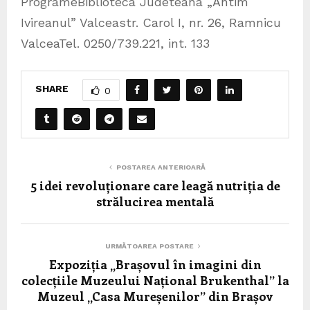
ProgrameBiblioteca Judeteana „Antim
Ivireanul” Valceastr. Carol I, nr. 26, Ramnicu
ValceaTel. 0250/739.221, int. 133
SHARE
0
POSTAREA ANTERIOARĂ
5 idei revoluționare care leagă nutriția de
strălucirea mentală
URMĂTOAREA POSTARE
Expoziția „Brașovul în imagini din
colecțiile Muzeului Național Brukenthal” la
Muzeul „Casa Mureșenilor” din Brașov