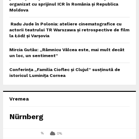
organizat cu sprijinul ICR în România și Republica
Moldova
Radu Jude în Polonia: ateliere cinematografice cu
actorii teatrului TR Warszawa și retrospective de film
la Łódź și Varșovia
Mircia Gutău: „Râmnicu Vâlcea este, mai mult decât
un loc, un sentiment”
Conferința „Familia Cioflec și Clujul” susținută de
istoricul Luminița Cornea
Vremea
Nürnberg
%
0%