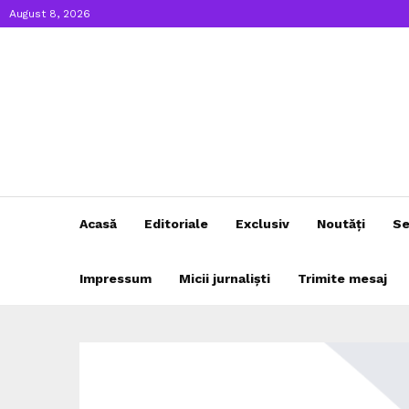
August 8, 2026
Acasă
Editoriale
Exclusiv
Noutăți
Se
Impressum
Micii jurnaliști
Trimite mesaj