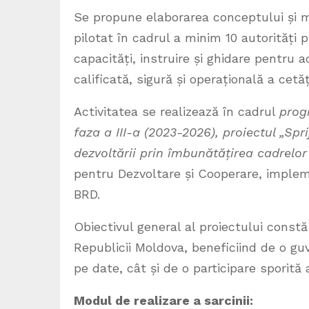
Se propune elaborarea conceptului și m
pilotat în cadrul a minim 10 autorități 
capacități, instruire și ghidare pentru a
calificată, sigură și operațională a cetă
Activitatea se realizează în cadrul
prog
faza a III-a
(2023-2026),
proiectul „Spr
dezvoltării prin îmbunătățirea cadrelor p
pentru Dezvoltare și Cooperare, implem
BRD.
Obiectivul general al proiectului constă
Republicii Moldova, beneficiind de o gu
pe date, cât și de o participare sporită 
Modul de realizare a sarcinii: