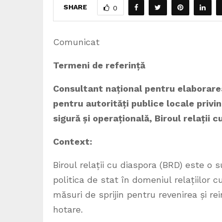
SHARE
0
Comunicat
Termeni de referință
Consultant național pentru elaborare
pentru autorități publice locale privi
sigură și operațională, Biroul relații 
Context:
Biroul relații cu diaspora (BRD) este o 
politica de stat în domeniul relațiilo
măsuri de sprijin pentru revenirea și r
hotare.