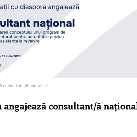
ză consultant/ă național/ă
ra angajează consultant/ă naționa