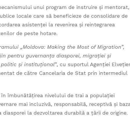
ecanismului unui program de instruire și mentorat,
publice locale care să beneficieze de consolidare de
cordarea asistenței la revenirea și reintegrarea
țenilor de peste hotare.
ramului
„Moldova: Making the Most of Migration”,
ijin pentru guvernanța diasporei, migrației și
olitic și instituțional”
, cu suportul Agenției Elveție
entat de către Cancelaria de Stat prin intermediul
 în îmbunătățirea nivelului de trai a populației
vernare mai incluzivă, responsabilă, receptivă și baz
a diasporei la dezvoltarea durabilă a țării de origine.