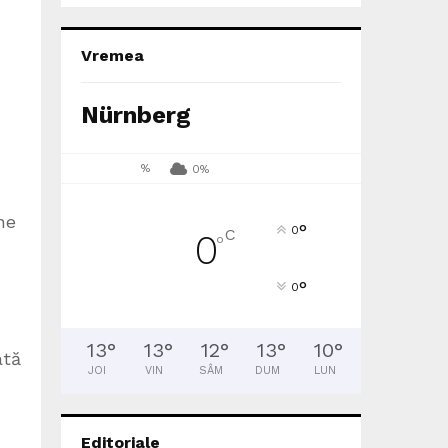
Vremea
Nürnberg
%
0%
ne
°
0
C
0
°
°
0
13
°
13
°
12
°
13
°
10
°
ată
JOI
VIN
SÂM
DUM
LUN
Editoriale