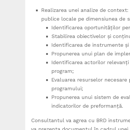
Realizarea unei analize de context: i
publice locale pe dimensiunea de su
Identificarea oportunităților p
Stabilirea obiectivelor și conți
Identificarea de instrumente ș
Propunerea unui plan de implem
Identificarea actorilor relevanți
program;
Evaluarea resurselor necesare p
programului;
Propunerea unui sistem de eva
indicatorilor de preformanță.
Consultantul va agrea cu BRD instrumen
va prezenta documentul în cadrul unei ș