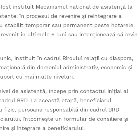
 fost instituit Mecanismul național de asistență la
stenței în procesul de revenire și reintegrare a
au stabilit temporar sau permanent peste hotarele
revenit în ultimele 6 luni sau intenționează să revi
c, instituit în cadrul Biroului relații cu diaspora,
ormațională din domeniul administrativ, economic și
uport cu mai multe niveluri.
nivel de asistență, începe prin contactul inițial al
 cadrul BRD. La această etapă, beneficiarul
u fizic, persoana responsabilă din cadrul BRD
iciarului, întocmește un formular de consiliere și
ire și integrare a beneficiarului.