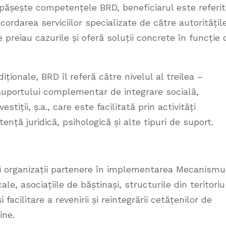
epășește competențele BRD, beneficiarul este referit
cordarea serviciilor specializate de către autoritățil
preiau cazurile și oferă soluții concrete în funcție 
iționale, BRD îl referă către nivelul al treilea –
 suportului complementar de integrare socială,
stiții, ș.a., care este facilitată prin activități
nță juridică, psihologică și alte tipuri de suport.
și organizații partenere în implementarea Mecanismu
cale, asociațiile de băștinași, structurile din teritoriu
facilitare a revenirii și reintegrării cetățenilor de
ine.