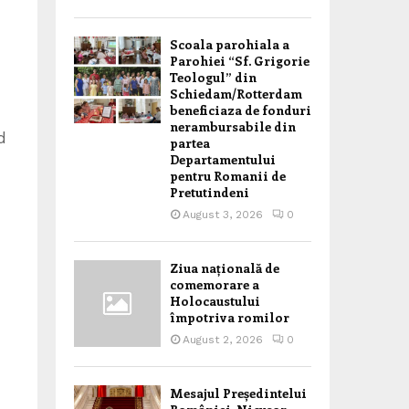
Scoala parohiala a
Parohiei “Sf. Grigorie
Teologul” din
Schiedam/Rotterdam
beneficiaza de fonduri
nerambursabile din
d
partea
Departamentului
pentru Romanii de
Pretutindeni
August 3, 2026
0
Ziua națională de
comemorare a
Holocaustului
împotriva romilor
August 2, 2026
0
Mesajul Președintelui