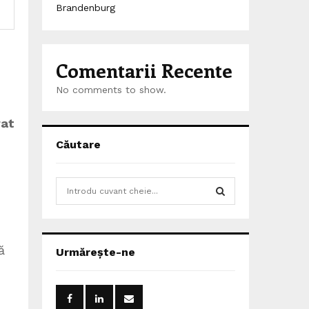
Brandenburg
Comentarii Recente
No comments to show.
rat
Căutare
S
e
a
S
r
c
E
ă
Urmărește-ne
h
f
A
o
r
R