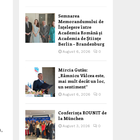
Semnarea
Memorandumului de
Înțelegere între
Academia Română și
Academia de Științe
Berlin – Brandenburg
August 6, 2026
0
Mircia Gutău:
„Râmnicu Vâlcea este,
mai mult decât un loc,
un sentiment”
August 6, 2026
0
Conferința ROUNIT de
la München
August 3, 2026
0
a,