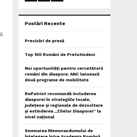
:
C
H
Postări Recente
nă
Precizări de presă
Top 100 Români de Pretutindeni
Noi oportunități pentru cercetătorii
români din diaspora: ANC lansează
două programe de mobilitate
RePatriot recomandă includerea
diasporei în strategiile locale,
județene și regionale de dezvoltare
și extinderea „Zilelor Diasporei” la
nivel național
Semnarea Memorandumului de
Înțelegere între Academia Română