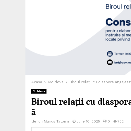
Acasa
Moldova
Biroul relații cu diaspora angajea
Moldova
Biroul relații cu diaspo
ă
de
Ion Marius Tatomir
June 10, 2025
0
752