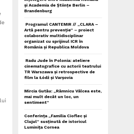
și Academia de Științe Berlin –
Brandenburg
e
de
Programul CANTEMIR // „CLARA –
Artă pentru prevenție” – proiect
colaborativ multidisciplinar
organizat cu sprijinul ICR în
România și Republica Moldova
Radu Jude în Polonia: ateliere
cinematografice cu actorii teatrului
TR Warszawa și retrospective de
film la Łódź și Varșovia
Mircia Gutău: „Râmnicu Vâlcea este,
mai mult decât un loc, un
lui
sentiment”
Conferința „Familia Cioflec și
Clujul” susținută de istoricul
Luminița Cornea