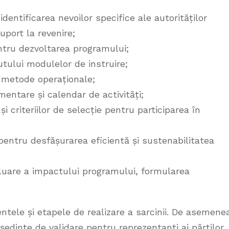
dentificarea nevoilor specifice ale autorităților
port la revenire;
entru dezvoltarea programului;
nutului modulelor de instruire;
i metode operaționale;
entare și calendar de activități;
 și criteriilor de selecție pentru participarea în
entru desfășurarea eficientă și sustenabilitatea
luare a impactului programului, formularea
tele și etapele de realizare a sarcinii. De asemene
edințe de validare pentru reprezentanți ai părților