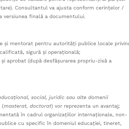
tare). Consultantul va ajusta conform cerințelor /
a versiunea finală a documentului.
 și mentorat pentru autorități publice locale privin
alificată, sigură și operațională;
t și aprobat (după desfășurarea propriu-zisă a
 educațional, social, juridic sau alte domenii
 (
masterat, doctorat
) vor reprezenta un avantaj;
entată în cadrul organizațiilor internaționale, non-
ublice cu specific în domeniul educației, tineret,