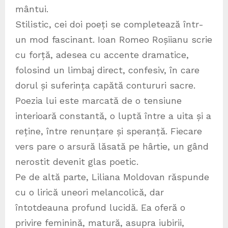
mântui.
Stilistic, cei doi poeți se completează într-
un mod fascinant. Ioan Romeo Roșiianu scrie
cu forță, adesea cu accente dramatice,
folosind un limbaj direct, confesiv, în care
dorul și suferința capătă contururi sacre.
Poezia lui este marcată de o tensiune
interioară constantă, o luptă între a uita și a
reține, între renunțare și speranță. Fiecare
vers pare o arsură lăsată pe hârtie, un gând
nerostit devenit glas poetic.
Pe de altă parte, Liliana Moldovan răspunde
cu o lirică uneori melancolică, dar
întotdeauna profund lucidă. Ea oferă o
privire feminină, matură, asupra iubirii,