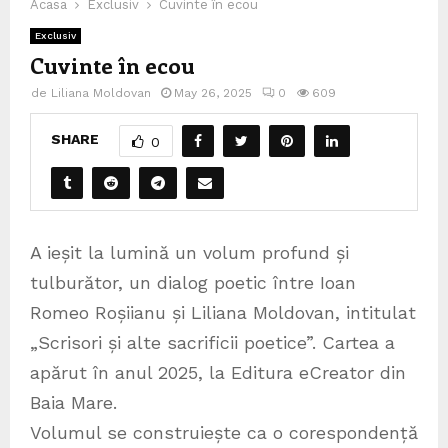
Acasa
Exclusiv
Cuvinte în ecou
Exclusiv
Cuvinte în ecou
de
Liliana Moldovan
May 26, 2025
0
609
SHARE
0
A ieșit la lumină un volum profund și
tulburător, un dialog poetic între Ioan
Romeo Roșiianu și Liliana Moldovan, intitulat
„Scrisori și alte sacrificii poetice”. Cartea a
apărut în anul 2025, la Editura eCreator din
Baia Mare.
Volumul se construiește ca o corespondență