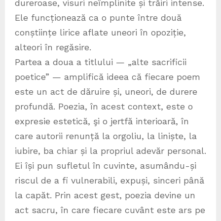
dureroase, visuri neîmplinite și trăiri intense.
Ele funcționează ca o punte între două
conștiințe lirice aflate uneori în opoziție,
alteori în regăsire.
Partea a doua a titlului — „alte sacrificii
poetice” — amplifică ideea că fiecare poem
este un act de dăruire și, uneori, de durere
profundă. Poezia, în acest context, este o
expresie estetică, şi o jertfă interioară, în
care autorii renunță la orgoliu, la liniște, la
iubire, ba chiar și la propriul adevăr personal.
Ei își pun sufletul în cuvinte, asumându-și
riscul de a fi vulnerabili, expuși, sinceri până
la capăt. Prin acest gest, poezia devine un
act sacru, în care fiecare cuvânt este ars pe