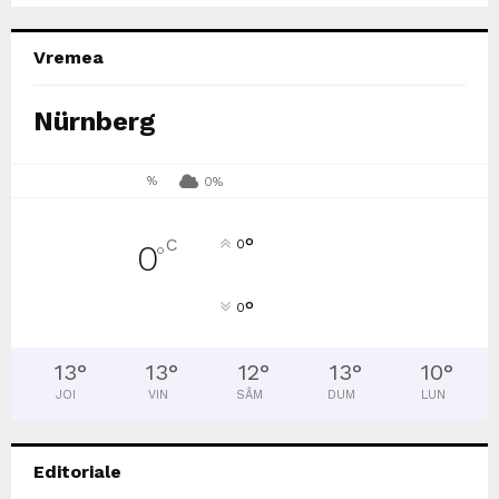
Vremea
Nürnberg
%
0%
°
C
0
0
°
°
0
13
°
13
°
12
°
13
°
10
°
JOI
VIN
SÂM
DUM
LUN
Editoriale