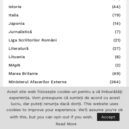
Istorie
(44)
Italia
(79)
Japonia
(14)
Jurnalistică
(7)
Liga Scriitorilor Români
(21)
Literatură
(27)
Lituania
(6)
MApN
(2)
Marea Britanie
(49)
Ministerul Afacerilor Externe
(264)
Ministerul Afacerilor Interne
(3)
Acest site web folosește cookie-uri pentru a vă îmbunătăți
experiența. Vom presupune că sunteți de acord cu acest
Moldova
(112)
lucru, dar puteți renunța dacă doriți. This website uses
Muzică
(44)
cookies to improve your experience. We'll assume you're ok
N.A.T.O.
(8)
with this, but you can opt-out if you wish.
Accept
Norvegia
(5)
Read More