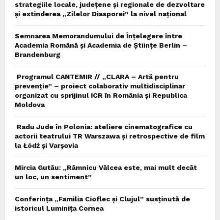
strategiile locale, județene și regionale de dezvoltare
și extinderea „Zilelor Diasporei” la nivel național
Semnarea Memorandumului de Înțelegere între
Academia Română și Academia de Științe Berlin –
Brandenburg
Programul CANTEMIR // „CLARA – Artă pentru
prevenție” – proiect colaborativ multidisciplinar
organizat cu sprijinul ICR în România și Republica
Moldova
Radu Jude în Polonia: ateliere cinematografice cu
actorii teatrului TR Warszawa și retrospective de film
la Łódź și Varșovia
Mircia Gutău: „Râmnicu Vâlcea este, mai mult decât
un loc, un sentiment”
Conferința „Familia Cioflec și Clujul” susținută de
istoricul Luminița Cornea