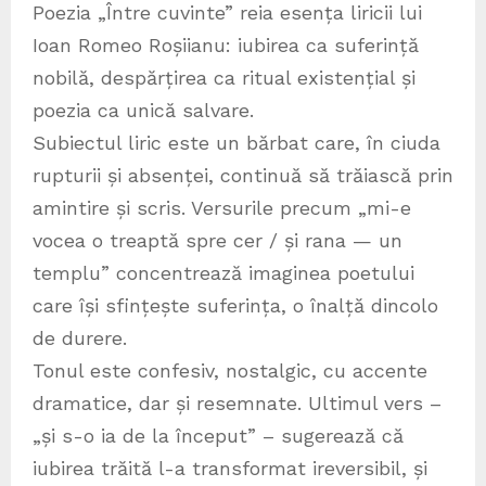
Poezia „Între cuvinte” reia esența liricii lui
Ioan Romeo Roșiianu: iubirea ca suferință
nobilă, despărțirea ca ritual existențial și
poezia ca unică salvare.
Subiectul liric este un bărbat care, în ciuda
rupturii și absenței, continuă să trăiască prin
amintire și scris. Versurile precum „mi-e
vocea o treaptă spre cer / și rana — un
templu” concentrează imaginea poetului
care își sfințește suferința, o înalță dincolo
de durere.
Tonul este confesiv, nostalgic, cu accente
dramatice, dar și resemnate. Ultimul vers –
„și s-o ia de la început” – sugerează că
iubirea trăită l-a transformat ireversibil, și