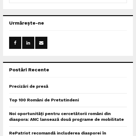
e
a
S
r
c
E
Urmărește-ne
h
f
A
o
r
R
:
C
Postări Recente
H
Precizări de presă
Top 100 Români de Pretutindeni
Noi oportunități pentru cercetătorii români din
diaspora: ANC lansează două programe de mobilitate
RePatriot recomandă includerea diasporei în