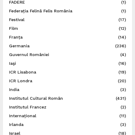
FADERE
(1)
Federația Felină Felis România
(1)
Festival
(17)
Film
(12)
Franța
(14)
Germania
(236)
Guvernul României
(4)
Iaşi
(16)
ICR Lisabona
(19)
ICR Londra
(20)
India
(3)
Institutul Cultural Român
(431)
Institutul Francez
(2)
Internațional
(11)
Irlanda
(3)
Israel
(18)