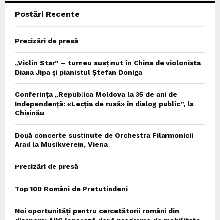
Postări Recente
H
Precizări de presă
„Violin Star” – turneu susținut în China de violonista
Diana Jipa și pianistul Ștefan Doniga
Conferința „Republica Moldova la 35 de ani de
Independență: «Lecția de rusă» în dialog public”, la
Chișinău
Două concerte susținute de Orchestra Filarmonicii
Arad la Musikverein, Viena
Precizări de presă
Top 100 Români de Pretutindeni
Noi oportunități pentru cercetătorii români din
diaspora: ANC lansează două programe de mobilitate