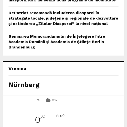
RePatriot recomandă includerea diasporei în
strategiile locale, județene și regionale de dezvoltare
și extinderea „Zilelor Diasporei” la nivel național
Semnarea Memorandumului de Înțelegere între
Academia Română și Academia de Științe Berlin –
Brandenburg
Vremea
Nürnberg
%
0%
°
C
0
0
°