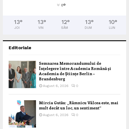
°
0
13
°
13
°
12
°
13
°
10
°
JOI
VIN
SÂM
DUM
LUN
Editoriale
Semnarea Memorandumului de
Înțelegere între Academia Română și
Academia de Științe Berlin –
Brandenburg
August 6, 2026
0
Mircia Gutău: „Râmnicu Vâlcea este, mai
mult decât un loc, un sentiment”
August 6, 2026
0