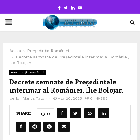
Facebook
Twitter
Linkedin
Youtube
PRIMARY
MENU
Acasa
Preşedinţia României
Decrete semnate de Președintele interimar al României,
Ilie Bolojan
Preşedinţia României
Decrete semnate de Președintele
interimar al României, Ilie Bolojan
de
Ion Marius Tatomir
May 20, 2025
0
796
SHARE
0