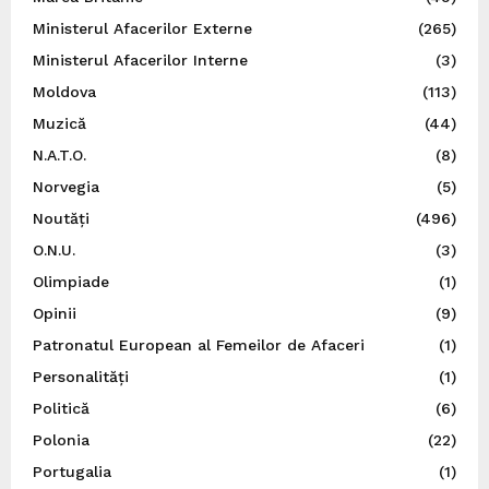
Ministerul Afacerilor Externe
(265)
Ministerul Afacerilor Interne
(3)
Moldova
(113)
Muzică
(44)
N.A.T.O.
(8)
Norvegia
(5)
Noutăți
(496)
O.N.U.
(3)
Olimpiade
(1)
Opinii
(9)
Patronatul European al Femeilor de Afaceri
(1)
Personalități
(1)
Politică
(6)
Polonia
(22)
Portugalia
(1)