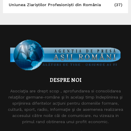
Uniunea Ziariștilor Profesioniști din România
(37)
DESPRE NOI
Asociaţia are drept scop , aprofundarea si consolidarea
relaţiilor germane-române şi în acelaşi timp îndeplinirea şi
sprijinirea diferitelor acţiuni pentru domeniile formare,
cultură, sport, radio, Informaţie şi de asemenea realizarea
accesului către noile căi de comunicare. nu vizeaza in
primul rand obtinerea unui profit economic.