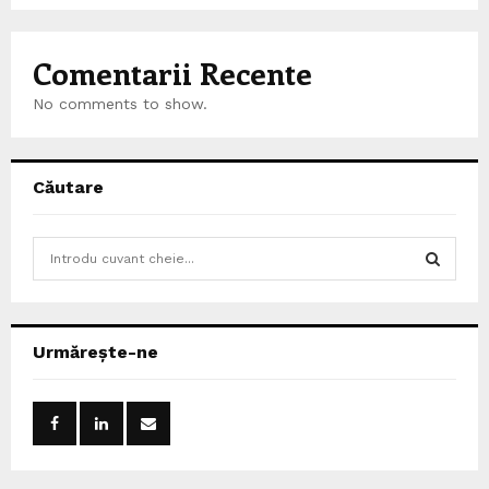
Comentarii Recente
No comments to show.
Căutare
S
e
a
S
r
c
E
Urmărește-ne
h
f
A
o
r
R
:
C