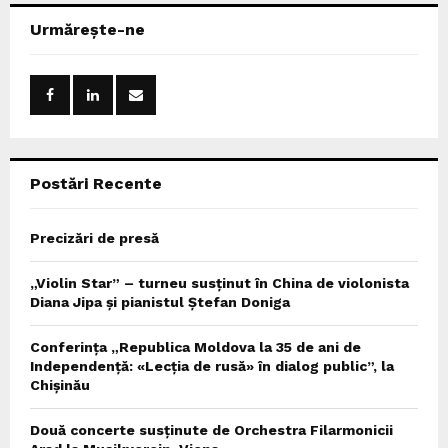
c
E
Urmărește-ne
h
f
A
o
r
R
:
C
Postări Recente
H
Precizări de presă
„Violin Star” – turneu susținut în China de violonista
Diana Jipa și pianistul Ștefan Doniga
Conferința „Republica Moldova la 35 de ani de
Independență: «Lecția de rusă» în dialog public”, la
Chișinău
Două concerte susținute de Orchestra Filarmonicii