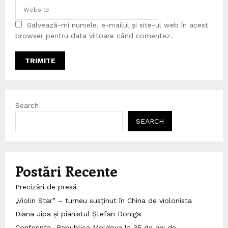
Salvează-mi numele, e-mailul și site-ul web în acest
browser pentru data viitoare când comentez.
Search
SEARCH
Postări Recente
Precizări de presă
„Violin Star” – turneu susținut în China de violonista
Diana Jipa și pianistul Ștefan Doniga
Conferința „Republica Moldova la 35 de ani de