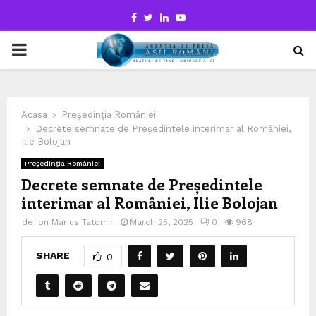
Facebook
Twitter
Linkedin
Youtube
PRIMARY
MENU
Acasa
Preşedinţia României
Decrete semnate de Președintele interimar al României,
Ilie Bolojan
Preşedinţia României
Decrete semnate de Președintele
interimar al României, Ilie Bolojan
de
Ion Marius Tatomir
March 25, 2025
0
968
SHARE
0