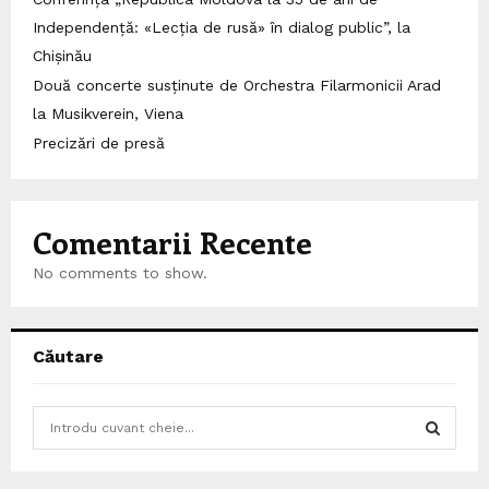
Independență: «Lecția de rusă» în dialog public”, la
Chișinău
Două concerte susținute de Orchestra Filarmonicii Arad
la Musikverein, Viena
Precizări de presă
Comentarii Recente
No comments to show.
Căutare
S
e
a
S
r