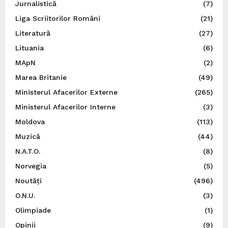
Jurnalistică
(7)
Liga Scriitorilor Români
(21)
Literatură
(27)
Lituania
(6)
MApN
(2)
Marea Britanie
(49)
Ministerul Afacerilor Externe
(265)
Ministerul Afacerilor Interne
(3)
Moldova
(113)
Muzică
(44)
N.A.T.O.
(8)
Norvegia
(5)
Noutăți
(496)
O.N.U.
(3)
Olimpiade
(1)
Opinii
(9)