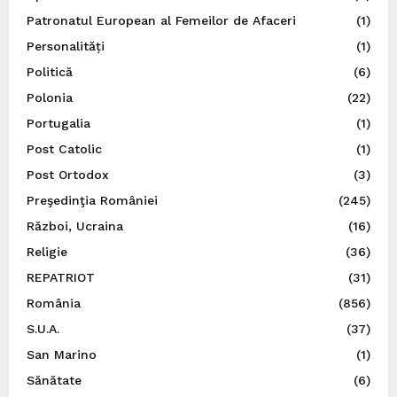
Patronatul European al Femeilor de Afaceri
(1)
Personalități
(1)
Politică
(6)
Polonia
(22)
Portugalia
(1)
Post Catolic
(1)
Post Ortodox
(3)
Preşedinţia României
(245)
Război, Ucraina
(16)
Religie
(36)
REPATRIOT
(31)
România
(856)
S.U.A.
(37)
San Marino
(1)
Sănătate
(6)