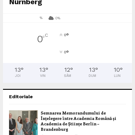
Nürnberg
%
0%
°
C
0
0
°
°
0
13
°
13
°
12
°
13
°
10
°
JOI
VIN
SÂM
DUM
LUN
Editoriale
Semnarea Memorandumului de
Înțelegere între Academia Română și
Academia de Științe Berlin –
Brandenburg