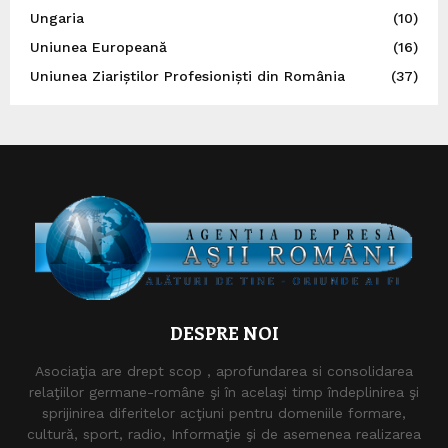
Ungaria
(10)
Uniunea Europeană
(16)
Uniunea Ziariștilor Profesioniști din România
(37)
DESPRE NOI
Asociaţia are drept scop , aprofundarea si consolidarea
relaţiilor germane-române şi în acelaşi timp îndeplinirea şi
sprijinirea diferitelor acţiuni pentru domeniile formare,
cultură, sport, radio, Informaţie şi de asemenea realizarea