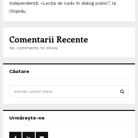
Independență: «Lecția de rusă» în dialog public”, la
Chișinău
Comentarii Recente
No comments to show.
Căutare
S
e
a
S
r
c
E
Urmărește-ne
h
f
A
o