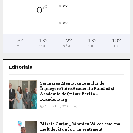
°
C
0
0
°
°
0
13
°
13
°
12
°
13
°
10
°
JOI
VIN
SÂM
DUM
LUN
Editoriale
Semnarea Memorandumului de
Înțelegere între Academia Română și
Academia de Științe Berlin –
Brandenburg
August 6, 2026
0
Mircia Gutău: „Râmnicu Vâlcea este, mai
mult decât un loc, un sentiment”