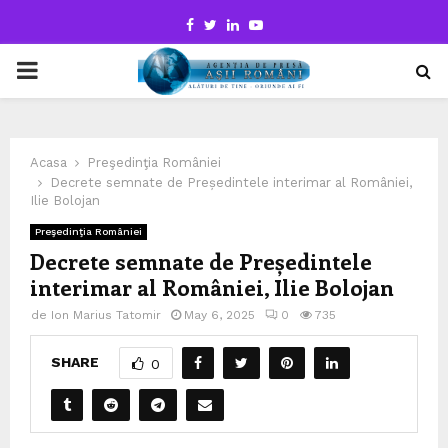
Facebook
Twitter
Linkedin
Youtube
PRIMARY
MENU
Acasa
Preşedinţia României
Decrete semnate de Președintele interimar al României,
Ilie Bolojan
Preşedinţia României
Decrete semnate de Președintele
interimar al României, Ilie Bolojan
de
Ion Marius Tatomir
May 6, 2025
0
735
SHARE
0