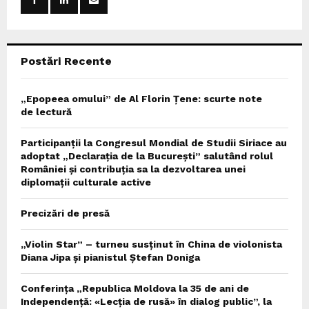
r
R
:
C
Postări Recente
H
„Epopeea omului” de Al Florin Țene: scurte note
de lectură
Participanții la Congresul Mondial de Studii Siriace au
adoptat „Declarația de la București” salutând rolul
României și contribuția sa la dezvoltarea unei
diplomații culturale active
Precizări de presă
„Violin Star” – turneu susținut în China de violonista
Diana Jipa și pianistul Ștefan Doniga
Conferința „Republica Moldova la 35 de ani de
Independență: «Lecția de rusă» în dialog public”, la