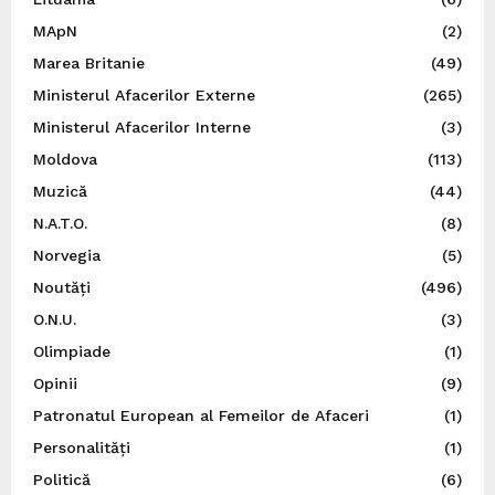
MApN
(2)
Marea Britanie
(49)
Ministerul Afacerilor Externe
(265)
Ministerul Afacerilor Interne
(3)
Moldova
(113)
Muzică
(44)
N.A.T.O.
(8)
Norvegia
(5)
Noutăți
(496)
O.N.U.
(3)
Olimpiade
(1)
Opinii
(9)
Patronatul European al Femeilor de Afaceri
(1)
Personalități
(1)
Politică
(6)