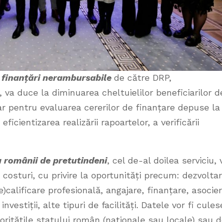
 finanțări nerambursabile
de către DRP,
 va duce la diminuarea cheltuielilor beneficiarilor d
ar pentru evaluarea cererilor de finanțare depuse la
icientizarea realizării rapoartelor, a verificării
 românii de pretutindeni
, cel de-al doilea serviciu, 
ă costuri, cu privire la oportunități precum: dezvolta
e)calificare profesională, angajare, finanțare, asocier
estiții, alte tipuri de facilități. Datele vor fi cules
oritățile statului român (naționale sau locale) sau 