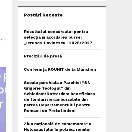
C
H
Postări Recente
Rezultatul concursului pentru
selecția și acordarea bursei
r
„Ierunca-Lovinescu” 2026/2027
Precizări de presă
Conferința ROUNIT de la München
Scoala parohiala a Parohiei “Sf.
Grigorie Teologul” din
Schiedam/Rotterdam beneficiaza
de fonduri nerambursabile din
partea Departamentului pentru
Romanii de Pretutindeni
Ziua națională de comemorare a
Holocaustului împotriva romilor