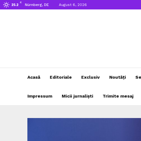
C
Nürnberg, DE
August 6, 2026
25.2
Acasă
Editoriale
Exclusiv
Noutăți
Se
Impressum
Micii jurnaliști
Trimite mesaj