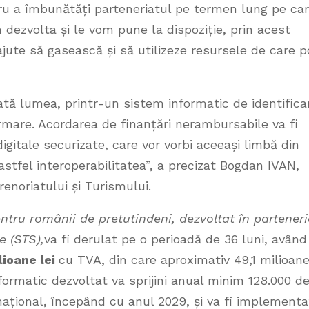
Pentru a îmbunătăți parteneriatul pe termen lung pe ca
 dezvolta și le vom pune la dispoziție, prin acest
 ajute să gasească și să utilizeze resursele de care p
ată lumea, printr-un sistem informatic de identifica
ormare. Acordarea de finanțări nerambursabile va fi
igitale securizate, care vor vorbi aceeași limbă din
stfel interoperabilitatea”, a precizat Bogdan IVAN,
renoriatului și Turismului.
pentru românii de pretutindeni,
dezvoltat în parteneri
e (STS)
,
va fi derulat pe o perioadă de 36 luni, având
lioane lei
cu TVA, din care aproximativ 49,1 milioan
formatic dezvoltat va sprijini anual minim 128.000 d
ternațional, începând cu anul 2029, și va fi implementa