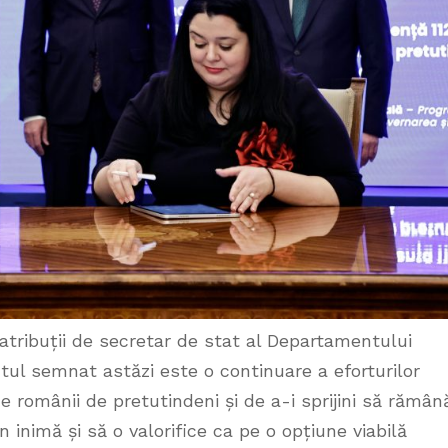
atribuții de secretar de stat al Departamentului
tul semnat astăzi este o continuare a eforturilor
de românii de pretutindeni și de a-i sprijini să rămân
 inimă și să o valorifice ca pe o opțiune viabilă