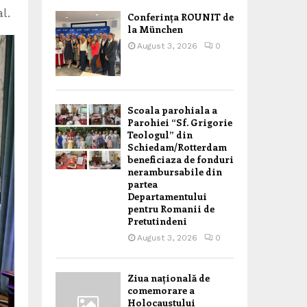
l.
Conferința ROUNIT de
la München
August 3, 2026
0
Scoala parohiala a
Parohiei “Sf. Grigorie
Teologul” din
Schiedam/Rotterdam
beneficiaza de fonduri
nerambursabile din
partea
Departamentului
pentru Romanii de
Pretutindeni
August 3, 2026
0
Ziua națională de
comemorare a
Holocaustului