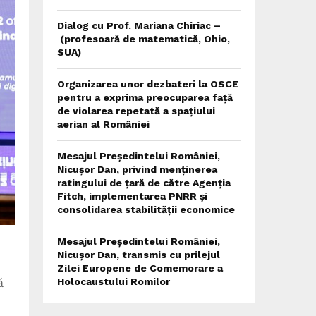
Dialog cu Prof. Mariana Chiriac –
(profesoară de matematică, Ohio,
SUA)
Organizarea unor dezbateri la OSCE
pentru a exprima preocuparea față
de violarea repetată a spațiului
aerian al României
Mesajul Președintelui României,
Nicușor Dan, privind menținerea
ratingului de țară de către Agenția
Fitch, implementarea PNRR și
consolidarea stabilității economice
Mesajul Președintelui României,
Nicușor Dan, transmis cu prilejul
Zilei Europene de Comemorare a
ă
Holocaustului Romilor