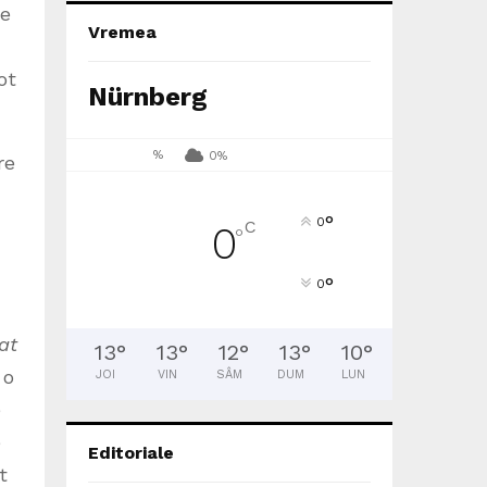
re
Vremea
ot
Nürnberg
%
0%
re
°
0
C
0
°
°
0
at
13
°
13
°
12
°
13
°
10
°
 o
JOI
VIN
SÂM
DUM
LUN
e
e
Editoriale
t