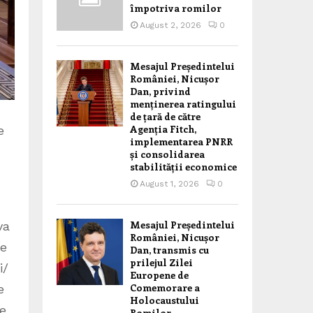
împotriva romilor
August 2, 2026
0
Mesajul Președintelui
României, Nicușor
Dan, privind
menținerea ratingului
de țară de către
Agenția Fitch,
e
implementarea PNRR
și consolidarea
stabilității economice
August 1, 2026
0
Mesajul Președintelui
va
României, Nicușor
re
Dan, transmis cu
prilejul Zilei
i/
Europene de
Comemorare a
e
Holocaustului
de
Romilor