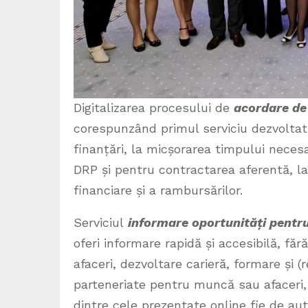
Digitalizarea procesului de
acordare de
corespunzând primul serviciu dezvoltat,
finanțări, la micșorarea timpului neces
DRP și pentru contractarea aferentă, la ef
financiare și a rambursărilor.
Serviciul
informare oportunități pentru
oferi informare rapidă și accesibilă, făr
afaceri, dezvoltare carieră, formare și (r
parteneriate pentru muncă sau afaceri, inv
dintre cele prezentate online fie de aut