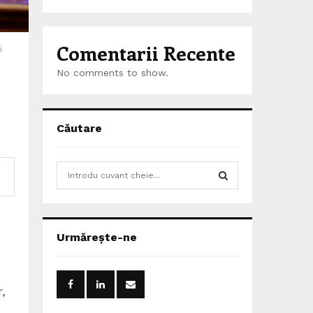
Comentarii Recente
i
No comments to show.
Căutare
S
e
a
S
r
c
E
Urmărește-ne
h
f
A
o
r
R
,
: