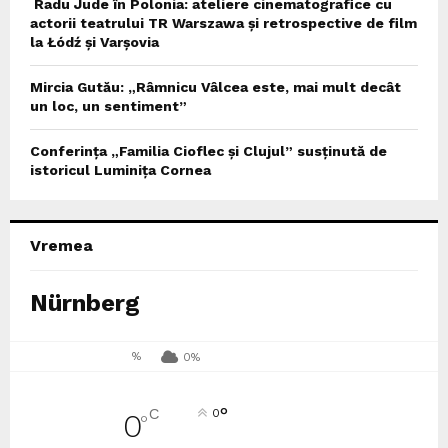
Radu Jude în Polonia: ateliere cinematografice cu
actorii teatrului TR Warszawa și retrospective de film
la Łódź și Varșovia
Mircia Gutău: „Râmnicu Vâlcea este, mai mult decât
un loc, un sentiment”
Conferința „Familia Cioflec și Clujul” susținută de
istoricul Luminița Cornea
Vremea
Nürnberg
%
0%
°
C
0
0
°