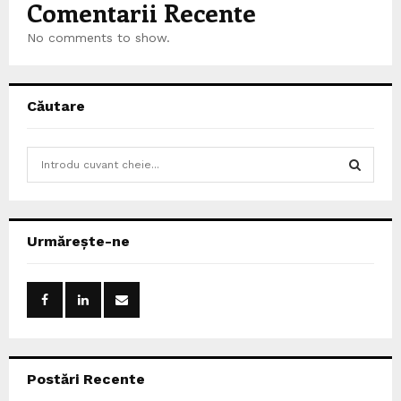
Comentarii Recente
No comments to show.
Căutare
S
e
a
S
r
c
E
Urmărește-ne
h
f
A
o
r
R
:
C
Postări Recente
H