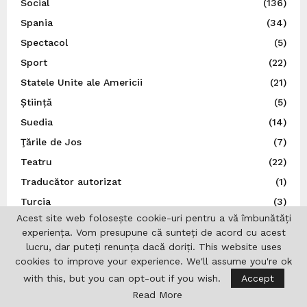
Social
(136)
Spania
(34)
Spectacol
(5)
Sport
(22)
Statele Unite ale Americii
(21)
Știință
(5)
Suedia
(14)
Ţările de Jos
(7)
Teatru
(22)
Traducător autorizat
(1)
Turcia
(3)
Acest site web folosește cookie-uri pentru a vă îmbunătăți
Ucraina
(9)
experiența. Vom presupune că sunteți de acord cu acest
Uncategorized
(167)
lucru, dar puteți renunța dacă doriți. This website uses
cookies to improve your experience. We'll assume you're ok
UNESCO
(3)
with this, but you can opt-out if you wish.
Accept
Ungaria
(10)
Read More
Uniunea Europeană
(16)