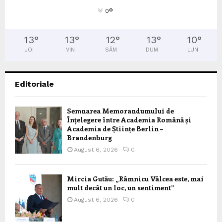
°
0
13
°
13
°
12
°
13
°
10
°
JOI
VIN
SÂM
DUM
LUN
Editoriale
Semnarea Memorandumului de
Înțelegere între Academia Română și
Academia de Științe Berlin –
Brandenburg
August 6, 2026
0
Mircia Gutău: „Râmnicu Vâlcea este, mai
mult decât un loc, un sentiment”
August 6, 2026
0