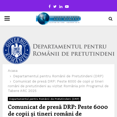
Facebook
Twitter
Linkedin
Youtube
PRIMARY
MENU
Acasa
Departamentul pentru Românii de Pretutindeni (DRP)
Comunicat de presă DRP: Peste 6000 de copii și tineri
români de pretutindeni au vizitat România prin Programul de
Tabere ARC 2025
Departamentul pentru Românii de Pretutindeni (DRP)
Comunicat de presă DRP: Peste 6000
de copii și tineri români de