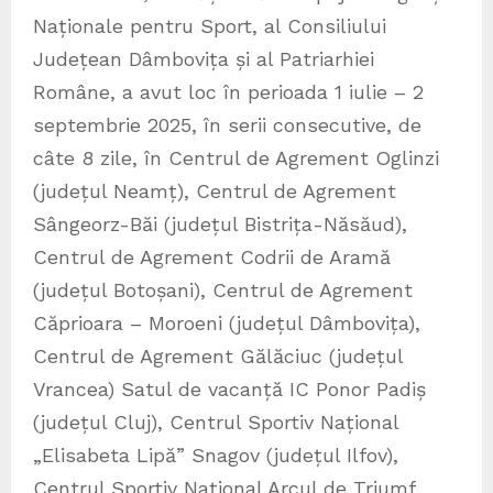
Naționale pentru Sport, al Consiliului
Județean Dâmbovița și al Patriarhiei
Române, a avut loc în perioada 1 iulie – 2
septembrie 2025, în serii consecutive, de
câte 8 zile, în Centrul de Agrement Oglinzi
(județul Neamț), Centrul de Agrement
Sângeorz-Băi (județul Bistrița-Năsăud),
Centrul de Agrement Codrii de Aramă
(județul Botoșani), Centrul de Agrement
Căprioara – Moroeni (județul Dâmbovița),
Centrul de Agrement Gălăciuc (județul
Vrancea) Satul de vacanță IC Ponor Padiș
(județul Cluj), Centrul Sportiv Național
„Elisabeta Lipă” Snagov (județul Ilfov),
Centrul Sportiv Național Arcul de Triumf