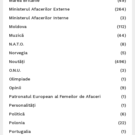
Marea Britanie
(49)
Ministerul Afacerilor Externe
(264)
Ministerul Afacerilor Interne
(3)
Moldova
(112)
Muzică
(44)
N.A.T.O.
(8)
Norvegia
(5)
Noutăți
(496)
O.N.U.
(3)
Olimpiade
(1)
Opinii
(9)
Patronatul European al Femeilor de Afaceri
(1)
Personalități
(1)
Politică
(6)
Polonia
(22)
Portugalia
(1)