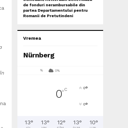
de fonduri nerambursabile din
ca
partea Departamentului pentru
Romanii de Pretutindeni
Vremea
a
Nürnberg
%
0%
în
°
0
C
0
°
ena
°
0
13
°
13
°
12
°
13
°
10
°