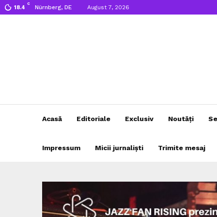
C
Nürnberg, DE
August 7, 2026
18.4
Acasă
Editoriale
Exclusiv
Noutăți
Se
Impressum
Micii jurnaliști
Trimite mesaj