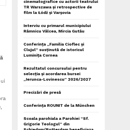
cinematografice cu actorii teatrului
TR Warszawa și retrospective de
film la Łódź și Varșovia
Interviu cu primarul municipiului
Râmnicu Vâlcea, Mircia Gutău
Conferința „Familia Cioflec și
Clujul” susținută de istoricul
Luminița Cornea
nă
Rezultatul concursului pentru
selecția și acordarea bursei
„Ierunca-Lovinescu” 2026/2027
ui
Precizări de presă
ora
Conferința ROUNIT de la München
,
Scoala parohiala a Parohiei “Sf.
Grigorie Teologul” din
Schiedam/Rotterdam beneficiaza