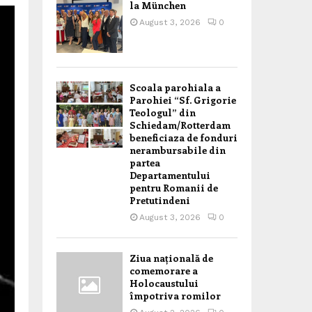
la München
August 3, 2026
0
Scoala parohiala a
Parohiei “Sf. Grigorie
Teologul” din
Schiedam/Rotterdam
beneficiaza de fonduri
nerambursabile din
partea
Departamentului
pentru Romanii de
Pretutindeni
August 3, 2026
0
Ziua națională de
comemorare a
Holocaustului
împotriva romilor