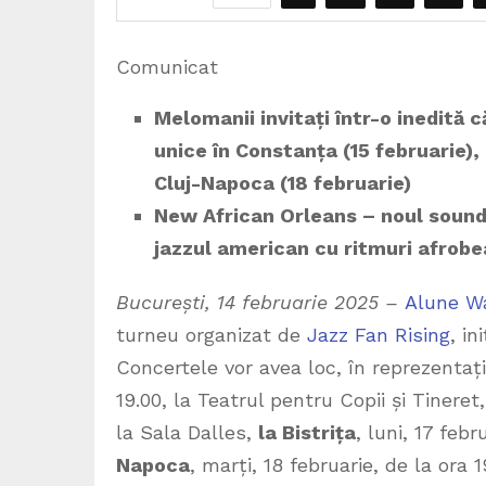
Comunicat
Melomanii invitați într-o inedită 
unice în Constanța (15 februarie), 
Cluj-Napoca (18 februarie)
New African Orleans
– noul soun
jazzul american cu ritmuri afrobe
București, 14 februarie 2025
–
Alune W
turneu organizat de
Jazz Fan Rising
, in
Concertele vor avea loc, în reprezentați
19.00, la Teatrul pentru Copii și Tineret
la Sala Dalles,
la Bistrița
, luni, 17 febr
Napoca
, marți, 18 februarie, de la or