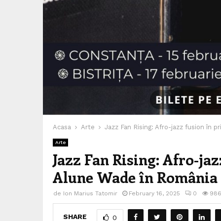
Acasa
Arte
Jazz Fan Rising: Afro-jazz fusion în 
Arte
Jazz Fan Rising: Afro-jaz
Alune Wade în România
de
Ion Marius Tatomir
February 16, 2025
0
98
SHARE
0