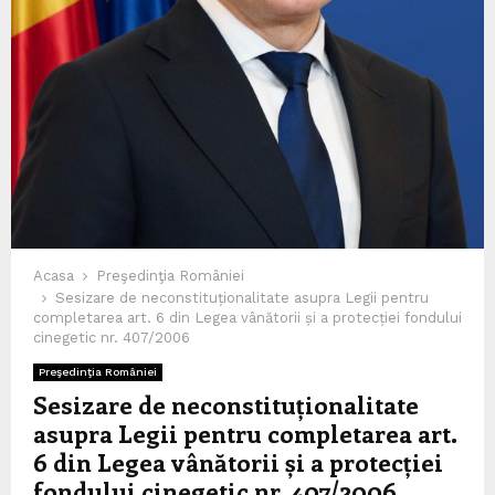
Acasa
Preşedinţia României
Sesizare de neconstituționalitate asupra Legii pentru
completarea art. 6 din Legea vânătorii și a protecției fondului
cinegetic nr. 407/2006
Preşedinţia României
Sesizare de neconstituționalitate
asupra Legii pentru completarea art.
6 din Legea vânătorii și a protecției
fondului cinegetic nr. 407/2006