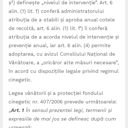
ș²) definește „nivelul de intervenție”. Art. 6
alin. (1) lit. f) conferă administratorului
atribuția de a stabili și aproba anual cotele
de recoltă, art. 6 alin. (1) lit. f¹) îi conferă
atribuția de a acorda nivelul de intervenție și
prevenție anual, iar art. 6 alin. (4) permite
adoptarea, cu avizul Consiliului Național de
Vânătoare, a „oricăror alte măsuri necesare”,
în acord cu dispozițiile legale privind regimul
cinegetic.
Legea vânătorii și a protecției fondului
cinegetic nr. 407/2006 prevede următoarele:
„
Art. 1
În sensul prezentei legi, termenii și
expresiile de mai jos se definesc după cum
urmează: