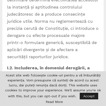
la instanță și aptitudinea controlului
judecătoresc de a produce consecințe
juridice utile. Norma nu reglementează cu
precizia cerută de Constituție, ci introduce o
derogare cu efecte procesuale majore
printr-o formulare generică, susceptibilă de
aplicări divergente și de afectare a
securității raporturilor juridice.
I.2. Includerea, în domeniul derogării, a
ordinelor emise în temeiul art. 6 alin. (4)
Acest site web folosește cookie-uri pentru a vă îmbunătăți
experiența. Vom presupune că sunteți de acord cu acest
din Legea vânătorii și a protecției fondului
lucru, dar puteți renunța dacă doriți. This website uses
cinegetic nr. 407/2006 echivalează cu o
cookies to improve your experience. We'll assume you're ok
lipsă de previzibilitate a legii, de
with this, but you can opt-out if you wish.
Accept
Read More
asemenea incompatibilă cu art. 1 alin. (5)