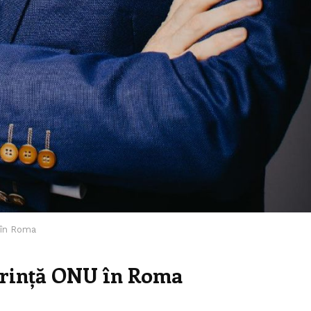
 în Roma
erință ONU în Roma