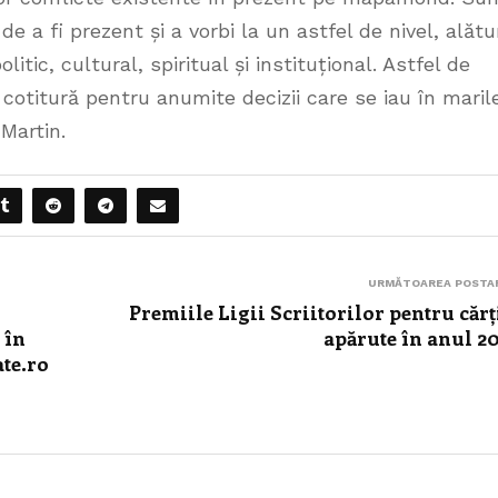
e a fi prezent și a vorbi la un astfel de nivel, alătu
tic, cultural, spiritual și instituțional. Astfel de
otitură pentru anumite decizii care se iau în maril
 Martin.
URMĂTOAREA POSTA
Premiile Ligii Scriitorilor pentru cărț
 în
apărute în anul 2
ate.ro