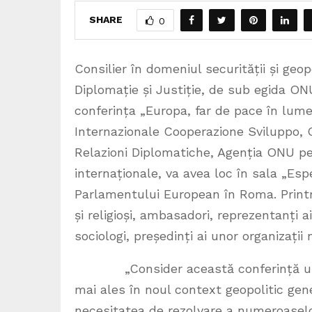
SHARE
0
Consilier în domeniul securității și geop
Diplomație și Justiție, de sub egida ONU
conferința „Europa, far de pace în lum
Internazionale Cooperazione Sviluppo, 
Relazioni Diplomatiche, Agenția ONU pent
internaționale, va avea loc în sala „Es
Parlamentului European în Roma. Printre 
și religioși, ambasadori, reprezentanți a
sociologi, președinți ai unor organizați
„Consider această conferință un eve
mai ales în noul context geopolitic gen
necesitatea de rezolvare a numeroasel