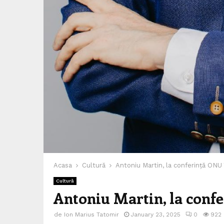
Acasa
Cultură
Antoniu Martin, la conferință ONU
Cultură
Antoniu Martin, la conf
de
Ion Marius Tatomir
January 23, 2025
0
922