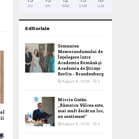
JOI
VIN
SÂM
DUM
LUN
Editoriale
Semnarea
Memorandumului de
Înțelegere între
Academia Română și
Academia de Științe
Berlin – Brandenburg
August 6, 2026
0
Mircia Gutău:
„Râmnicu Vâlcea este,
mai mult decât un loc,
cel
un sentiment”
ii
August 6, 2026
0