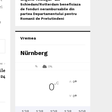
Schiedam/Rotterdam beneficiaza
ri
de fonduri nerambursabile din
partea Departamentului pentru
Romanii de Pretutindeni
e
Vremea
Nürnberg
RE
%
0%
ile
024
°
0
C
0
°
°
0
13
°
13
°
12
°
13
°
10
°