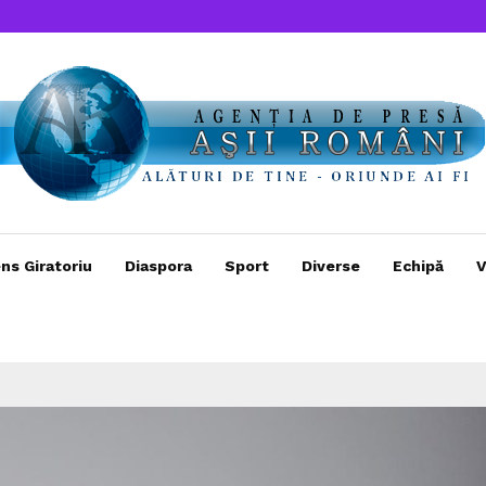
ns Giratoriu
Diaspora
Sport
Diverse
Echipă
V