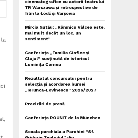
cinematografice cu actorii teatrului
TR Warszawa și retrospective de
film la Łódź și Varșovia
Mircia Gutău: „Râmnicu Vâlcea este,
mai mult decât un loc, un
 la
sentiment”
Conferința „Familia Cioflec și
Clujul” susținută de istoricul
Luminița Cornea
Rezultatul concursului pentru
selecția și acordarea bursei
ci
„Ierunca-Lovinescu” 2026/2027
Precizări de presă
Conferința ROUNIT de la München
l,
Scoala parohiala a Parohiei “Sf.
t
Grigorie Teologul” din