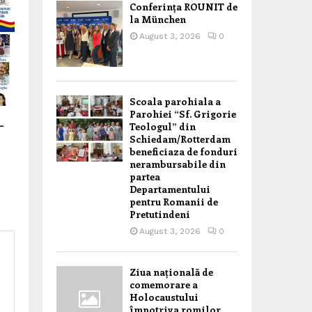
Conferința ROUNIT de
la München
August 3, 2026
0
Scoala parohiala a
Parohiei “Sf. Grigorie
–
Teologul” din
Schiedam/Rotterdam
beneficiaza de fonduri
nerambursabile din
partea
Departamentului
pentru Romanii de
Pretutindeni
August 3, 2026
0
Ziua națională de
comemorare a
Holocaustului
împotriva romilor