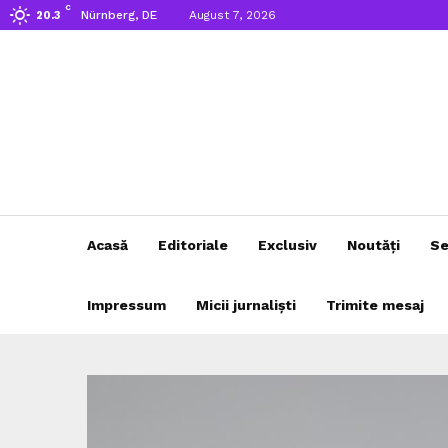
C
Nürnberg, DE
August 7, 2026
20.3
Acasă
Editoriale
Exclusiv
Noutăți
Se
Impressum
Micii jurnaliști
Trimite mesaj