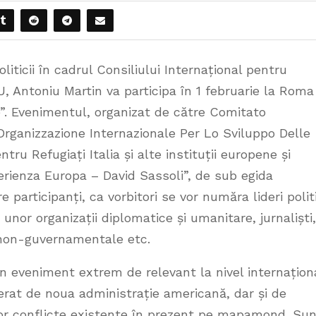
oliticii în cadrul Consiliului Internațional pentru
, Antoniu Martin va participa în 1 februarie la Roma
e”. Evenimentul, organizat de către Comitato
Organizzazione Internazionale Per Lo Sviluppo Delle
ru Refugiați Italia și alte instituții europene și
perienza Europa – David Sassoli”, de sub egida
participanți, ca vorbitori se vor număra lideri politi
i unor organizații diplomatice și umanitare, jurnaliști,
i non-guvernamentale etc.
niment extrem de relevant la nivel internaționa
erat de noua administrație americană, dar și de
or conflicte existente în prezent pe mapamond. Sun