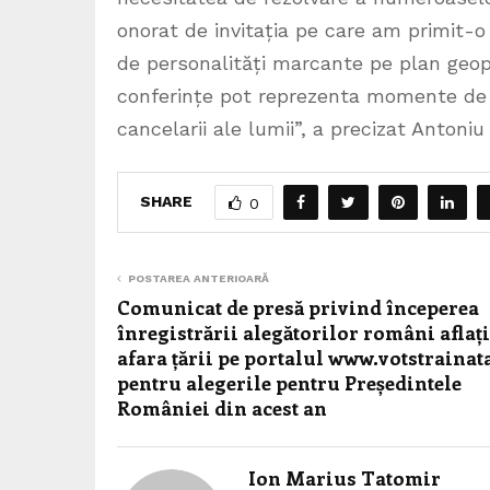
onorat de invitația pe care am primit-o d
de personalități marcante pe plan geopoli
conferințe pot reprezenta momente de c
cancelarii ale lumii”, a precizat Antoniu
SHARE
0
POSTAREA ANTERIOARĂ
Comunicat de presă privind începerea
înregistrării alegătorilor români aflați
afara țării pe portalul www.votstrainat
pentru alegerile pentru Președintele
României din acest an
Ion Marius Tatomir