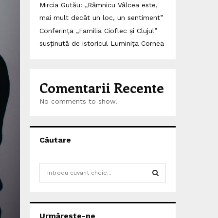
Mircia Gutău: „Râmnicu Vâlcea este,
mai mult decât un loc, un sentiment”
Conferința „Familia Cioflec și Clujul”
susținută de istoricul Luminița Cornea
Comentarii Recente
No comments to show.
Căutare
S
e
a
S
r
c
E
Urmărește-ne