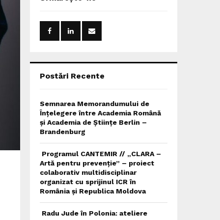
h
f
A
o
r
R
:
C
H
Postări Recente
Semnarea Memorandumului de
Înțelegere între Academia Română
și Academia de Științe Berlin –
Brandenburg
Programul CANTEMIR // „CLARA –
Artă pentru prevenție” – proiect
colaborativ multidisciplinar
organizat cu sprijinul ICR în
România și Republica Moldova
Radu Jude în Polonia: ateliere