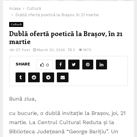
Acasa
Cultură
Dublă ofertă poetică la Brașov, în 21 martie
Cultură
Dublă ofertă poetică la Brașov, în 21
martie
de
GT Post
March 20, 2024
0
1670
SHARE
0
Bună ziua,
cu bucurie, o dublă invitație la Brașov, joi, 21
martie. La Centrul Cultural Reduta și la
Biblioteca Județeană “George Barițiu”. Un