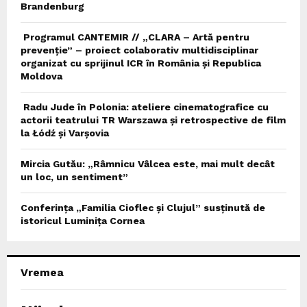
Brandenburg
Programul CANTEMIR // „CLARA – Artă pentru
prevenție” – proiect colaborativ multidisciplinar
organizat cu sprijinul ICR în România și Republica
Moldova
Radu Jude în Polonia: ateliere cinematografice cu
actorii teatrului TR Warszawa și retrospective de film
la Łódź și Varșovia
Mircia Gutău: „Râmnicu Vâlcea este, mai mult decât
un loc, un sentiment”
Conferința „Familia Cioflec și Clujul” susținută de
istoricul Luminița Cornea
Vremea