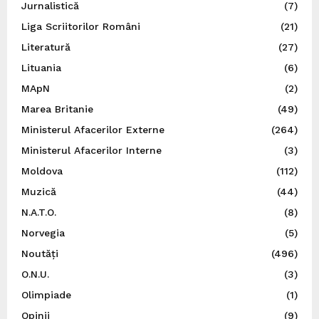
Jurnalistică
(7)
Liga Scriitorilor Români
(21)
Literatură
(27)
Lituania
(6)
MApN
(2)
Marea Britanie
(49)
Ministerul Afacerilor Externe
(264)
Ministerul Afacerilor Interne
(3)
Moldova
(112)
Muzică
(44)
N.A.T.O.
(8)
Norvegia
(5)
Noutăți
(496)
O.N.U.
(3)
Olimpiade
(1)
Opinii
(9)