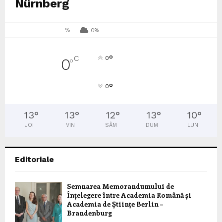
Nürnberg
%
0%
°
C
0
0
°
°
0
13
°
13
°
12
°
13
°
10
°
JOI
VIN
SÂM
DUM
LUN
Editoriale
Semnarea Memorandumului de
Înțelegere între Academia Română și
Academia de Științe Berlin –
Brandenburg