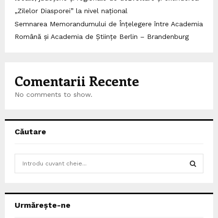
„Zilelor Diasporei” la nivel național
Semnarea Memorandumului de Înțelegere între Academia
Română și Academia de Științe Berlin – Brandenburg
Comentarii Recente
No comments to show.
Căutare
S
e
a
S
r
c
E
Urmărește-ne
h