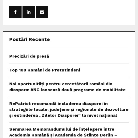
f
A
o
r
R
:
C
Postări Recente
H
Precizări de presă
Top 100 Români de Pretutindeni
Noi oportunități pentru cercetătorii români din
diaspora: ANC lansează două programe de mobilitate
RePatriot recomandă includerea diasporei în
strategiile locale, județene și regionale de dezvoltare
și extinderea „Zilelor Diasporei” la nivel național
Semnarea Memorandumului de Înțelegere între
Academia Română și Academia de Științe Berlin –