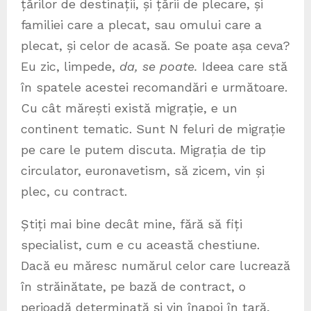
țărilor de destinații, și țării de plecare, și
familiei care a plecat, sau omului care a
plecat, și celor de acasă. Se poate așa ceva?
Eu zic, limpede,
da, se poate.
Ideea care stă
în spatele acestei recomandări e următoare.
Cu cât mărești există migrație, e un
continent tematic. Sunt N feluri de migrație
pe care le putem discuta. Migrația de tip
circulator, euronavetism, să zicem, vin și
plec, cu contract.
Știți mai bine decât mine, fără să fiți
specialist, cum e cu această chestiune.
Dacă eu măresc numărul celor care lucrează
în străinătate, pe bază de contract, o
perioadă determinată și vin înapoi în țară,