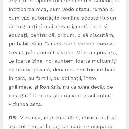
angajat al diplomației române din Canada, la
întrebarea mea, cum vede statul român și
cum văd autoritățile române aceste fluxuri
de migranți și mai ales migranți tineri și
educați, pentru că, oricum, o să discutăm,
probabil că în Canada sunt oameni care au
trecut prin anumit sistem. Mi s-a spus așa,
„e foarte bine, noi suntem foarte mulțumiți
că lumea pleacă, deoarece vor trimite bani
în țară, au familii, au obligații, între
ghilimele, și România nu va avea decât de
câștigat”. Deci nu știu dacă s-a schimbat
viziunea asta.
DS :
Viziunea, în primul rând, chiar n-a fost
așa tot timpul la toți cei care se ocupă de