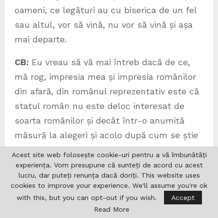
oameni, ce legături au cu biserica de un fel
sau altul, vor să vină, nu vor să vină și așa
mai departe.
CB:
Eu vreau să vă mai întreb dacă de ce,
mă rog, impresia mea și impresia românilor
din afară, din românul reprezentativ este că
statul român nu este deloc interesat de
soarta românilor și decât într-o anumită
măsură la alegeri și acolo după cum se știe
la alegerile parlamentare românii din
Acest site web folosește cookie-uri pentru a vă îmbunătăți
Diaspora votează pentru șase persoane,
experiența. Vom presupune că sunteți de acord cu acest
lucru, dar puteți renunța dacă doriți. This website uses
patru deputați și doi senatori. Și alegerile
cookies to improve your experience. We'll assume you're ok
prezidențiale, într-adevăr, acolo se votează
with this, but you can opt-out if you wish.
Accept
pentru într-un mod numeric, ca să spun
Read More