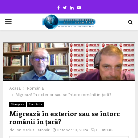
Facebook
Twitter
Linkedin
Youtube
PRIMARY
MENU
Acasa
România
Migrează în exterior sau se întorc românii în țară?
Diaspora
România
Migrează în exterior sau se întorc
românii în țară?
de
Ion Marius Tatomir
October 10, 2024
0
1303