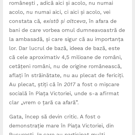
românești , adică aici și acolo, nu numai
acolo, nu numai aici, ci aici și acolo, vei
constata că
, există și altceva
, în afara de
bani de care vorbea omul dumneavoastră de
la ambasadă, și care sigur că au importanța
lor. Dar lucrul de bază, ideea de bază, este
că cele aproximativ 4,5 milioane de români,
cetățeni români, nu de origine românească,
aflați în străinătate, nu au plecat de fericiți.
Au plecat, știți că în
2017
a fost o mișcare
socială în Piața Victoriei, unde s-a afirmat
clar „vrem o țară ca afară”.
Gata, încep să devin critic. A fost o
demonstrație mare în Piața Victoriei, din
București,
la
care au participat mulți