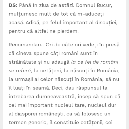
DS:
Până în ziua de astăzi. Domnul Bucur,
mulțumesc mult de tot că m-aduceți
acasă. Adică, pe felul important al discuției,
pentru că altfel ne pierdem.
Recomandare. Ori de câte ori vedeți în presă
că cineva spune câți români sunt în
străinătate și nu adaugă
la ce fel de români
se referă
, la cetățeni, la născuți în România,
la urmașii ai celor născuți în România, să nu
îl luați în seamă. Deci, dau răspunsul la
întrebarea dumneavoastră, încep să spun că
cel mai important nucleul tare, nucleul dur
al diasporei românești, ca să folosesc un
termen generic, îl constituie cetățenii, cei