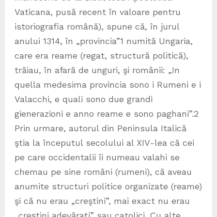
Vaticana, pusă recent în valoare pentru
istoriografia română), spune că, în jurul
anului 1314, în „provincia”1 numită Ungaria,
care era reame (regat, structură politică),
trăiau, în afară de unguri, şi românii: „In
quella medesima provincia sono i Rumeni e i
Valacchi, e quali sono due grandi
gienerazioni e anno reame e sono paghani”.2
Prin urmare, autorul din Peninsula Italică
ştia la începutul secolului al XIV-lea că cei
pe care occidentalii îi numeau valahi se
chemau pe sine români (rumeni), că aveau
anumite structuri politice organizate (reame)
şi că nu erau „creştini”, mai exact nu erau
„creştini adevăraţi” sau catolici. Cu alte