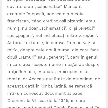
cuvinte erau „schismatici”. Mai sunt
exemple în epocă, adesea din mediul
franciscan, când credincioşii bizantini erau
numiţi nu doar „schismatici”, ci şi „eretici”
sau „păgâni”, nefiind plasaţi între „creştini”.
Autorul textului ştie cumva, în mod vag şi
mitic, despre cele două nume, din care face
două „ramuri” sau „generaţii”, cam în genul
în care apar aceste nume în legenda despre
fraţii Roman şi Vlahata, eroii eponimi ai
românilor. Aceeaşi dualitate de etnonime, de
această dată în limba latină, se remarcă
într-un cunoscut document al papei
Clement la VI-lea, de la 1345, în care
românii sunt chemaţi Olachi Romani. Aici, în