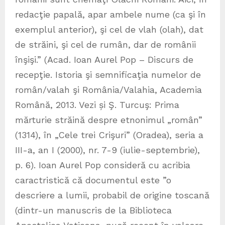
redacţie papală, apar ambele nume (ca şi în
exemplul anterior), şi cel de vlah (olah), dat
de străini, şi cel de rumân, dar de românii
înşişi.” (Acad. Ioan Aurel Pop – Discurs de
recepţie. Istoria şi semnificaţia numelor de
român/valah şi România/Valahia, Academia
Română, 2013. Vezi și Ş. Turcuş: Prima
mărturie străină despre etnonimul „român”
(1314), în „Cele trei Crişuri” (Oradea), seria a
III-a, an I (2000), nr. 7-9 (iulie-septembrie),
p. 6). Ioan Aurel Pop consideră cu acribia
caractristică că documentul este ”o
descriere a lumii, probabil de origine toscană
(dintr-un manuscris de la Biblioteca