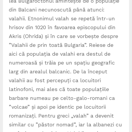
lea Bulgaroctonul amintește de o populație
din Balcani necunoscută până atunci:
valahii. Etnonimul valah se repetă într-un
hrisov din 1020 în favoarea episcopului din
Akris (Ohrida) și în care se vorbește despre
”Valahii de prin toată Bulgaria”. Reiese de
aici că populația de valahi era destul de
numeroasă și trăia pe un spațiu geografic
larg din arealul balcanic. De la început
valahii au fost percepuți ca locuitori
latinofoni, mai ales că toate populațiile
barbare numeau pe celto-galo-romani ca
”volcae” și apoi pe identic pe locuitorii
romanizați. Pentru greci „valah” a devenit
similar cu ”păstor nomad”, iar la albanezi cu