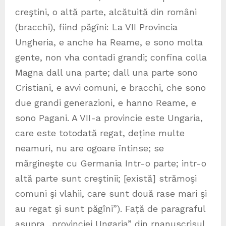
creştini, o altă parte, alcătuită din români
(bracchi), fiind păgîni: La VII Provincia
Ungheria, e anche ha Reame, e sono molta
gente, non vha contadi grandi; confina colla
Magna dall una parte; dall una parte sono
Cristiani, e avvi comuni, e bracchi, che sono
due grandi generazioni, e hanno Reame, e
sono Pagani. A VII-a provincie este Ungaria,
care este totodată regat, deține multe
neamuri, nu are ogoare întinse; se
mărgineşte cu Germania Intr-o parte; intr-o
altă parte sunt creştinii; [există] strămoşi
comuni şi vlahii, care sunt două rase mari şi
au regat şi sunt păgîni”). Față de paragraful
asupra „provinciei Ungaria” din rnanuscrisul