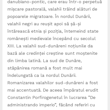
danubiano-pontic, care erau într-o perpetuă
mișcare pastorală, valahii trăind alături de
popoarele migratoare. În nordul Dunării,
valahii negri au reușit apoi să șă-și
întărească etnia și poziția, întemeind state
românești medievale începând cu secolul
XIII. La valahii sud-dunăreni noțiunile da
bază ale credinței creștine sunt moștenite
din limba latină. La sud de Dunăre,
stăpânirea romană a fost mult mai
îndelungată ca la nordul Dunării.
Romanizarea valahilor sud-dunăreni a fost
mai accentuată. De aceea împăratul erudit
Constantin Porfirogenetul în lucrarea ”De
administrando imperio”, făcând referiri cu