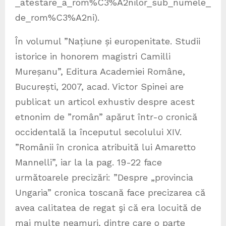
_atestare_a_rom%C3%A2nilor_sub_numele_
de_rom%C3%A2ni).
În volumul ”Națiune și europenitate. Studii
istorice in honorem magistri Camilli
Mureșanu”, Editura Academiei Române,
București, 2007, acad. Victor Spinei are
publicat un articol exhustiv despre acest
etnonim de ”român” apărut într-o cronică
occidentală la începutul secolului XIV.
”Românii în cronica atribuită lui Amaretto
Mannelli”, iar la la pag. 19-22 face
următoarele precizări: ”Despre „provincia
Ungaria” cronica toscană face precizarea că
avea calitatea de regat şi că era locuită de
mai multe neamuri, dintre care o parte