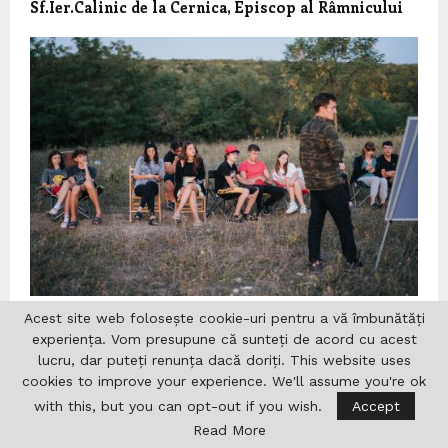
Sf.Ier.Calinic de la Cernica, Episcop al Râmnicului
Acest site web folosește cookie-uri pentru a vă îmbunătăți
Tabăra de astronomie „Să cunoaştem cerul!”, ediţia a
experiența. Vom presupune că sunteți de acord cu acest
XI-a, 29 august – 3 septembrie 2024 Comuna Dodeşti,
Judeţul Vaslui
lucru, dar puteți renunța dacă doriți. This website uses
cookies to improve your experience. We'll assume you're ok
with this, but you can opt-out if you wish.
Accept
Read More