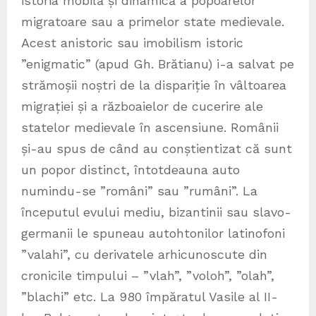
istoria mobilă și dinamică a popoarelor
migratoare sau a primelor state medievale.
Acest anistoric sau imobilism istoric
”enigmatic” (apud Gh. Brătianu) i-a salvat pe
strămoșii noștri de la dispariție în vâltoarea
migrației și a războaielor de cucerire ale
statelor medievale în ascensiune. Românii
și-au spus de când au conștientizat că sunt
un popor distinct, întotdeauna auto
numindu-se ”români” sau ”rumâni”. La
începutul evului mediu, bizantinii sau slavo-
germanii le spuneau autohtonilor latinofoni
”valahi”, cu derivatele arhicunoscute din
cronicile timpului – ”vlah”, ”voloh”, ”olah”,
”blachi” etc. La 980 împăratul Vasile al II-