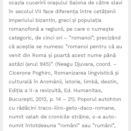
ocazia cuceririi orașului Salona de către slavi
în secolul VII face diferența între cetățenii
imperiului bizantin, greci și populația
romanofonă a regiunii, pe care o numește
categoric, de cinci ori – ”romanoi”, precizând
că aceștia se numesc ”romanoi pentru că au
venit din Roma și poartă acest nume până
astăzi (anul 945)”. (Neagu Djuvara, coord. –
Cicerone Poghirc, Romanizarea lingvistică și
culturală în Aromânii, istorie, limbă, destin,
Ediția a II-a revizuită, Ed. Humanitas,
București, 2012, p. 14 – 21). Poporul autohton
cu rădăcini traco-iliro-geto-daco-romane,
numit valah de cronicile străine, s-a auto-
numit întotdeauna ”români” sau ”rumâni”,