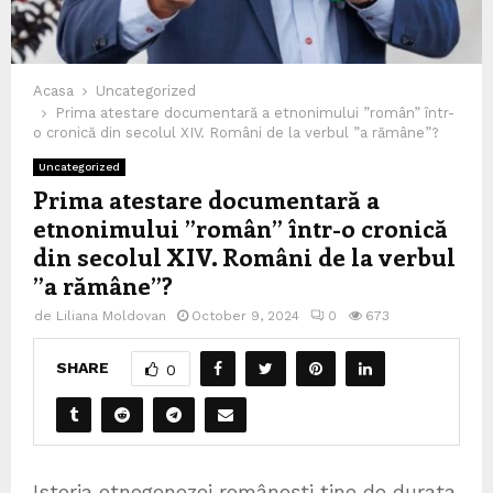
Acasa
Uncategorized
Prima atestare documentară a etnonimului ”român” într-
o cronică din secolul XIV. Români de la verbul ”a rămâne”?
Uncategorized
Prima atestare documentară a
etnonimului ”român” într-o cronică
din secolul XIV. Români de la verbul
”a rămâne”?
de
Liliana Moldovan
October 9, 2024
0
673
SHARE
0
Istoria etnogenezei românești ține de durata