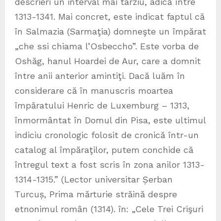
descrieri un interval mai târziu, adică între
1313-1341. Mai concret, este indicat faptul că
în Salmazia (Sarmaţia) domneşte un împărat
„che ssi chiama l’Osbeccho”. Este vorba de
Oshăg, hanul Hoardei de Aur, care a domnit
între anii anterior amintiţi. Dacă luăm în
considerare că în manuscris moartea
împăratului Henric de Luxemburg – 1313,
înmormântat în Domul din Pisa, este ultimul
indiciu cronologic folosit de cronică într-un
catalog al împăraţilor, putem conchide că
întregul text a fost scris în zona anilor 1313-
1314-1315.” (Lector universitar Șerban
Turcuș, Prima mărturie străină despre
etnonimul român (1314). în: „Cele Trei Crişuri