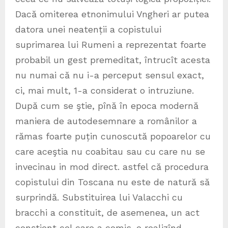
Dacă omiterea etnonimului Vngheri ar putea
datora unei neatenții a copistului
suprimarea lui Rumeni a reprezentat foarte
probabil un gest premeditat, întrucît acesta
nu numai că nu i-a perceput sensul exact,
ci, mai mult, 1-a considerat o intruziune.
După cum se ştie, pînă în epoca modernă
maniera de autodesemnare a românilor a
rămas foarte puțin cunoscută popoarelor cu
care aceştia nu coabitau sau cu care nu se
invecinau in mod direct. astfel că procedura
copistului din Toscana nu este de natură să
surprindă. Substituirea lui Valacchi cu
bracchi a constituit, de asemenea, un act
conştient cel care a comis-o realizînd