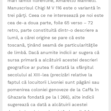
mari familii florentine, Amaretto Mannelli.
Manuscrisul Chigi M V 116 este o variantă în
trei părţi. Ceea ce ne interesează pe noi este
cea de-a doua parte, foile 65 verso – 72
retro, parte constituită dintr-o descriere a
lumii, a cărei origine se pare că este
toscană, ţinând seamă de particularităţile
de limbă. Dacă anumite indicii ar sugera că
sursa primară a alcătuirii acestei descrieri
geografice ar putea fi datată la sfârşitul
secolului al XIII-lea (precizări relative la
faptul că locuitorii Livoniei sunt păgâni sau
pomenirea coloniei genoveze de la Caffa în
Ghazaria fondată pe la l 266), alte indicii
sugerează ca dată a alcătuirii acestei