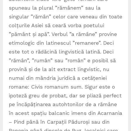
spuneau la plural ”rămânem” sau la
singular ”rămân” celor care veneau din toate
colțurile Asiei să ceară vorba poetului
”pământ și apă”. Verbul ”a rămâne” provine
etimologic din latinescul ”remanere”. Deci
este tot o rădăcină lingvistică latină. Deci
”rămân”, ”rumân” sau ”român” e posibil să
provină și de la alt extract lingvistic, nu
numai din mândria juridică a cetățeniei
romane: Civis romanum sum. Sigur este o
ipoteză greu de probat, dar se pliază perfect
pe încăpăținarea autohtonilor de a rămâne
în acest spațiu balcanic imens din Acarnania
– Pind până în Carpații Păduroși sau din
Panonia până dincolo de Bug, localnici care