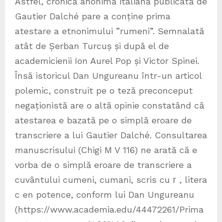
Astfel, cronică anonimă italiană publicată de
Gautier Dalché pare a conține prima
atestare a etnonimului ”rumeni”. Semnalată
atât de Șerban Turcuș și după el de
academicienii Ion Aurel Pop și Victor Spinei.
Însă istoricul Dan Ungureanu într-un articol
polemic, construit pe o teză preconceput
negaționistă are o altă opinie constatând că
atestarea e bazată pe o simplă eroare de
transcriere a lui Gautier Dalché. Consultarea
manuscrisului (Chigi M V 116) ne arată că e
vorba de o simplă eroare de transcriere a
cuvântului cumeni, cumani, scris cu г , litera
c en potence, conform lui Dan Ungureanu
(https://www.academia.edu/44472261/Prima