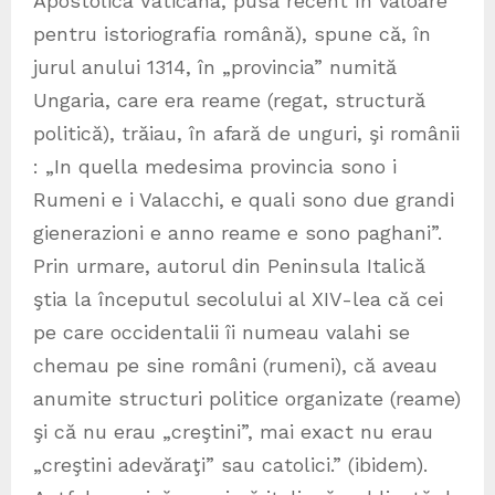
Apostolica Vaticana, pusă recent în valoare
pentru istoriografia română), spune că, în
jurul anului 1314, în „provincia” numită
Ungaria, care era reame (regat, structură
politică), trăiau, în afară de unguri, şi românii
: „In quella medesima provincia sono i
Rumeni e i Valacchi, e quali sono due grandi
gienerazioni e anno reame e sono paghani”.
Prin urmare, autorul din Peninsula Italică
ştia la începutul secolului al XIV-lea că cei
pe care occidentalii îi numeau valahi se
chemau pe sine români (rumeni), că aveau
anumite structuri politice organizate (reame)
şi că nu erau „creştini”, mai exact nu erau
„creştini adevăraţi” sau catolici.” (ibidem).