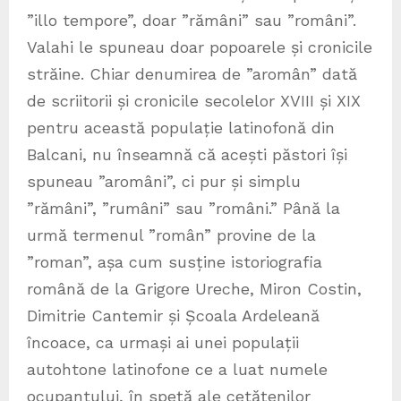
”illo tempore”, doar ”rămâni” sau ”români”.
Valahi le spuneau doar popoarele și cronicile
străine. Chiar denumirea de ”aromân” dată
de scriitorii și cronicile secolelor XVIII și XIX
pentru această populație latinofonă din
Balcani, nu înseamnă că acești păstori își
spuneau ”aromâni”, ci pur și simplu
”rămâni”, ”rumâni” sau ”români.” Până la
urmă termenul ”român” provine de la
”roman”, așa cum susține istoriografia
română de la Grigore Ureche, Miron Costin,
Dimitrie Cantemir și Școala Ardeleană
încoace, ca urmași ai unei populații
autohtone latinofone ce a luat numele
ocupantului, în speță ale cetățenilor