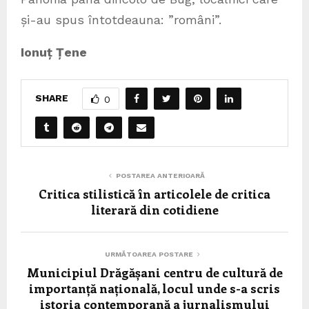
și-au spus întotdeauna: ”români”.
Ionuț Țene
SHARE
0
POSTAREA ANTERIOARĂ
Critica stilistică în articolele de critica
literară din cotidiene
URMĂTOAREA POSTARE
Municipiul Drăgășani centru de cultură de
importanță națională, locul unde s-a scris
istoria contemporană a jurnalismului