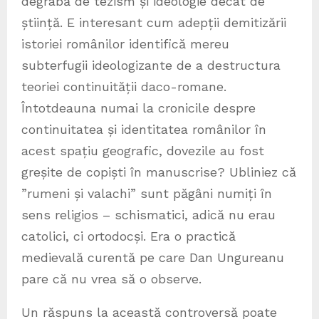
degrabă de tezism și ideologie decât de
știință. E interesant cum adepții demitizării
istoriei românilor identifică mereu
subterfugii ideologizante de a destructura
teoriei continuității daco-romane.
Întotdeauna numai la cronicile despre
continuitatea și identitatea românilor în
acest spațiu geografic, dovezile au fost
greșite de copiști în manuscrise? Ubliniez că
”rumeni și valachi” sunt păgâni numiți în
sens religios – schismatici, adică nu erau
catolici, ci ortodocși. Era o practică
medievală curentă pe care Dan Ungureanu
pare că nu vrea să o observe.
Un răspuns la această controversă poate