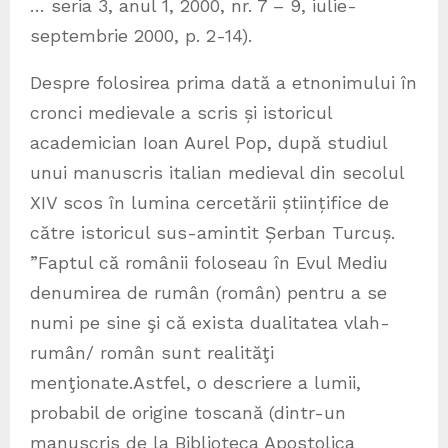
… seria 3, anul 1, 2000, nr. 7 – 9, iulie-
septembrie 2000, p. 2-14).
Despre folosirea prima dată a etnonimului în
cronci medievale a scris și istoricul
academician Ioan Aurel Pop, după studiul
unui manuscris italian medieval din secolul
XIV scos în lumina cercetării științifice de
către istoricul sus-amintit Șerban Turcuș.
”Faptul că românii foloseau în Evul Mediu
denumirea de rumân (român) pentru a se
numi pe sine şi că exista dualitatea vlah-
rumân/ român sunt realităţi
menţionate.Astfel, o descriere a lumii,
probabil de origine toscană (dintr-un
manuscris de la Biblioteca Apostolica