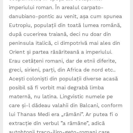
imperiului roman. În arealul carpato-
danubiano-pontic au venit, așa cum spunea
Eutropiu, populații din toată lumea română,
după cucerirea traiană, deci nu doar din
peninsula italică, ci dimpotrivă mai ales din
Orient și partea răsăriteană a imperiului.
Erau cetățeni romani, dar de etnii diferite,
greci, sirieni, parți, din Africa de nord etc..
Acești coloniști din populații diverse acasă
posibil să fi vorbit mai degrabă limba
maternă, nu latina. Lingvistic numele pe
care și-l dădeau valahii din Balcani, conform
lui Thanas Medi era „rămâni”. Ar putea fi o
extracție din verbul ”a rămâne”, adică
autohtonii traco-iliro-geto-romani care