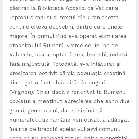
păstrat la Biblioteca Apostolica Vaticana,
reprodus mai sus, textul din Cronichetta
conţine cîteva deosebiri, dintre care unele
majore. În primul rînd s-a operat eliminarea
etnonimului Rumeni, vreme ce, în loc de
Valacchi, s-a adoptat forma bracchi, redată
fără majusculă. Totodată, s-a înlăturat și
precizarea potrivit căreia populația creștină
din regat a fost alcătuită din unguri
(Vngheri). Chiar dacă a renunțat la Rumeni,
copistul a menținut aprecierea che sono due
grandi generazioni, dar sesizând că
numeralul due rămâne nemotivat, a adăugat
înainte de bracchi apelativul avvi comuni,
ceea ce nu salvează totuși logica propoziției.