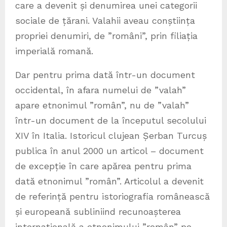
care a devenit și denumirea unei categorii
sociale de țărani. Valahii aveau conștiința
propriei denumiri, de ”români”, prin filiația
imperială romană.
Dar pentru prima dată într-un document
occidental, în afara numelui de ”valah”
apare etnonimul ”român”, nu de ”valah”
într-un document de la începutul secolului
XIV în Italia. Istoricul clujean Șerban Turcuș
publica în anul 2000 un articol – document
de excepție în care apărea pentru prima
dată etnonimul ”român”. Articolul a devenit
de referință pentru istoriografia românească
și europeană subliniind recunoașterea
internațională a etnonimului ”român” pe