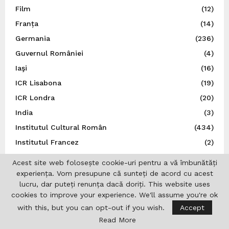
Film
(12)
Franța
(14)
Germania
(236)
Guvernul României
(4)
Iaşi
(16)
ICR Lisabona
(19)
ICR Londra
(20)
India
(3)
Institutul Cultural Român
(434)
Institutul Francez
(2)
Internațional
(11)
Acest site web folosește cookie-uri pentru a vă îmbunătăți
Irlanda
(3)
experiența. Vom presupune că sunteți de acord cu acest
lucru, dar puteți renunța dacă doriți. This website uses
Israel
(18)
cookies to improve your experience. We'll assume you're ok
Istorie
(44)
with this, but you can opt-out if you wish.
Accept
Italia
(79)
Read More