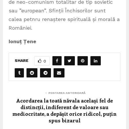
de neo-comunism totalitar de tip sovietic
sau ”european”. Sfinții Închisorilor sunt
calea petnru renaștere spirituală și morală a
României.
Ionuț Țene
SHARE
0
POSTAREA ANTERIOARĂ
Acordarea la toată năvala același fel de
distincții, indiferent de valoare sau
mediocritate, a depășit orice ridicol, puțin
spus bizarul