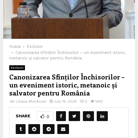
Acasa
Exclusiv
Canonizarea Sfinților Închisorilor – un eveniment istoric,
metanoic și salvator pentru România
Exclusiv
Canonizarea Sfinților Închisorilor –
un eveniment istoric, metanoic și
salvator pentru România
de
Liliana Moldovan
July 14, 2024
0
1442
SHARE
0