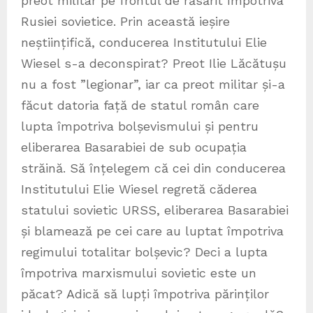
preot militar pe frontul de răsărit împotriva
Rusiei sovietice. Prin această ieșire
neștiințifică, conducerea Institutului Elie
Wiesel s-a deconspirat? Preot Ilie Lăcătușu
nu a fost ”legionar”, iar ca preot militar și-a
făcut datoria față de statul român care
lupta împotriva bolșevismului și pentru
eliberarea Basarabiei de sub ocupația
străină. Să înțelegem că cei din conducerea
Institutului Elie Wiesel regretă căderea
statului sovietic URSS, eliberarea Basarabiei
și blamează pe cei care au luptat împotriva
regimului totalitar bolșevic? Deci a lupta
împotriva marxismului sovietic este un
păcat? Adică să lupți împotriva părinților