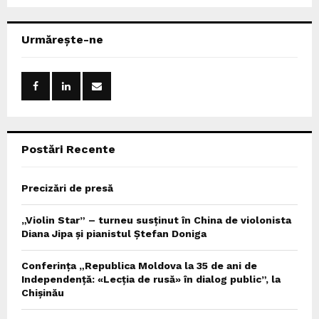
a
S
r
c
E
Urmărește-ne
h
f
A
o
r
R
:
C
Postări Recente
H
Precizări de presă
„Violin Star” – turneu susținut în China de violonista
Diana Jipa și pianistul Ștefan Doniga
Conferința „Republica Moldova la 35 de ani de
Independență: «Lecția de rusă» în dialog public”, la
Chișinău