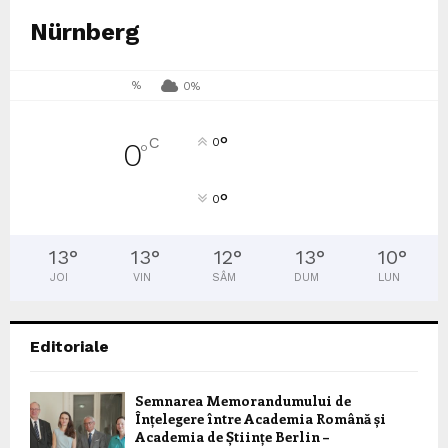
Nürnberg
%
0%
°
C
0
0
°
°
0
13
°
13
°
12
°
13
°
10
°
JOI
VIN
SÂM
DUM
LUN
Editoriale
Semnarea Memorandumului de
Înțelegere între Academia Română și
Academia de Științe Berlin –