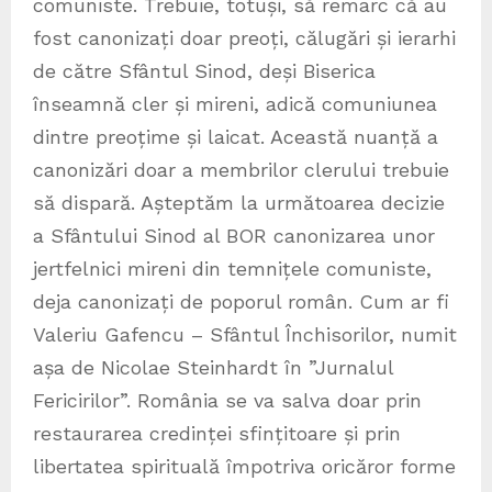
comuniste. Trebuie, totuși, să remarc că au
fost canonizați doar preoți, călugări și ierarhi
de către Sfântul Sinod, deși Biserica
înseamnă cler și mireni, adică comuniunea
dintre preoțime și laicat. Această nuanță a
canonizări doar a membrilor clerului trebuie
să dispară. Așteptăm la următoarea decizie
a Sfântului Sinod al BOR canonizarea unor
jertfelnici mireni din temnițele comuniste,
deja canonizați de poporul român. Cum ar fi
Valeriu Gafencu – Sfântul Închisorilor, numit
așa de Nicolae Steinhardt în ”Jurnalul
Fericirilor”. România se va salva doar prin
restaurarea credinței sfințitoare și prin
libertatea spirituală împotriva oricăror forme