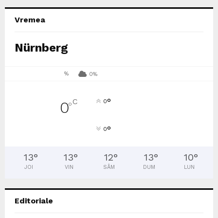
Vremea
Nürnberg
%
0%
°
C
0
0
°
°
0
13
°
13
°
12
°
13
°
10
°
JOI
VIN
SÂM
DUM
LUN
Editoriale