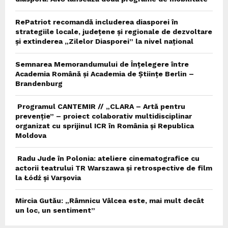
RePatriot recomandă includerea diasporei în
strategiile locale, județene și regionale de dezvoltare
și extinderea „Zilelor Diasporei” la nivel național
Semnarea Memorandumului de Înțelegere între
Academia Română și Academia de Științe Berlin –
Brandenburg
Programul CANTEMIR // „CLARA – Artă pentru
prevenție” – proiect colaborativ multidisciplinar
organizat cu sprijinul ICR în România și Republica
Moldova
Radu Jude în Polonia: ateliere cinematografice cu
actorii teatrului TR Warszawa și retrospective de film
la Łódź și Varșovia
Mircia Gutău: „Râmnicu Vâlcea este, mai mult decât
un loc, un sentiment”