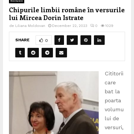
Exclusiv
Chipurile limbii române în versurile
lui Mircea Dorin Istrate
de
Liliana Moldovan
December 22, 2023
0
1029
SHARE
0
Cititorii
care
bat la
poarta
volumu
lui de
versuri,