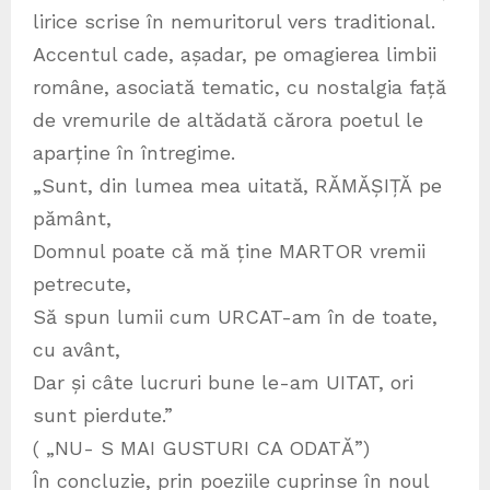
lirice scrise în nemuritorul vers traditional.
Accentul cade, așadar, pe omagierea limbii
române, asociată tematic, cu nostalgia față
de vremurile de altădată cărora poetul le
aparține în întregime.
„Sunt, din lumea mea uitată, RĂMĂȘIȚĂ pe
pământ,
Domnul poate că mă ține MARTOR vremii
petrecute,
Să spun lumii cum URCAT-am în de toate,
cu avânt,
Dar și câte lucruri bune le-am UITAT, ori
sunt pierdute.”
( „NU- S MAI GUSTURI CA ODATĂ”)
În concluzie, prin poeziile cuprinse în noul