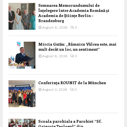
Semnarea Memorandumului de
Înțelegere între Academia Română și
Academia de Științe Berlin –
Brandenburg
August 6, 2026
0
Mircia Gutău: „Râmnicu Vâlcea este, mai
mult decât un loc, un sentiment”
August 6, 2026
0
Conferința ROUNIT de la München
August 3, 2026
0
Scoala parohiala a Parohiei “Sf.
Grigorie Teologul” din