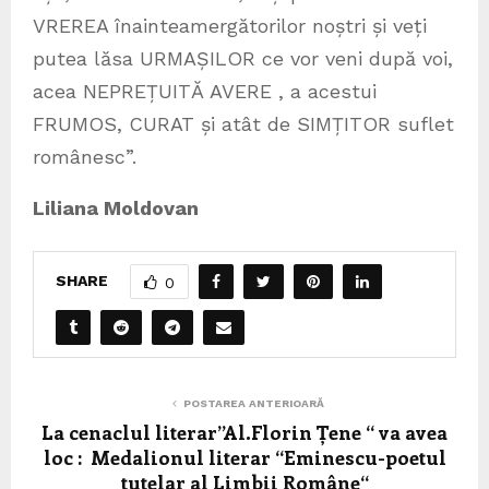
VREREA înainteamergătorilor noștri și veți
putea lăsa URMAȘILOR ce vor veni după voi,
acea NEPREȚUITĂ AVERE , a acestui
FRUMOS, CURAT și atât de SIMȚITOR suflet
românesc”.
Liliana Moldovan
SHARE
0
POSTAREA ANTERIOARĂ
La cenaclul literar”Al.Florin Țene “ va avea
loc : Medalionul literar “Eminescu-poetul
tutelar al Limbii Române“