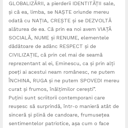
GLOBALIZĂRII, a pierderii IDENTITĂȚII sale,
și că ea, limba, se NAȘTE oriunde mereu
odată cu NAȚIA, CREȘTE și se DEZVOLTĂ
alăturea de ea. Că prin ea noi avem VIAȚĂ
SOCIALĂ, NUME și RENUME, elementele
dădătoare de adânc RESPECT și de
CIVILIZAȚIE, că prin cel mai de seamă
reprezentant al ei, Eminescu, ca și prin alți
poeți ai acestui neam românesc, ne putem
ÎNCHINA, RUGA și ne putem SPOVEDI mereu
curat și frumos, înălțimilor cerești”.
Puțini sunt scriitorii contemporani care
reușesc să surprindă, într-o manieră atât de
sinceră și plină de candoare, frumusețea
sentimentelor patriotice, așa cum o face