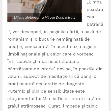
„Limba
noastră
cea
Liliana Moldovan și Mircea Dorin Istrate
bătrână
!”, vor descoperi, în paginile cărții, o oază de
românism și o bucurie nemărginată de
creație, consacrată, în acest caz, elogierii
limbii naționale și a celor care o vorbesc.
Într-adevăr „limba noastră adânc
păstrătoare de istorie” devine, în poeziile din
volum, subiect de meditație lirică dar și o
emoționantă declarație de dragoste.
Puternic și plin de sensibilitate este
atașamentul lui Mircea Dorin Istrate față de
graiul strămoșesc. Curat, limpede și tainic