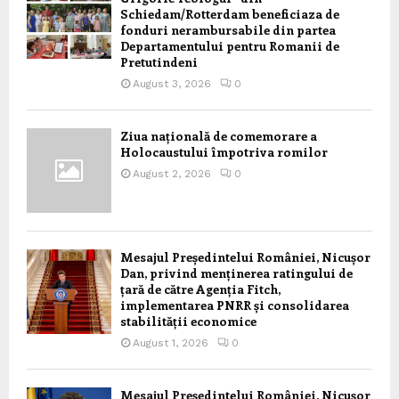
Schiedam/Rotterdam beneficiaza de
fonduri nerambursabile din partea
Departamentului pentru Romanii de
Pretutindeni
August 3, 2026
0
Ziua națională de comemorare a
Holocaustului împotriva romilor
August 2, 2026
0
Mesajul Președintelui României, Nicușor
Dan, privind menținerea ratingului de
țară de către Agenția Fitch,
implementarea PNRR și consolidarea
stabilității economice
August 1, 2026
0
Mesajul Președintelui României, Nicușor