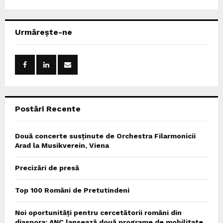
a
S
r
c
E
Urmărește-ne
h
f
A
o
r
R
:
C
Postări Recente
H
Două concerte susținute de Orchestra Filarmonicii
Arad la Musikverein, Viena
Precizări de presă
Top 100 Români de Pretutindeni
Noi oportunități pentru cercetătorii români din
diaspora: ANC lansează două programe de mobilitate