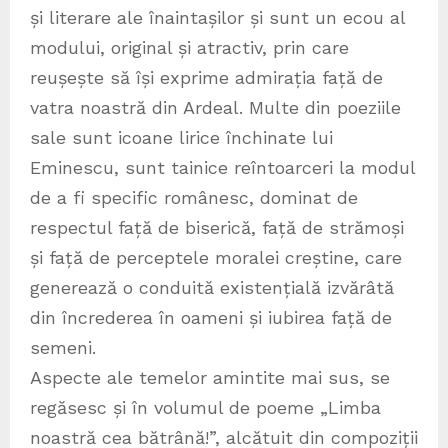
și literare ale înaintașilor și sunt un ecou al
modului, original și atractiv, prin care
reușește să își exprime admirația față de
vatra noastră din Ardeal. Multe din poeziile
sale sunt icoane lirice închinate lui
Eminescu, sunt tainice reîntoarceri la modul
de a fi specific românesc, dominat de
respectul față de biserică, față de strămoși
și față de perceptele moralei creștine, care
generează o conduită existențială izvărâtă
din încrederea în oameni și iubirea față de
semeni.
Aspecte ale temelor amintite mai sus, se
regăsesc și în volumul de poeme „Limba
noastră cea bătrână!”, alcătuit din compoziții