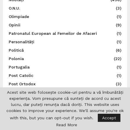
O.N.U.
(3)
Olimpiade
(1)
Opinii
(9)
Patronatul European al Femeilor de Afaceri
(1)
Personalități
(1)
Politică
(6)
Polonia
(22)
Portugalia
(1)
Post Catolic
(1)
Post Ortodox
(3)
Acest site web folosește cookie-uri pentru a vă îmbunătăți
Preşedinţia României
(245)
experiența. Vom presupune că sunteți de acord cu acest
Război, Ucraina
(16)
lucru, dar puteți renunța dacă doriți. This website uses
Religie
(36)
cookies to improve your experience. We'll assume you're ok
REPATRIOT
(31)
with this, but you can opt-out if you wish.
Accept
Read More
România
(853)