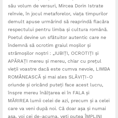
său volum de versuri, Mircea Dorin Istrate
reînvie, în jocul metaforelor, viața timpurilor
demult apuse urmărind să reaprindă flacăra
respectului pentru limba și cultura română.
Poetul devine un sfătuitor autentic care ne
îndemnă să ocrotim graiul moșilor și
strămoșilor noștri : „IUBIȚI, OCROTIȚI și
APĂRAȚI mereu și mereu, chiar cu prețul
vieții voastre dacă este cumva nevoie, LIMBA
ROMÂNEASCĂ și mai ales SLĂVIȚI-O
oriunde și oricând puteți face acest lucru,
înspre mereu înălțarea ei în FALA și
MĂRIREA lumii celei de azi, precum și a celei
care va veni după noi. Că doar așa și numai
așa, voi cei de-acuma, veți putea ÎMPLINI