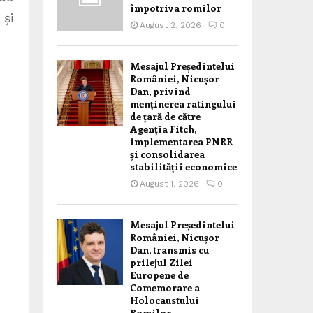
împotriva romilor
 și
August 2, 2026
0
Mesajul Președintelui
României, Nicușor
Dan, privind
menținerea ratingului
de țară de către
Agenția Fitch,
implementarea PNRR
și consolidarea
stabilității economice
August 1, 2026
0
Mesajul Președintelui
României, Nicușor
Dan, transmis cu
prilejul Zilei
Europene de
Comemorare a
Holocaustului
Romilor