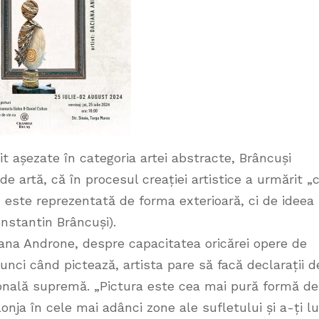
t așezate în categoria artei abstracte, Brâncuși
 de artă, că în procesul creației artistice a urmărit „c
 este reprezentată de forma exterioară, ci de ideea
onstantin Brâncuși).
iana Androne, despre capacitatea oricărei opere de
tunci când pictează, artista pare să facă declarații d
țională supremă. „Pictura este cea mai pură formă de
lonja în cele mai adânci zone ale sufletului și a-ți l