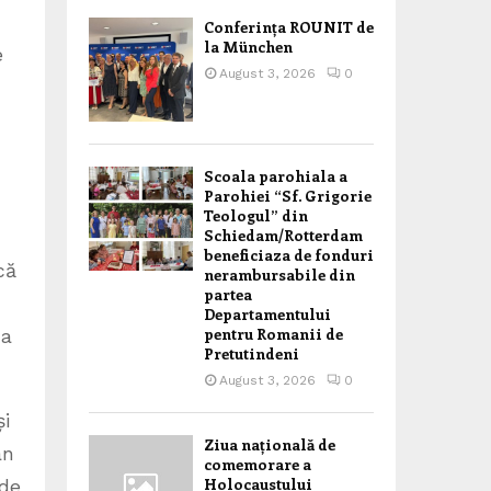
Conferința ROUNIT de
la München
e
August 3, 2026
0
Scoala parohiala a
Parohiei “Sf. Grigorie
Teologul” din
Schiedam/Rotterdam
beneficiaza de fonduri
că
nerambursabile din
partea
Departamentului
pentru Romanii de
 a
Pretutindeni
August 3, 2026
0
și
Ziua națională de
an
comemorare a
Holocaustului
 de