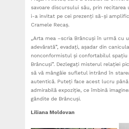
savoare discursului său, prin recitarea
i-a invitat pe cei prezenți să-și amplifi
Cramele Recaș.
„Arta mea –scria Brâncuși în urmă cu u
adevărată”, evadați, așadar din canicula 
nonconformistul și confortabilul spațiu 
Brâncuși”. Dezlegați misterul relației pi
să vă mângâie sufletul intrând în star
autentică. Puteți face acest lucru pân
admirabilă expoziție, ce îmbină imagine
gândite de Brâncuși.
Liliana Moldovan