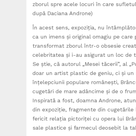
zborul spre acele locuri în care sufletu
după Daciana Androne)
În acest sens, expoziția, nu întâmplător
ca un imens și original omagiu pe care 
transformat zborul într-o obsesie creat
celebritatea și i-au asigurat un loc de 
Se știe, că autorul „Mesei tăcerii”, al „Po
doar un artist plastic de geniu, ci și u
înțelepciunii populare românești, Brâncu
cugetări de mare adâncime și de o fru
Inspirată a fost, doamna Androne, atunc
din expoziție, fragmente din cugetările
fericit relația pictoriței cu opera lui B
sale plastice și farmecul deosebit la ta