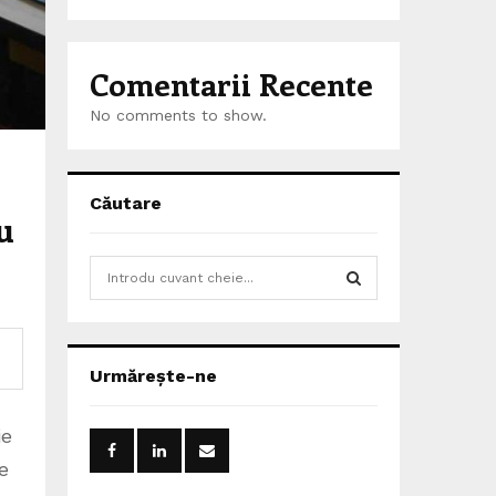
Comentarii Recente
No comments to show.
Căutare
u
S
e
a
S
r
c
E
Urmărește-ne
h
f
A
o
ie
r
R
e
: