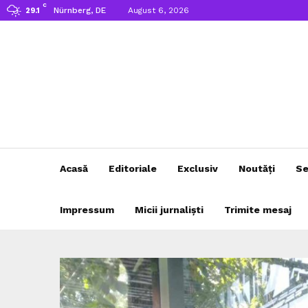
C
Nürnberg, DE
August 6, 2026
29.1
Acasă
Editoriale
Exclusiv
Noutăți
Se
Impressum
Micii jurnaliști
Trimite mesaj