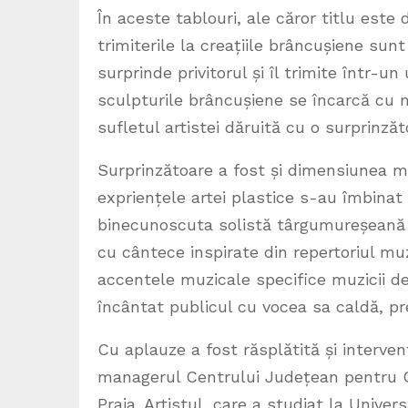
În aceste tablouri, ale căror titlu est
trimiterile la creațiile brâncușiene sun
surprinde privitorul și îl trimite într-u
sculpturile brâncușiene se încarcă cu me
sufletul artistei dăruită cu o surprinzăt
Surprinzătoare a fost și dimensiunea mu
expriențele artei plastice s-au îmbina
binecunoscuta solistă târgumureșeană A
cu cântece inspirate din repertoriul mu
accentele muzicale specifice muzicii de
încântat publicul cu vocea sa caldă, pr
Cu aplauze a fost răsplătită și intervenț
managerul Centrului Județean pentru Cul
Praja. Artistul, care a studiat la Unive