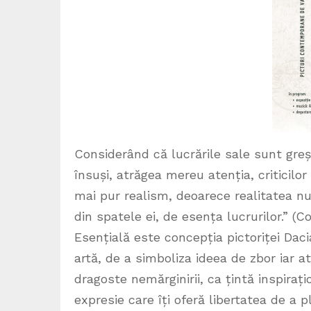
Considerând că lucrările sale sunt greși
însuși, atrăgea mereu atenția, criticilor
mai pur realism, deoarece realitatea nu
din spatele ei, de esența lucrurilor.” (C
Esențială este concepția pictoriței Dac
artă, de a simboliza ideea de zbor iar a
dragoste nemărginirii, ca țintă inspira
expresie care îți oferă libertatea de a p