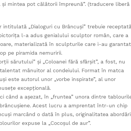
l și mintea pot călătorii împreună”. (traducere liberă
 intitulată „Dialoguri cu Brâncuși” trebuie receptat
pictorița l-a adus genialului sculptor român, care a
oare, materializată în sculpturile care i-au garantat
top pe piramida nemuririi.
rții sărutului” și „Coloanei fără sfârșit”, a fost, nu
n talentat mânuitor al condeiului. Format în matca
și este autorul unor „vorbe inspirate”, al unor
musețe excepțională.
i când a așezat, în „fruntea” unora dintre tablouril
 brâncușiene. Acest lucru a amprentat într-un chip
râncuși marcând o dată în plus, originalitatea abordări
blourilor expuse la „Cocoșul de aur”.