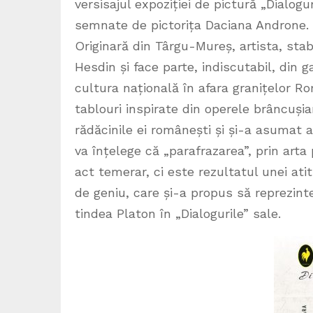
versisajul expoziției de pictură „Dialogu
semnate de pictorița Daciana Androne.
Originară din Târgu-Mureș, artista, stabi
Hesdin și face parte, indiscutabil, din 
cultura națională în afara granițelor Ro
tablouri inspirate din operele brâncușia
rădăcinile ei românești și și-a asumat 
va înțelege că „parafrazarea”, prin arta
act temerar, ci este rezultatul unei atit
de geniu, care și-a propus să reprezinte
tindea Platon în „Dialogurile” sale.