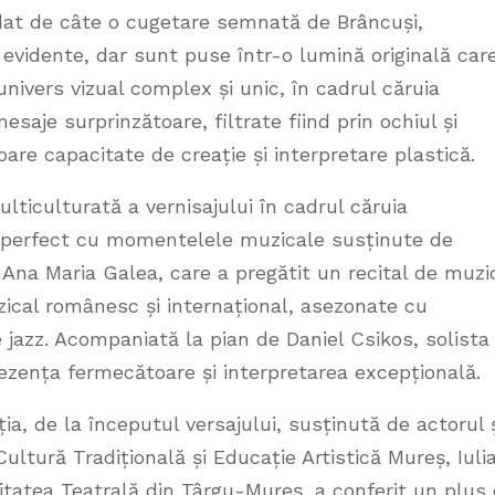
e dat de câte o cugetare semnată de Brâncuși,
t evidente, dar sunt puse într-o lumină originală car
n univers vizual complex și unic, în cadrul căruia
saje surprinzătoare, filtrate fiind prin ochiul și
oare capacitate de creație și interpretare plastică.
lticulturată a vernisajului în cadrul căruia
t perfect cu momentelele muzicale susținute de
na Maria Galea, care a pregătit un recital de muzi
zical românesc și internațional, asezonate cu
 jazz. Acompaniată la pian de Daniel Csikos, solista
ezența fermecătoare și interpretarea excepțională.
ia, de la începutul versajului, susținută de actorul 
tură Tradițională și Educație Artistică Mureș, Iuli
rsitatea Teatrală din Târgu-Mureș, a conferit un plus