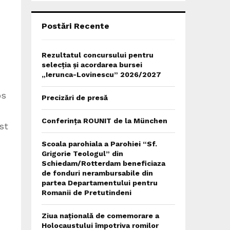
C
H
Postări Recente
Rezultatul concursului pentru
selecția și acordarea bursei
„Ierunca-Lovinescu” 2026/2027
os
Precizări de presă
Conferința ROUNIT de la München
st
Scoala parohiala a Parohiei “Sf.
Grigorie Teologul” din
Schiedam/Rotterdam beneficiaza
de fonduri nerambursabile din
partea Departamentului pentru
Romanii de Pretutindeni
Ziua națională de comemorare a
Holocaustului împotriva romilor