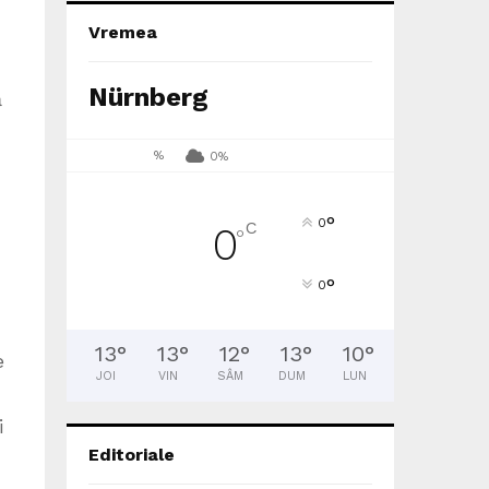
Vremea
Nürnberg
ă
%
0%
°
0
C
0
°
°
0
13
°
13
°
12
°
13
°
10
°
e
JOI
VIN
SÂM
DUM
LUN
i
Editoriale