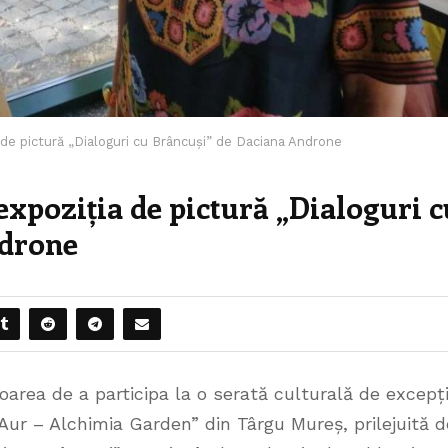
a de pictură „Dialoguri cu Brâncuși” de Daciana Androne
expoziția de pictură „Dialoguri c
ndrone
noarea de a participa la o serată culturală de excepț
Aur – Alchimia Garden” din Târgu Mureș, prilejuită d