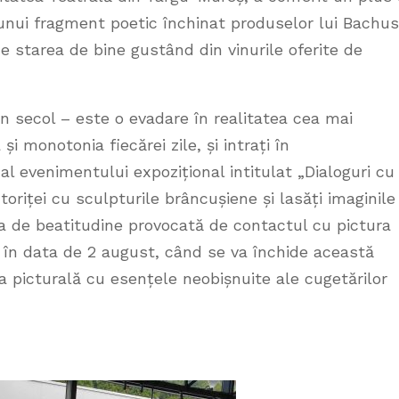
 unui fragment poetic închinat produselor lui Bachus
ce starea de bine gustând din vinurile oferite de
n secol – este o evadare în realitatea cea mai
și monotonia fiecărei zile, și intrați în
al evenimentului expozițional intitulat „Dialoguri cu
ctoriței cu sculpturile brâncușiene și lasăți imaginile
ea de beatitudine provocată de contactul cu pictura
ă în data de 2 august, când se va închide această
a picturală cu esențele neobișnuite ale cugetărilor