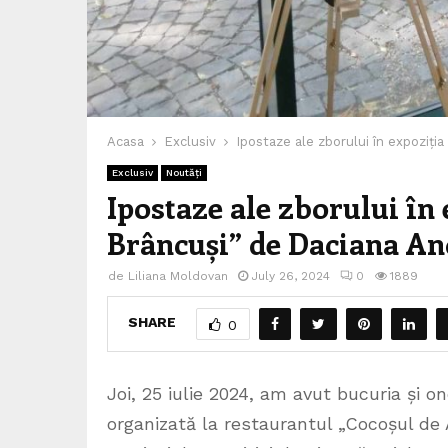
Acasa
Exclusiv
Ipostaze ale zborului în expoziți
Exclusiv
Noutăți
Ipostaze ale zborului în 
Brâncuși” de Daciana A
de
Liliana Moldovan
July 26, 2024
0
1889
SHARE
0
Joi, 25 iulie 2024, am avut bucuria și o
organizată la restaurantul „Cocoșul de 