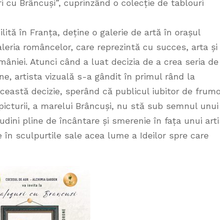
ri cu Brâncuși”, cuprinzând o colecție de tablouri
lită în Franța, deține o galerie de artă în orașul
galeria româncelor, care reprezintă cu succes, arta și
mâniei. Atunci când a luat decizia de a crea seria de
ne, artista vizuală s-a gândit în primul rând la
această decizie, sperând că publicul iubitor de frum
 picturii, a marelui Brâncuși, nu stă sub semnul unui
udini pline de încântare și smerenie în fața unui arti
 în sculpurtile sale acea lume a Ideilor spre care