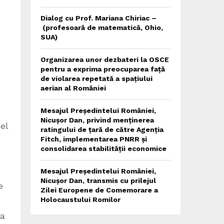
Dialog cu Prof. Mariana Chiriac –
(profesoară de matematică, Ohio,
SUA)
Organizarea unor dezbateri la OSCE
pentru a exprima preocuparea față
de violarea repetată a spațiului
aerian al României
Mesajul Președintelui României,
Nicușor Dan, privind menținerea
el
ratingului de țară de către Agenția
Fitch, implementarea PNRR și
consolidarea stabilității economice
Mesajul Președintelui României,
Nicușor Dan, transmis cu prilejul
e
Zilei Europene de Comemorare a
Holocaustului Romilor
ua