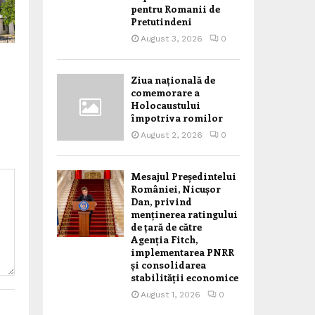
pentru Romanii de
Pretutindeni
August 3, 2026
0
Ziua națională de
comemorare a
Holocaustului
împotriva romilor
August 2, 2026
0
Mesajul Președintelui
României, Nicușor
Dan, privind
menținerea ratingului
de țară de către
Agenția Fitch,
implementarea PNRR
și consolidarea
stabilității economice
August 1, 2026
0