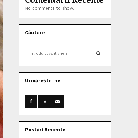
No comments to show.
Căutare
S
e
a
S
r
c
E
Urmărește-ne
h
f
A
o
r
R
:
C
H
Postări Recente