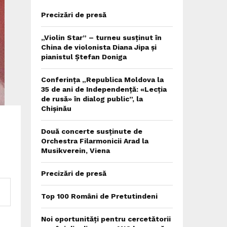
Precizări de presă
„Violin Star” – turneu susținut în
China de violonista Diana Jipa și
pianistul Ștefan Doniga
Conferința „Republica Moldova la
35 de ani de Independență: «Lecția
de rusă» în dialog public”, la
Chișinău
Două concerte susținute de
Orchestra Filarmonicii Arad la
Musikverein, Viena
Precizări de presă
Top 100 Români de Pretutindeni
Noi oportunități pentru cercetătorii