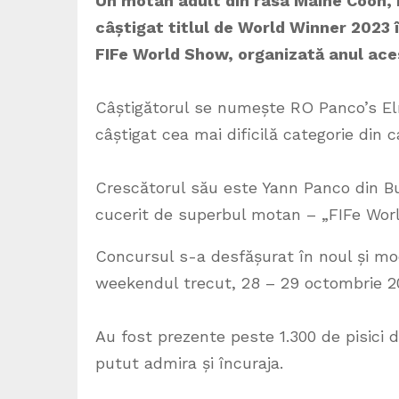
Un motan adult din rasa Maine Coon, î
câștigat titlul de World Winner 2023 
FIFe World Show, organizată anul ace
Câștigătorul se numește RO Panco’s El
câștigat cea mai dificilă categorie din 
Crescătorul său este Yann Panco din Bu
cucerit de superbul motan – „FIFe Worl
Concursul s-a desfășurat în noul și mo
weekendul trecut, 28 – 29 octombrie 2
Au fost prezente peste 1.300 de pisici d
putut admira și încuraja.