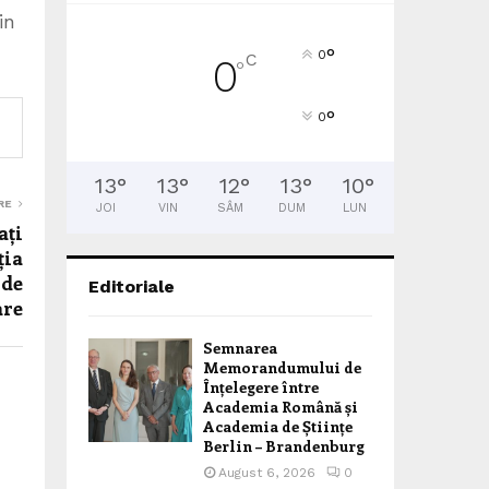
in
°
0
C
0
°
°
0
13
°
13
°
12
°
13
°
10
°
RE
JOI
VIN
SÂM
DUM
LUN
ați
ția
 de
Editoriale
are
Semnarea
Memorandumului de
Înțelegere între
Academia Română și
Academia de Științe
Berlin – Brandenburg
August 6, 2026
0