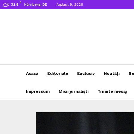
C
Nürnberg, DE
August 9, 2026
32.9
Acasă
Editoriale
Exclusiv
Noutăți
Se
Impressum
Micii jurnaliști
Trimite mesaj