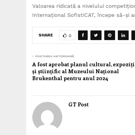
Valoarea ridicată a nivelului competiți
Internațional SofistiCAT, începe să-și a
SHARE
0
POSTAREA ANTERIOARĂ
A fost aprobat planul cultural, expoziț
și științific al Muzeului Național
Brukenthal pentru anul 2024
GT Post