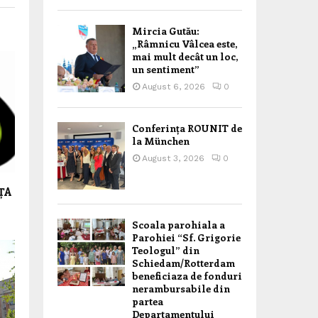
Mircia Gutău:
„Râmnicu Vâlcea este,
mai mult decât un loc,
un sentiment”
August 6, 2026
0
Conferința ROUNIT de
la München
August 3, 2026
0
ȚA
Scoala parohiala a
Parohiei “Sf. Grigorie
Teologul” din
Schiedam/Rotterdam
beneficiaza de fonduri
nerambursabile din
partea
Departamentului