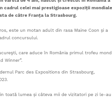
n vârstă de 4 ani, născut și crescut în România a
în cadrul celei mai prestigioase expoziții mondial
sta de către Franța la Strasbourg.
ros, este un motan adult din rasa Maine Coon și a
cadrul concursului.
cureşti, care aduce în România primul trofeu mond
d Winner”.
dernul Parc des Expositions din Strasbourg,
023.
in toată lumea și câteva mii de vizitatori pe zi le-au