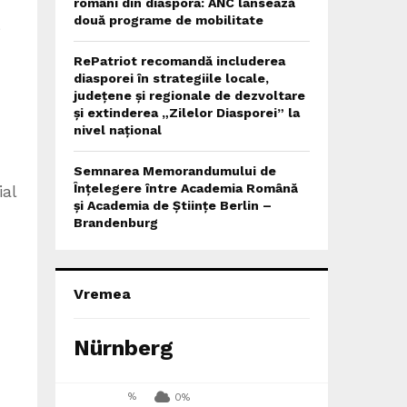
români din diaspora: ANC lansează
două programe de mobilitate
e
RePatriot recomandă includerea
diasporei în strategiile locale,
județene și regionale de dezvoltare
și extinderea „Zilelor Diasporei” la
nivel național
Semnarea Memorandumului de
Înțelegere între Academia Română
ial
și Academia de Științe Berlin –
Brandenburg
Vremea
Nürnberg
%
0%