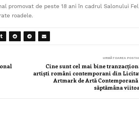
onal promovat de peste 18 ani în cadrul Salonului Fel
rate roadele.
URMĂTOAREA POSTA
ional
Cine sunt cel mai bine tranzacțion
artiști români contemporani din Licita
Artmark de Artă Contemporană
săptămâna viito