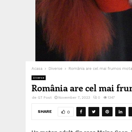
Acasa
Diverse
România are cel mai frumos mota
Diverse
România are cel mai fru
de
GT Post
November 7, 2023
0
1347
SHARE
0