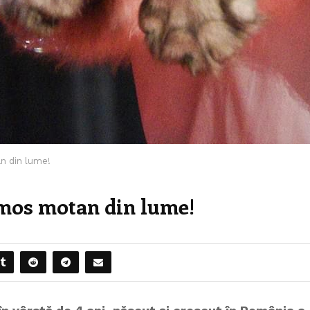
n din lume!
mos motan din lume!