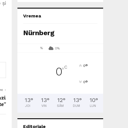
 și
Vremea
Nürnberg
%
0%
°
0
C
0
°
°
0
RE
nzi
13
°
13
°
12
°
13
°
10
°
te”
JOI
VIN
SÂM
DUM
LUN
Editoriale