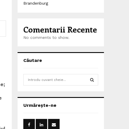
Brandenburg
Comentarii Recente
No comments to show.
Căutare
S
e
te;
a
S
r
e
c
E
Urmărește-ne
h
f
A
o
r
R
jul