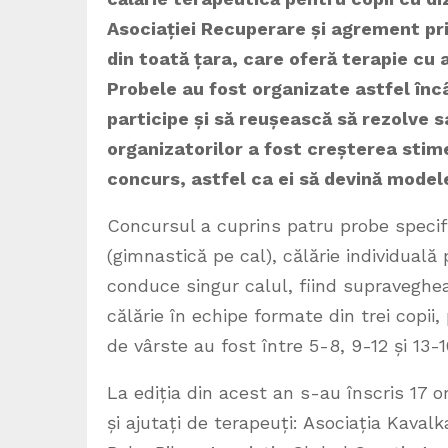
Asociației
Recuperare și agrement pri
din toată țara, care oferă terapie cu aj
Probele au fost organizate astfel încâ
participe și să reușească să rezolve s
organizatorilor a fost creșterea stime
concurs, astfel ca ei să devină model
Concursul a cuprins patru probe specifice
(gimnastică pe cal), călărie individual
conduce singur calul, fiind supraveghe
călărie în echipe formate din trei copii
de vârste au fost între 5-8, 9-12 și 13-1
La ediția din acest an s-au înscris 17 or
și ajutați de terapeuți: Asociația Kaval