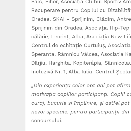
Balc, Bihor, Asociația Clubul Sportiv A
Recuperare pentru Copilul cu Dizabilităț
Oradea, SKAI – Sprijinim, Clădim, Ant
Sprijinim din Oradea, Asociația Hip-Tep
călărie, Leorinț, Alba, Asociația New L
Centrul de echitație Curtuiuș, Asociatia 
Speranta, Râmnicu Vâlcea, Asociatia Ka
Dârjiu, Harghita, Kopiterápia, Sânnicol
Incluzivă Nr. 1, Alba Iulia, Centrul Școla
„Din experiența celor opt ani pot afirm
motivația copiilor participanți. Copiii 
curaj, bucurie și împlinire, și astfel p
nevoi speciale, pentru participanții din
concursului.