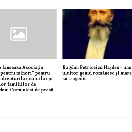
se lansează Asociația
Bogdan Petriceicu Haşdeu – unu
e pentru minori” pentru
uluitor geniu românesc şi mare
 drepturilor copiilor și
sa tragedie
lor familiilor de
deni Comunicat de presă