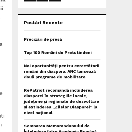
:
ii
C
.
H
Postări Recente
Precizări de presă
a
Top 100 Români de Pretutindeni
Noi oportunități pentru cercetătorii
români din diaspora: ANC lansează
două programe de mobilitate
RePatriot recomandă includerea
le
diasporei în strategiile locale,
județene și regionale de dezvoltare
și extinderea „Zilelor Diasporei” la
nivel național
ți
n
Semnarea Memorandumului de
Înțelegere între Academia Română