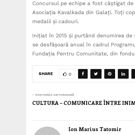
Concursul pe echipe a fost câștigat de
Asociația Kavalkada din Galați. Toți co
medalii și cadouri.
Inițiat în 2015 și purtând denumirea d
se desfășoară anual în cadrul Programu
Fundația Pentru Comunitate, din fondu
SHARE
0
POSTAREA ANTERIOARĂ
CULTURA – COMUNICARE ÎNTRE INIM
Ion Marius Tatomir