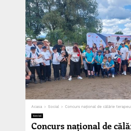
Acasa
Social
Concurs național de călărie terapeuti
Social
Concurs național de călă