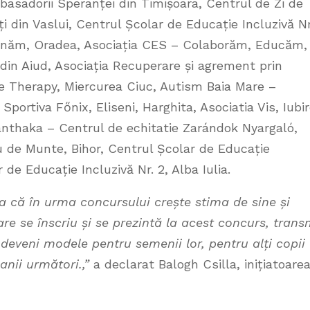
mbasadorii Speranței din Timișoara, Centrul de Zi de
i din Vaslui, Centrul Școlar de Educație Incluzivă Nr
renăm, Oradea, Asociația CES – Colaborăm, Educăm,
 din Aiud, Asociația Recuperare și agrement prin
ife Therapy, Miercurea Ciuc, Autism Baia Mare –
Sportiva Főnix, Eliseni, Harghita, Asociatia Vis, Iubir
nthaka – Centrul de echitatie Zarándok Nyargaló,
au de Munte, Bihor, Centrul Școlar de Educație
r de Educație Incluzivă Nr. 2, Alba Iulia.
a că în urma concursului crește stima de sine și
care se înscriu și se prezintă la acest concurs, trans
ot deveni modele pentru semenii lor, pentru alți copii
 anii următori.,”
a declarat Balogh Csilla, inițiatoare