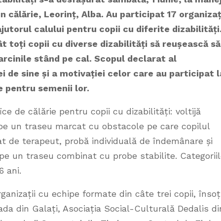
n călărie,
Leorinț, Alba. Au participat 17 organizaț
utorul calului pentru copii cu diferite dizabilități
t toți copii cu diverse dizabilități să reușească să
arcinile stând pe cal.
Scopul declarat al
i de sine și a motivației celor care au participat l
e pentru semenii lor.
 de călărie pentru copii cu dizabilități: voltijă
ă pe un traseu marcat cu obstacole pe care copilul
at de terapeut, probă individuală de îndemânare și
, pe un traseu combinat cu probe stabilite. Categorii
6 ani.
ganizații cu echipe formate din câte trei copii, însoți
kada din Galați, Asociația Social-Culturală Dedalis di