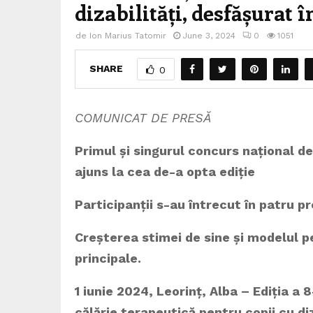
dizabilități, desfășurat î
de
Ion Marius Tatomir
June 3, 2024
0
1051
SHARE
0
COMUNICAT DE PRESĂ
Primul și singurul concurs național de 
ajuns la cea de-a opta ediție
Participanții s-au întrecut în patru pr
Creșterea stimei de sine și modelul pen
principale.
1 iunie 2024, Leorinț, Alba –
Ediția a 8
călărie terapeutică pentru copii cu di