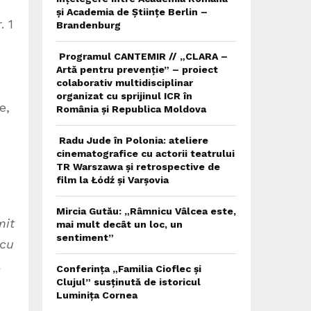
și Academia de Științe Berlin –
. 1
Brandenburg
Programul CANTEMIR // „CLARA –
Artă pentru prevenție” – proiect
colaborativ multidisciplinar
organizat cu sprijinul ICR în
e,
România și Republica Moldova
Radu Jude în Polonia: ateliere
cinematografice cu actorii teatrului
TR Warszawa și retrospective de
film la Łódź și Varșovia
Mircia Gutău: „Râmnicu Vâlcea este,
mit
mai mult decât un loc, un
sentiment”
 cu
a
Conferința „Familia Cioflec și
Clujul” susținută de istoricul
Luminița Cornea