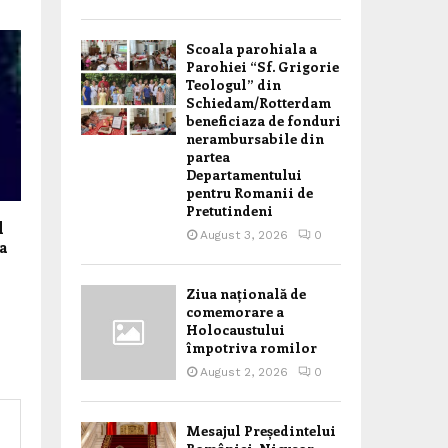
Scoala parohiala a
Parohiei “Sf. Grigorie
Teologul” din
Schiedam/Rotterdam
beneficiaza de fonduri
nerambursabile din
partea
Departamentului
pentru Romanii de
Pretutindeni
l
August 3, 2026
0
a
Ziua națională de
comemorare a
Holocaustului
împotriva romilor
August 2, 2026
0
Mesajul Președintelui