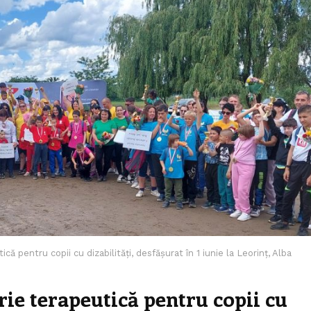
că pentru copii cu dizabilități, desfășurat în 1 iunie la Leorinț, Alba
rie terapeutică pentru copii cu