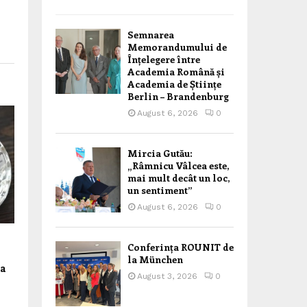
Semnarea
Memorandumului de
Înțelegere între
Academia Română și
Academia de Științe
Berlin – Brandenburg
August 6, 2026
0
Mircia Gutău:
„Râmnicu Vâlcea este,
mai mult decât un loc,
un sentiment”
August 6, 2026
0
Conferința ROUNIT de
la München
va
August 3, 2026
0