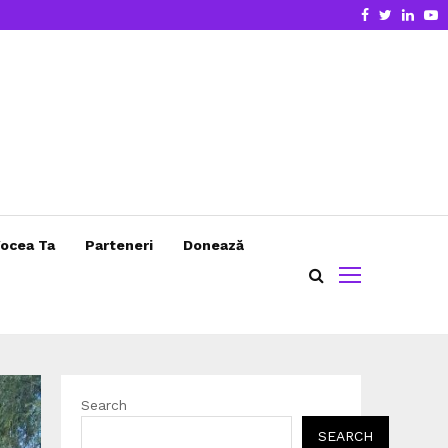
Facebook
Twitter
Linke
Y
ocea Ta
Parteneri
Donează
Search
SEARCH