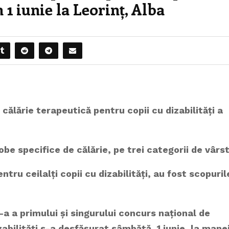
n 1 iunie la Leorinț, Alba
călărie terapeutică pentru copii cu dizabilități a
obe specifice de călărie, pe trei categorii de vârs
tru ceilalți copii cu dizabilități, au fost scopuril
-a a p
rimului și singurului concurs național de
zabilități s-a desfășurat sâmbătă, 1 iunie, la mane