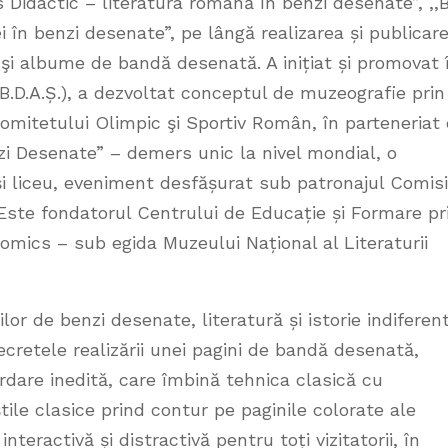
cs Didactic – literatura română în benzi desenate”, ,,
 în benzi desenate”, pe lângă realizarea și publicar
şi albume de bandă desenată. A inițiat și promovat 
.D.A.Ș.), a dezvoltat conceptul de muzeografie prin
omitetului Olimpic şi Sportiv Român, în parteneriat
i Desenate” – demers unic la nivel mondial, o
și liceu, eveniment desfășurat sub patronajul Comisi
ste fondatorul Centrului de Educație și Formare pr
mics – sub egida Muzeului Național al Literaturii
lor de benzi desenate, literatură și istorie indiferen
ecretele realizării unei pagini de bandă desenată,
dare inedită, care îmbină tehnica clasică cu
știle clasice prind contur pe paginile colorate ale
teractivă și distractivă pentru toți vizitatorii, în