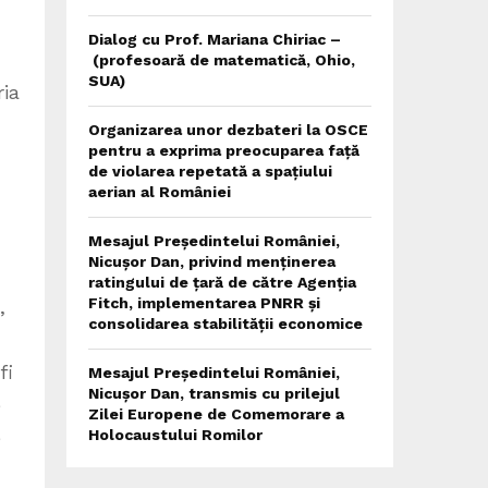
Dialog cu Prof. Mariana Chiriac –
(profesoară de matematică, Ohio,
SUA)
ria
Organizarea unor dezbateri la OSCE
pentru a exprima preocuparea față
de violarea repetată a spațiului
aerian al României
Mesajul Președintelui României,
Nicușor Dan, privind menținerea
ratingului de țară de către Agenția
Fitch, implementarea PNRR și
,
consolidarea stabilității economice
fi
Mesajul Președintelui României,
Nicușor Dan, transmis cu prilejul
e
Zilei Europene de Comemorare a
e
Holocaustului Romilor