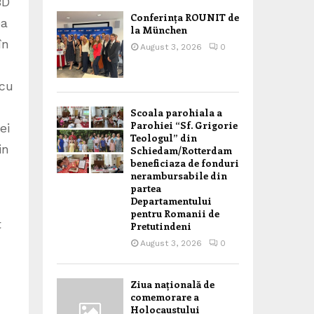
BD
Conferința ROUNIT de
ea
la München
în
August 3, 2026
0
 cu
Scoala parohiala a
Parohiei “Sf. Grigorie
ei
Teologul” din
in
Schiedam/Rotterdam
beneficiaza de fonduri
nerambursabile din
partea
Departamentului
pentru Romanii de
t
Pretutindeni
August 3, 2026
0
Ziua națională de
comemorare a
Holocaustului