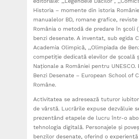
editoriale: ,,Legendele Dacilor”, ,,Comi
Historia – momente din istoria României
manualelor BD, romane grafice, reviste 
România o metodă de predare în şcoli (B
benzi desenate. A inventat, sub egida C
Academia Olimpică, ,,Olimpiada de Benz
competiție dedicată elevilor de școală 
Naționale a României pentru UNESCO. E
Benzi Desenate – European School of Co
Române.
Activitatea se adresează tuturor iubitori
de vârstă. Lucrările expuse dezvăluie s
prezentând etapele de lucru într-o abor
tehnologia digitală. Personajele și pove
benzilor desenate, oferind o experiență in