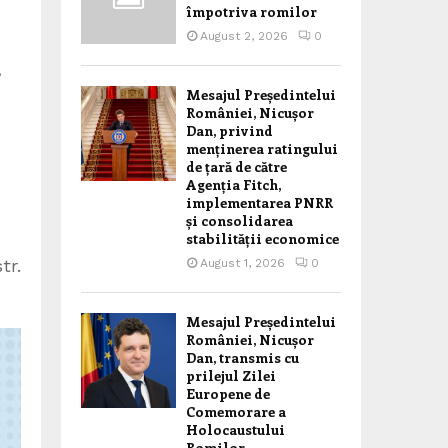
împotriva romilor
August 2, 2026
0
,
Mesajul Președintelui
României, Nicușor
Dan, privind
menținerea ratingului
de țară de către
Agenția Fitch,
implementarea PNRR
și consolidarea
stabilității economice
tr.
August 1, 2026
0
Mesajul Președintelui
României, Nicușor
Dan, transmis cu
prilejul Zilei
Europene de
Comemorare a
Holocaustului
Romilor