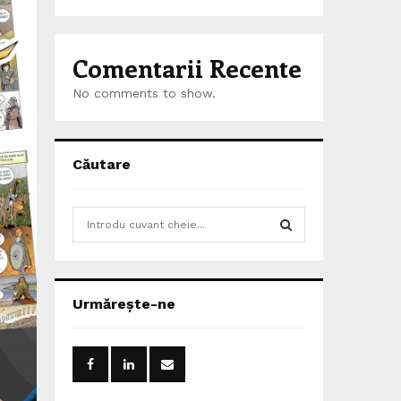
Comentarii Recente
No comments to show.
Căutare
S
e
a
S
r
c
E
Urmărește-ne
h
f
A
o
r
R
: