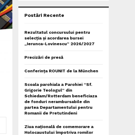
C
H
Postări Recente
Rezultatul concursului pentru
selecția și acordarea bursei
„Ierunca-Lovinescu” 2026/2027
Precizări de presă
Conferința ROUNIT de la München
Scoala parohiala a Parohiei “Sf.
Grigorie Teologul” din
Schiedam/Rotterdam beneficiaza
de fonduri nerambursabile din
partea Departamentului pentru
Romanii de Pretutindeni
Ziua națională de comemorare a
Holocaustului împotriva romilor