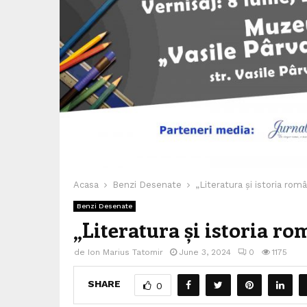
Acasa
Benzi Desenate
„Literatura și istoria rom
Benzi Desenate
„Literatura și istoria ro
de
Ion Marius Tatomir
June 3, 2024
0
1175
SHARE
0