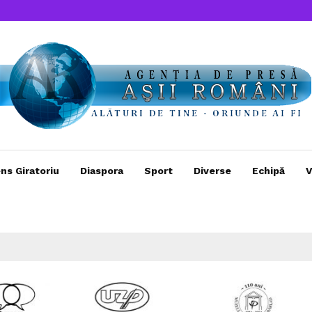
ns Giratoriu
Diaspora
Sport
Diverse
Echipă
V