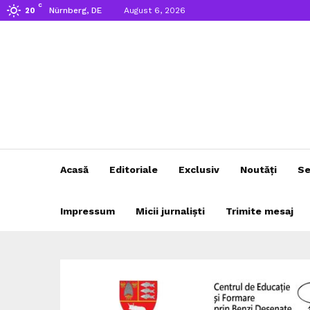
C
Nürnberg, DE
August 6, 2026
20
Acasă
Editoriale
Exclusiv
Noutăți
Se
Impressum
Micii jurnaliști
Trimite mesaj