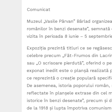
Comunicat
Muzeul „Vasile Pârvan” Bârlad organizeaz
românilor în benzi desenate”, semnată d
vizita în perioada 8 iunie – 5 septembri
Expoziția prezintă titluri ce se regăse
celebre precum „Făt-Frumos din Lacrimă”
sau „O scrisoare pierdută”, oferind o pe
exponat inedit este o planșă realizată 
ce reprezintă o creație populară specif
De asemenea, istoria poporului român, m
reflectate în planșele extrase din cel 
istorice în benzi desenate”, precum și 
de la 1918 și lupta împotriva comunismu