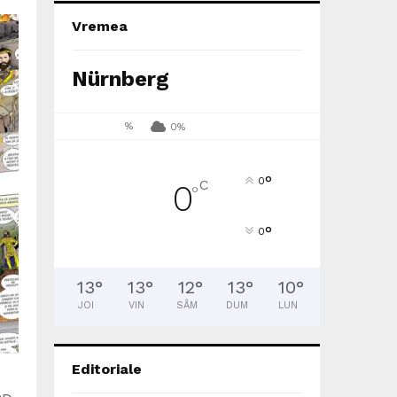
Vremea
Nürnberg
%
0%
°
0
C
0
°
°
0
13
°
13
°
12
°
13
°
10
°
JOI
VIN
SÂM
DUM
LUN
Editoriale