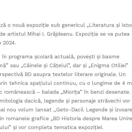
ă o nouă expoziție sub genericul „Literatura și isto
e artistul Mihai I. Grăjdeanu. Expoziția se va putea
e 2024.
sc în programa școlară actuală, povești și basme
 sau „Câinele și Cățelul”, dar și „Enigma Otiliei”
rspectivă BD asupra textelor literare originale. Un
prin tehnica spațiului continuu, cu o lungime de 4 m
ic românească – balada „Miorița” în benzi desenate.
itologia dacică, legende și personaje străvechi vor 
mai nou volum lansat ,,Geto-Dacii. Legende și izvoar
din romanele grafice „BD Historia despre Marea Unir
lui” și vor completa tematica expoziției.