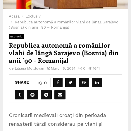
Acasa
Exclusiv
Republica autonomă a românilor vlahi de lângă Sarajevo
(Bosnia) din anii `90 – Romanija!
Exclusiv
Republica autonomă a românilor
vlahi de lângă Sarajevo (Bosnia) din
anii `90 – Romanija!
de
Liliana Moldovan
March 6, 2024
0
1641
SHARE
0
Cronicarii medievali croați din perioada
renașterii târzii considerau pe vlahi și