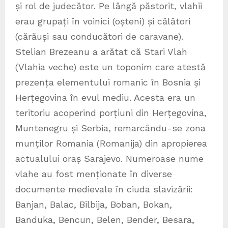
și rol de judecător. Pe lângă păstorit, vlahii
erau grupați în voinici (oșteni) și călători
(cărăuși sau conducători de caravane).
Stelian Brezeanu a arătat că Stari Vlah
(Vlahia veche) este un toponim care atestă
prezența elementului romanic în Bosnia și
Herțegovina în evul mediu. Acesta era un
teritoriu acoperind porțiuni din Herțegovina,
Muntenegru și Serbia, remarcându-se zona
munților Romania (Romanija) din apropierea
actualului oraș Sarajevo. Numeroase nume
vlahe au fost menționate în diverse
documente medievale în ciuda slavizării:
Banjan, Balac, Bilbija, Boban, Bokan,
Banduka, Bencun, Belen, Bender, Besara,