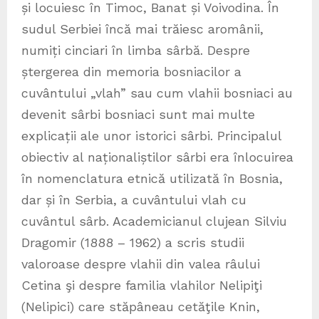
și locuiesc în Timoc, Banat și Voivodina. În
sudul Serbiei încă mai trăiesc aromânii,
numiți cinciari în limba sârbă. Despre
ștergerea din memoria bosniacilor a
cuvântului „vlah” sau cum vlahii bosniaci au
devenit sârbi bosniaci sunt mai multe
explicații ale unor istorici sârbi. Principalul
obiectiv al naționaliștilor sârbi era înlocuirea
în nomenclatura etnică utilizată în Bosnia,
dar și în Serbia, a cuvântului vlah cu
cuvântul sârb. Academicianul clujean Silviu
Dragomir (1888 – 1962) a scris studii
valoroase despre vlahii din valea râului
Cetina şi despre familia vlahilor Nelipiţi
(Nelipici) care stăpâneau cetăţile Knin,