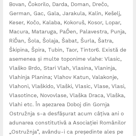
Bovan, Čokorilo, Darda, Doman, Drečo,
German, Gac, Gala, Jarakula, Kalin, Kešelj,
Keser, Kočo, Kalaba, Kokoruš, Kosor, Lopar,
Macura, Mataruga, PaĎen, Palavestra, Punja,
RiĎan, Šola, Šolaja, Šabat, Šurla, Šatra,
Škipina, Špira, Tubin, Taor, Tintor6. Există de
asemenea și multe toponime vlahe: Vlasic,
Vlaško Brdo, Stari Vlah, Vlasina, Vlaninja,
Vlahinja Planina; Vlahov Katun, Valakonje,
Vlahoni, Vlaškido, Vlaški, Vlasic, Vlase, Vlasi,
Vlasotince, Novovlase, Vlaška Draca, Vlaška,
Vlahi etc. În așezarea Doboj din Gornja
Ostružnja s-a desfășurat acum câțiva ani o
adunarea constitutivă a Asociației Românilor
„Ostružnja”, avându-i ca președinte ales pe