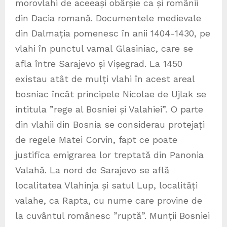
morovlahi de aceeași obârșie ca și românii
din Dacia romană. Documentele medievale
din Dalmația pomenesc în anii 1404-1430, pe
vlahi în punctul vamal Glasiniac, care se
afla între Sarajevo și Vișegrad. La 1450
existau atât de mulți vlahi în acest areal
bosniac încât principele Nicolae de Ujlak se
intitula ”rege al Bosniei și Valahiei”. O parte
din vlahii din Bosnia se considerau protejați
de regele Matei Corvin, fapt ce poate
justifica emigrarea lor treptată din Panonia
Valahă. La nord de Sarajevo se află
localitatea Vlahinja și satul Lup, localități
valahe, ca Rapta, cu nume care provine de
la cuvântul românesc ”ruptă”. Munții Bosniei