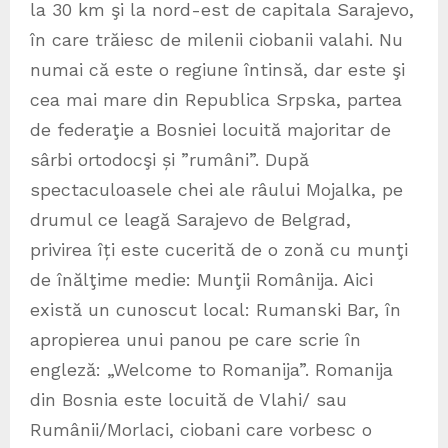
la 30 km şi la nord-est de capitala Sarajevo,
în care trăiesc de milenii ciobanii valahi. Nu
numai că este o regiune întinsă, dar este şi
cea mai mare din Republica Srpska, partea
de federaţie a Bosniei locuită majoritar de
sârbi ortodocşi și ”rumâni”. După
spectaculoasele chei ale râului Mojalka, pe
drumul ce leagă Sarajevo de Belgrad,
privirea îți este cucerită de o zonă cu munţi
de înălţime medie: Munţii Românija. Aici
există un cunoscut local: Rumanski Bar, în
apropierea unui panou pe care scrie în
engleză: „Welcome to Romanija”. Romanija
din Bosnia este locuită de Vlahi/ sau
Rumânii/Morlaci, ciobani care vorbesc o