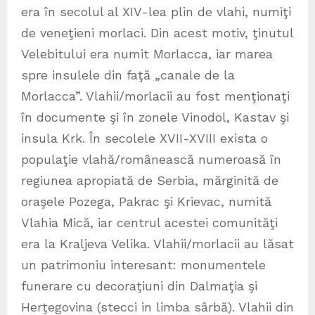
era în secolul al XIV-lea plin de vlahi, numiţi
de veneţieni morlaci. Din acest motiv, ţinutul
Velebitului era numit Morlacca, iar marea
spre insulele din faţă „canale de la
Morlacca”. Vlahii/morlacii au fost menţionaţi
în documente şi în zonele Vinodol, Kastav şi
insula Krk. În secolele XVII-XVIII exista o
populaţie vlahă/românească numeroasă în
regiunea apropiată de Serbia, mărginită de
oraşele Pozega, Pakrac şi Krievac, numită
Vlahia Mică, iar centrul acestei comunităţi
era la Kraljeva Velika. Vlahii/morlacii au lăsat
un patrimoniu interesant: monumentele
funerare cu decoraţiuni din Dalmaţia şi
Herţegovina (stecci in limba sârbă). Vlahii din