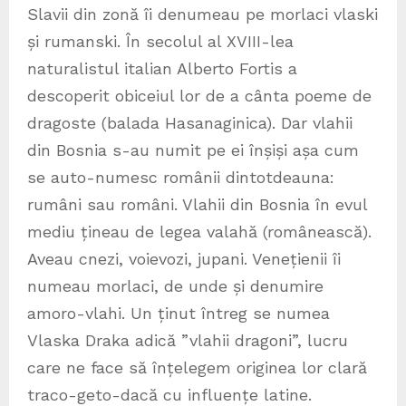
Slavii din zonă îi denumeau pe morlaci vlaski
și rumanski. În secolul al XVIII-lea
naturalistul italian Alberto Fortis a
descoperit obiceiul lor de a cânta poeme de
dragoste (balada Hasanaginica). Dar vlahii
din Bosnia s-au numit pe ei înșiși așa cum
se auto-numesc românii dintotdeauna:
rumâni sau români. Vlahii din Bosnia în evul
mediu țineau de legea valahă (românească).
Aveau cnezi, voievozi, jupani. Venețienii îi
numeau morlaci, de unde și denumire
amoro-vlahi. Un ținut întreg se numea
Vlaska Draka adică ”vlahii dragoni”, lucru
care ne face să înțelegem originea lor clară
traco-geto-dacă cu influențe latine.