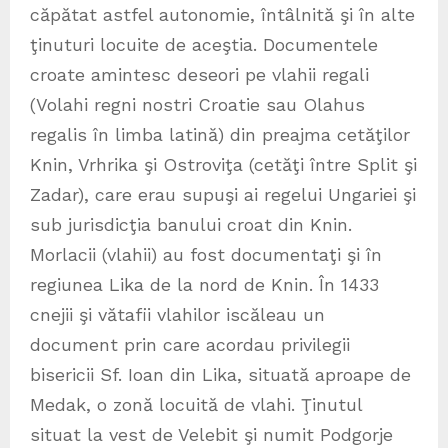
căpătat astfel autonomie, întâlnită şi în alte
ţinuturi locuite de aceştia. Documentele
croate amintesc deseori pe vlahii regali
(Volahi regni nostri Croatie sau Olahus
regalis în limba latină) din preajma cetăţilor
Knin, Vrhrika şi Ostroviţa (cetăţi între Split şi
Zadar), care erau supuşi ai regelui Ungariei şi
sub jurisdicţia banului croat din Knin.
Morlacii (vlahii) au fost documentaţi şi în
regiunea Lika de la nord de Knin. În 1433
cnejii şi vătafii vlahilor iscăleau un
document prin care acordau privilegii
bisericii Sf. Ioan din Lika, situată aproape de
Medak, o zonă locuită de vlahi. Ţinutul
situat la vest de Velebit şi numit Podgorje