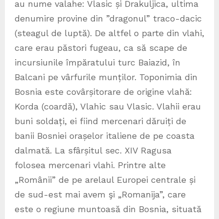
au nume valahe: Vlasic și Drakuljica, ultima
denumire provine din ”dragonul” traco-dacic
(steagul de luptă). De altfel o parte din vlahi,
care erau păstori fugeau, ca să scape de
incursiunile împăratului turc Baiazid, în
Balcani pe vârfurile munților. Toponimia din
Bosnia este covârșitorare de origine vlahă:
Korda (coardă), Vlahic sau Vlasic. Vlahii erau
buni soldați, ei fiind mercenari dăruiți de
banii Bosniei orașelor italiene de pe coasta
dalmată. La sfârșitul sec. XIV Ragusa
folosea mercenari vlahi. Printre alte
„Românii” de pe arelaul Europei centrale și
de sud-est mai avem şi „Romanija”, care
este o regiune muntoasă din Bosnia, situată