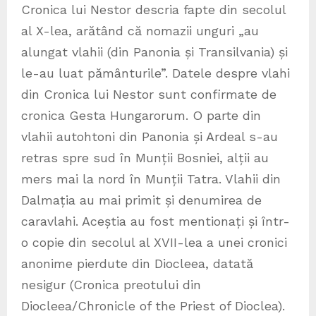
Cronica lui Nestor descria fapte din secolul
al X-lea, arătând că nomazii unguri „au
alungat vlahii (din Panonia și Transilvania) și
le-au luat pământurile”. Datele despre vlahi
din Cronica lui Nestor sunt confirmate de
cronica Gesta Hungarorum. O parte din
vlahii autohtoni din Panonia și Ardeal s-au
retras spre sud în Munții Bosniei, alții au
mers mai la nord în Munții Tatra. Vlahii din
Dalmația au mai primit și denumirea de
caravlahi. Aceștia au fost mentionați și într-
o copie din secolul al XVII-lea a unei cronici
anonime pierdute din Diocleea, datată
nesigur (Cronica preotului din
Diocleea/Chronicle of the Priest of Dioclea).