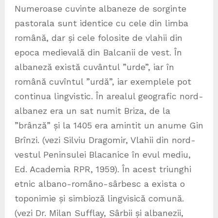
Numeroase cuvinte albaneze de sorginte
pastorala sunt identice cu cele din limba
română, dar și cele folosite de vlahii din
epoca medievală din Balcanii de vest. În
albaneză există cuvântul ”urde”, iar în
română cuvîntul ”urdă”, iar exemplele pot
continua lingvistic. În arealul geografic nord-
albanez era un sat numit Briza, de la
”brânză” și la 1405 era amintit un anume Gin
Brînzi. (vezi Silviu Dragomir, Vlahii din nord-
vestul Peninsulei Blacanice în evul mediu,
Ed. Academia RPR, 1959). În acest triunghi
etnic albano-româno-sârbesc a exista o
toponimie și simbioză lingvisică comună.
(vezi Dr. Milan Sufflay, Sârbii și albanezii,