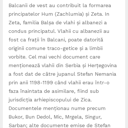
Balcanii de vest au contribuit la formarea
principatelor Hum (Zachlumia) și Zeta. In
Zeta, familia Balșa de vlahi și albanezi a
condus principatul. Vlahii cu albanezii au
fost ca frații în Balcani, poate datorită
originii comune traco-getice și a limbii
vorbite. Cel mai vechi document care
menționează vlahii din Serbia și Herțegovina
a fost dat de către jupanul Stefan Nemania
prin anii 1198-1199 când vlahii erau într-o
faza înaintata de asimilare, fiind sub
jurisdicția arhiepiscopului de Zica.
Documentele menționau nume precum
Bukor, Bun Dedol, Mic, Mrgela, Singur,
Sarban; alte documente emise de Stefan