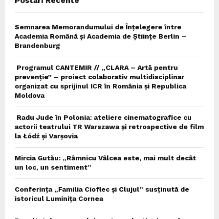
Postări Recente
H
Semnarea Memorandumului de Înțelegere între
Academia Română și Academia de Științe Berlin –
Brandenburg
Programul CANTEMIR // „CLARA – Artă pentru
prevenție” – proiect colaborativ multidisciplinar
organizat cu sprijinul ICR în România și Republica
Moldova
Radu Jude în Polonia: ateliere cinematografice cu
actorii teatrului TR Warszawa și retrospective de film
la Łódź și Varșovia
Mircia Gutău: „Râmnicu Vâlcea este, mai mult decât
un loc, un sentiment”
Conferința „Familia Cioflec și Clujul” susținută de
istoricul Luminița Cornea