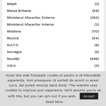
MApN
(2)
Marea Britanie
(49)
Ministerul Afacerilor Externe
(263)
Ministerul Afacerilor Interne
(3)
Moldova
(112)
Muzică
(44)
N.A.T.O.
(8)
Norvegia
(5)
Noutăți
(496)
O.N.U.
(3)
Olimpiade
(1)
Acest site web folosește cookie-uri pentru a vă îmbunătăți
Opinii
(9)
experiența. Vom presupune că sunteți de acord cu acest
lucru, dar puteți renunța dacă doriți. This website uses
Patronatul European al Femeilor de Afaceri
(1)
cookies to improve your experience. We'll assume you're ok
Personalități
(1)
with this, but you can opt-out if you wish.
Accept
Politică
(6)
Read More