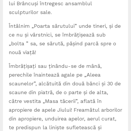
lui Brâncuși întregesc ansamblul
sculpturilor sale.
Întâlnim „Poarta sărutului” unde tineri, și de
ce nu și vârstnici, se îmbrățișează sub
„bolta ” sa, se sărută, pășind parcă spre o
nouă viață!
Îmbrățișați sau ținându-se de mână,
perechile înaintează agale pe „Aleea
scaunelor”, alcătuită din două bănci și 30 de
scaune din piatră, de o parte și de alta,
către vestita „Masa tăcerii”, aflată în
apropiere de apele Jiului! Freamătul arborilor
din apropiere, unduirea apelor, aerul curat,
te predispun la liniște sufletească și