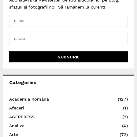
Abonați-vă la Newsletter pentru articole noi pe blog,
sfaturi și fotografii noi. Să rămânem la curent!
Categories
Academia Română
(127)
Afaceri
(1)
AGERPRESS
(2)
Analize
(4)
Arte
(72)