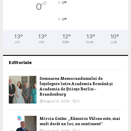
°
C
0
0
°
°
0
13
°
13
°
12
°
13
°
10
°
JOI
VIN
SÂM
DUM
LUN
Editoriale
Semnarea Memorandumului de
Înțelegere între Academia Română și
Academia de Științe Berlin –
Brandenburg
August 6, 2026
0
Mircia Gutău: „Râmnicu Vâlcea este, mai
mult decât un loc, un sentiment”
August 6, 2026
0