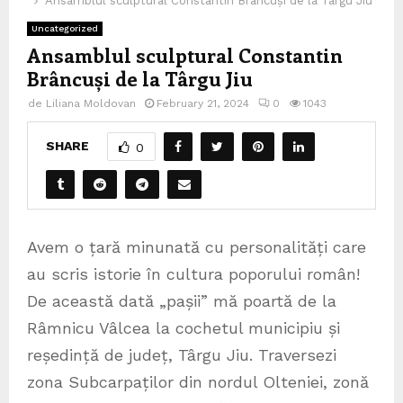
Ansamblul sculptural Constantin Brâncuși de la Târgu Jiu
Uncategorized
Ansamblul sculptural Constantin
Brâncuși de la Târgu Jiu
de
Liliana Moldovan
February 21, 2024
0
1043
SHARE
0
Avem o țară minunată cu personalități care
au scris istorie în cultura poporului român!
De această dată „pașii” mă poartă de la
Râmnicu Vâlcea la cochetul municipiu și
reședință de județ, Târgu Jiu. Traversezi
zona Subcarpaților din nordul Olteniei, zonă