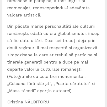
rămăsese în paragină, a fost îngrijit și
reamenajat, redescoperindu-i adevărata
valoare artistică.
Din păcate marile personalități ale culturii
românești, odată cu era globalismului, încep
să fie date uitării. Doar cei trecuți deja prin
două regimuri îi mai respectă și organizează
simpozioane la care ar trebui să participe și
tinerele generații pentru a duce pe mai
departe valorile culturale românești.
(Fotografiile cu cele trei monumente :
„Coloana fără sfârșit”, „Poarta sărutului” și
„Masa tăcerii” aparțin autoarei)
Cristina NĂLBITORU