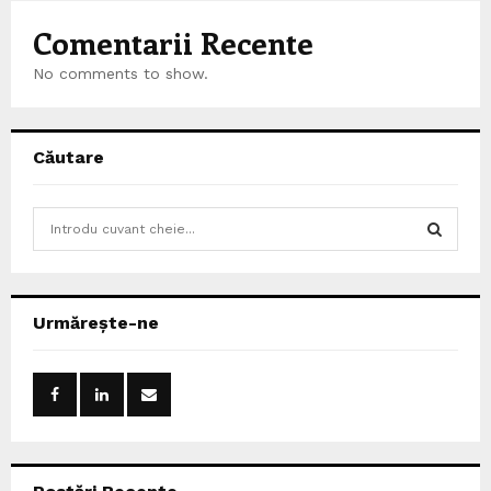
Comentarii Recente
No comments to show.
Căutare
S
e
a
S
r
c
E
Urmărește-ne
h
f
A
o
r
R
:
C