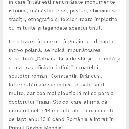
în care întâlnești nenumărate monumente
istorice, mănăstiri, chei, peșteri, obiceiuri și
tradiții, etnografie și folclor, toate împletite
cu miturile și legendele acestui ținut.
La intrarea în orașul Târgu Jiu, pe dreapta,
într-o poiană, se ridică impunătoarea
sculptură „Coloana fără de sfârșit” numită și
cea a „sacrificiului infinit” a marelui
sculptor român, Constantin Brâncuși.
Interpretări ale semnificației sale sunt
multe, dar cea mai plauzibilă mi se pare a
doctorului Traian Stoicoi care afirmă că
numărul celor 16 module ale coloanei este
de fapt anul 1916 când România a intrat în
Primul Război Mondial.