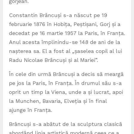
gorjean.
Constantin Brâncuși s-a născut pe 19
februarie 1876 în Hobița, Peștișani, Gorj și a
decedat pe 16 martie 1957 la Paris, în Franța.
Anul acesta împlinindu-se 148 de ani de la
nașterea sa. El a fost al „șaselea copil al lui
Radu Nicolae Brâncuși și al Mariei”.
În cele din urmă Brâncuși a decis să meargă
pe jos la Paris, în Franța. În drumul său s-a
oprit un timp la Viena, unde a și lucrat, apoi
la Munchen, Bavaria, Elveția și în final
ajunge în Franța.
Brâncuși s-a abătut de la sculptura clasică
abordând linia artistică modernă ceea ce a