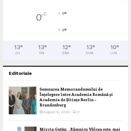
°
C
0
0
°
°
0
13
°
13
°
12
°
13
°
10
°
JOI
VIN
SÂM
DUM
LUN
Editoriale
Semnarea Memorandumului de
Înțelegere între Academia Română și
Academia de Științe Berlin –
Brandenburg
August 6, 2026
0
Mircia Gutău: „Râmnicu Vâlcea este, mai