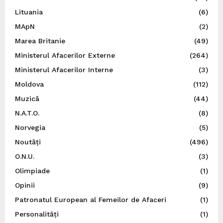
Lituania
(6)
MApN
(2)
Marea Britanie
(49)
Ministerul Afacerilor Externe
(264)
Ministerul Afacerilor Interne
(3)
Moldova
(112)
Muzică
(44)
N.A.T.O.
(8)
Norvegia
(5)
Noutăți
(496)
O.N.U.
(3)
Olimpiade
(1)
Opinii
(9)
Patronatul European al Femeilor de Afaceri
(1)
Personalități
(1)