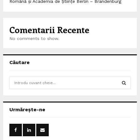
Română și Academia de Științe Berlin – Brandenburg
Comentarii Recente
No comments to show.
Căutare
S
e
a
S
r
c
E
Urmărește-ne
h
f
A
o
r
R
: