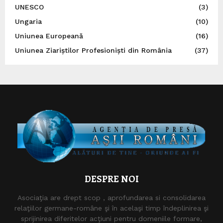
UNESCO
(3)
Ungaria
(10)
Uniunea Europeană
(16)
Uniunea Ziariștilor Profesioniști din România
(37)
DESPRE NOI
Asociaţia are drept scop , aprofundarea si consolidarea
relaţiilor germane-române şi în acelaşi timp îndeplinirea şi
sprijinirea diferitelor acţiuni pentru domeniile formare,