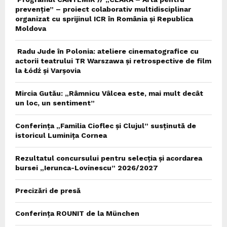
prevenție” – proiect colaborativ multidisciplinar
organizat cu sprijinul ICR în România și Republica
Moldova
Radu Jude în Polonia: ateliere cinematografice cu
actorii teatrului TR Warszawa și retrospective de film
la Łódź și Varșovia
Mircia Gutău: „Râmnicu Vâlcea este, mai mult decât
un loc, un sentiment”
Conferința „Familia Cioflec și Clujul” susținută de
istoricul Luminița Cornea
Rezultatul concursului pentru selecția și acordarea
bursei „Ierunca-Lovinescu” 2026/2027
Precizări de presă
Conferința ROUNIT de la München