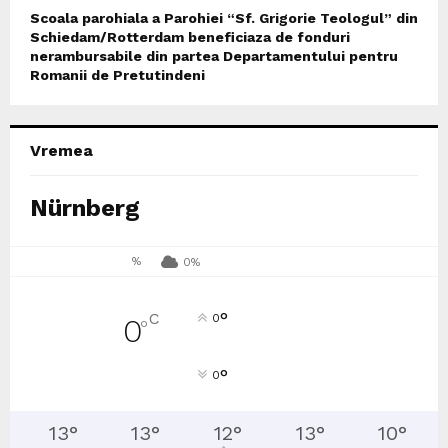
Scoala parohiala a Parohiei “Sf. Grigorie Teologul” din
Schiedam/Rotterdam beneficiaza de fonduri
nerambursabile din partea Departamentului pentru
Romanii de Pretutindeni
Vremea
Nürnberg
%
0%
°
C
0
0
°
°
0
13
°
13
°
12
°
13
°
10
°