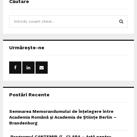
Căutare
S
e
a
S
r
c
E
Urmărește-ne
h
f
A
o
r
R
:
C
Postări Recente
H
Semnarea Memorandumului de Înțelegere între
Academia Română și Academia de Științe Berlin –
Brandenburg
Programul CANTEMIR // „CLARA – Artă pentru