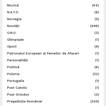
Muzică
(44)
N.A.T.O.
(8)
Norvegia
(5)
Noutăți
(496)
O.N.U.
(3)
Olimpiade
(1)
Opinii
(9)
Patronatul European al Femeilor de Afaceri
(1)
Personalități
(1)
Politică
(6)
Polonia
(22)
Portugalia
(1)
Post Catolic
(1)
Post Ortodox
(3)
Preşedinţia României
(245)