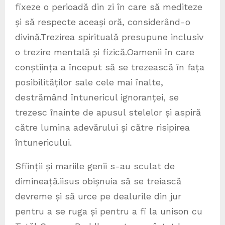
fixeze o perioadă din zi în care să mediteze
și să respecte aceași oră, considerând-o
divină.Trezirea spirituală presupune inclusiv
o trezire mentală și fizică.Oamenii în care
conștiința a început să se trezească în fața
posibilităților sale cele mai înalte,
destrămând întunericul ignoranței, se
trezesc înainte de apusul stelelor și aspiră
către lumina adevărului și către risipirea
întunericului.
Sființii și mariile genii s-au sculat de
dimineață.iisus obișnuia să se treiască
devreme și să urce pe dealurile din jur
pentru a se ruga și pentru a fi la unison cu