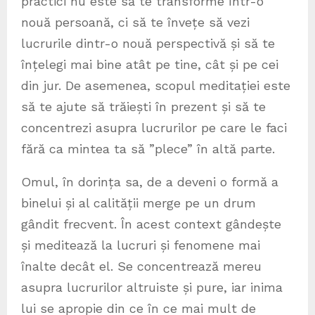
practici nu este să te transforme într-o
nouă persoană, ci să te învețe să vezi
lucrurile dintr-o nouă perspectivă și să te
înțelegi mai bine atât pe tine, cât și pe cei
din jur. De asemenea, scopul meditației este
să te ajute să trăiești în prezent și să te
concentrezi asupra lucrurilor pe care le faci
fără ca mintea ta să ”plece” în altă parte.
Omul, în dorința sa, de a deveni o formă a
binelui și al calității merge pe un drum
gândit frecvent. În acest context gândește
și meditează la lucruri și fenomene mai
înalte decât el. Se concentrează mereu
asupra lucrurilor altruiste și pure, iar inima
lui se apropie din ce în ce mai mult de