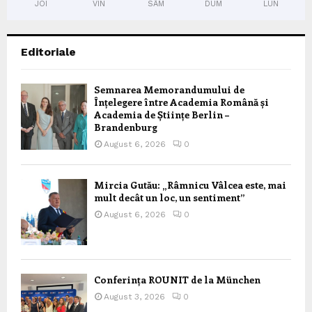
JOI
VIN
SÂM
DUM
LUN
Editoriale
Semnarea Memorandumului de
Înțelegere între Academia Română și
Academia de Științe Berlin –
Brandenburg
August 6, 2026
0
Mircia Gutău: „Râmnicu Vâlcea este, mai
mult decât un loc, un sentiment”
August 6, 2026
0
Conferința ROUNIT de la München
August 3, 2026
0