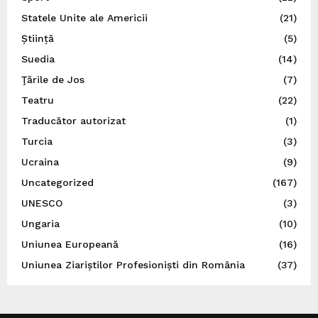
Statele Unite ale Americii
(21)
Știință
(5)
Suedia
(14)
Ţările de Jos
(7)
Teatru
(22)
Traducător autorizat
(1)
Turcia
(3)
Ucraina
(9)
Uncategorized
(167)
UNESCO
(3)
Ungaria
(10)
Uniunea Europeană
(16)
Uniunea Ziariștilor Profesioniști din România
(37)