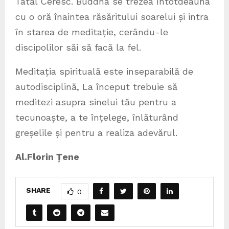
Tatăl Ceresc. Buddha se trezea întotdeauna
cu o oră înaintea răsăritului soarelui și intra
în starea de meditație, cerându-le
discipolilor săi să facă la fel.
Meditația spirituală este inseparabilă de
autodisciplină, La început trebuie să
meditezi asupra sinelui tău pentru a
tecunoaște, a te înțelege, înlăturând
greșelile și pentru a realiza adevărul.
Al.Florin Țene
SHARE
0