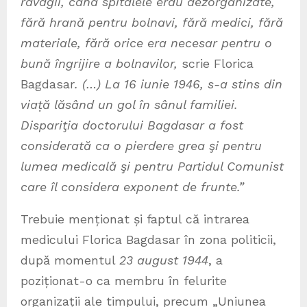
ravagii, când spitalele erau dezorganizate,
fără hrană pentru bolnavi, fără medici, fără
materiale, fără orice era necesar pentru o
bună îngrijire a bolnavilor,
scrie Florica
Bagdasar
. (…) La 16 iunie 1946, s-a stins din
viaṭă lăsând un gol în sânul familiei.
Dispariţia doctorului Bagdasar a fost
considerată ca o pierdere grea şi pentru
lumea medicală şi pentru Partidul Comunist
care îl considera exponent de frunte.”
Trebuie menționat și faptul că intrarea
medicului Florica Bagdasar în zona politicii,
după momentul
23 august 1944
, a
poziționat-o ca membru în felurite
organizații ale timpului, precum „Uniunea