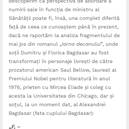
descoperim că perspectiva de abordare a
numirii sale în funcția de ministru al
Sănătății poate fi, însă, una complet diferită
față de ceea ce cunoaștem până în prezent,
dacă ne raportăm la analiza fragmentului de
mai jos din romanul „
Iarna decanului
”, unde
soții Dumitru și Florica Bagdasar au fost
transformați în personaje livrești de către
prozatorul american Saul Bellow, laureat al
Premiului Nobel pentru literatură în anul
1976, prieten cu Mircea Eliade și coleg cu
acesta la Universitatea din Chicago, dar și
soțul, la un moment dat, al Alexandrei
Bagdasar (fata cuplului Bagdasar):
„
F, –