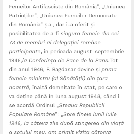
Femeilor Antifasciste din România”, „Uniunea
Patrioților”, „Uniunea Femeilor Democrate
din România” ș.a., dar i-a oferit și
posibilitatea de a fi
singura femeie din cei
73 de membri ai delegației române
participante
,
în perioada august-septembrie
1946,
la Conferința de Pace de la Paris.
Tot
din anul 1946, F. Bagdasar devine și
prima
femeie ministru (al Sănătății) din țara
noastră
, înaltă demnitate în stat, pe care o
va deține până în luna august 1948, când i
se acordă Ordinul „
Steaua Republicii
Populare Române
”: „
Spre finele lunii iulie
1946, la câteva zile după stingerea din viaṭă
a soţului meu, am primit vizita câtorva