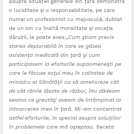
asupra situației generale din țară demonstra
o luciditate și o responsabilitate, pe care
numai un profesionist cu majusculă, dublat
de un om cu înaltă moralitate și vocația
dăruirii, le poate avea:„
Cum ştiam precis
starea deplorabilă în care se găsea
asistenţa medicală din ţară şi cum
participasem la eforturile supaomeneşti pe
care le făcuse soţul meu în calitatea de
ministru al Sănătăţii ca să amelioreze cât
de cât rănile lăsate de război, îmi dădeam
seama ce greutăţi aveam de întâmpinat la
întoarcerea mea în ţară. Mi-am concentrat
astfel eforturile, în special asupra soluţiilor
în problemele care mă aşteptau. Seceta