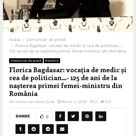
Acasa
Comunicat de presă
Florica Bagdasar: vocația de medic și cea de politician…-
125 de ani de la nașterea primei femei-ministru din România
Comunicat de presă
România
Florica Bagdasar: vocația de medic și
cea de politician…- 125 de ani de la
nașterea primei femei-ministru din
România
de
Ionela van Reez-Zota
March 2, 2026
0
423
SHARE
0