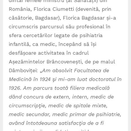
dintâi femeie ministru (al Sănătății) din
România, Florica Ciumetti (devenită, prin
căsătorie, Bagdasar), Florica Bagdasar și-a
circumscris parcursul său profesional în
sfera cercetărilor legate de psihiatria
infantilă, ca medic, începând să își
desfășoare activitatea în cadrul
Așezămintelor Brâncovenești, de pe malul
Dâmboviței: „
Am absolvit Facultatea de
Medicină în 1924 şi mi-am luat doctoratul în
1926. Am parcurs toată filiera medicală
dând concurs de extern, intern, medic de
circumscripţie, medic de spitale mixte,
medic secundar, medic primar de psihiatrie,
având întotdeauna satisfacţia de a fi