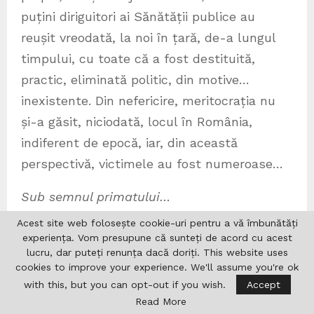
puțini diriguitori ai Sănătății publice au
reușit vreodată, la noi în țară, de-a lungul
timpului, cu toate că a fost destituită,
practic, eliminată politic, din motive…
inexistente. Din nefericire, meritocrația nu
și-a găsit, niciodată, locul în România,
indiferent de epocă, iar, din această
perspectivă, victimele au fost numeroase…
Sub semnul primatului…
Acest site web folosește cookie-uri pentru a vă îmbunătăți
Ca multe alte mari personalități ale patriei
experiența. Vom presupune că sunteți de acord cu acest
noastre și ale lumii, medicul Florica
lucru, dar puteți renunța dacă doriți. This website uses
cookies to improve your experience. We'll assume you're ok
Bagdasar a trăit o viață întreagă, sub
with this, but you can opt-out if you wish.
Accept
semnul primatului. În acest sens, istoria
Read More
neurologiei și a psihiatriei copilului și