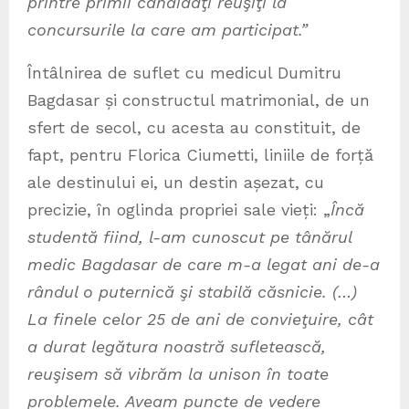
printre primii candidaţi reuşiţi la
concursurile la care am participat.”
Întâlnirea de suflet cu medicul Dumitru
Bagdasar și constructul matrimonial, de un
sfert de secol, cu acesta au constituit, de
fapt, pentru Florica Ciumetti, liniile de forță
ale destinului ei, un destin așezat, cu
precizie, în oglinda propriei sale vieți: „
Încă
studentă fiind, l-am cunoscut pe tânărul
medic Bagdasar de care m-a legat ani de-a
rândul o puternică şi stabilă căsnicie. (…)
La finele celor 25 de ani de convieţuire, cât
a durat legătura noastră sufletească,
reuşisem să vibrăm la unison în toate
problemele. Aveam puncte de vedere