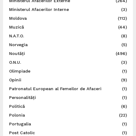
Ministerul Afacerilor Externe
(264)
Ministerul Afacerilor Interne
(3)
Moldova
(112)
Muzică
(44)
N.A.T.O.
(8)
Norvegia
(5)
Noutăți
(496)
O.N.U.
(3)
Olimpiade
(1)
Opinii
(9)
Patronatul European al Femeilor de Afaceri
(1)
Personalități
(1)
Politică
(6)
Polonia
(22)
Portugalia
(1)
Post Catolic
(1)