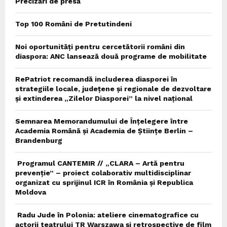
Precizări de presă
Top 100 Români de Pretutindeni
Noi oportunități pentru cercetătorii români din
diaspora: ANC lansează două programe de mobilitate
RePatriot recomandă includerea diasporei în
strategiile locale, județene și regionale de dezvoltare
și extinderea „Zilelor Diasporei” la nivel național
Semnarea Memorandumului de Înțelegere între
Academia Română și Academia de Științe Berlin –
Brandenburg
Programul CANTEMIR // „CLARA – Artă pentru
prevenție” – proiect colaborativ multidisciplinar
organizat cu sprijinul ICR în România și Republica
Moldova
Radu Jude în Polonia: ateliere cinematografice cu
actorii teatrului TR Warszawa și retrospective de film