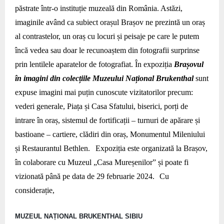
păstrate într-o instituție muzeală din România. Astăzi,
imaginile având ca subiect orașul Brașov ne prezintă un oraș
al contrastelor, un oraș cu locuri și peisaje pe care le putem
încă vedea sau doar le recunoaștem din fotografii surprinse
prin lentilele aparatelor de fotografiat. În expoziția
Brașovul
în imagini din colecțiile Muzeului Național Brukenthal
sunt
expuse imagini mai puțin cunoscute vizitatorilor precum:
vederi generale, Piața și Casa Sfatului, biserici, porți de
intrare în oraș, sistemul de fortificații – turnuri de apărare și
bastioane – cartiere, clădiri din oraș, Monumentul Mileniului
și Restaurantul Bethlen.
Expoziția este organizată la Brașov,
în colaborare cu Muzeul „Casa Mureșenilor” și poate fi
vizionată până pe data de 29 februarie 2024.
Cu
considerație,
MUZEUL NAȚIONAL BRUKENTHAL SIBIU