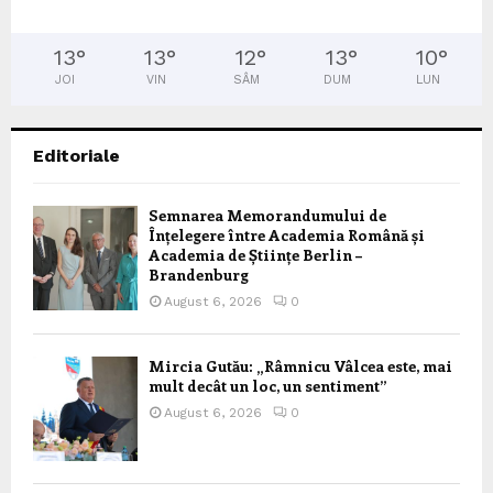
13
°
13
°
12
°
13
°
10
°
JOI
VIN
SÂM
DUM
LUN
Editoriale
Semnarea Memorandumului de
Înțelegere între Academia Română și
Academia de Științe Berlin –
Brandenburg
August 6, 2026
0
Mircia Gutău: „Râmnicu Vâlcea este, mai
mult decât un loc, un sentiment”
August 6, 2026
0