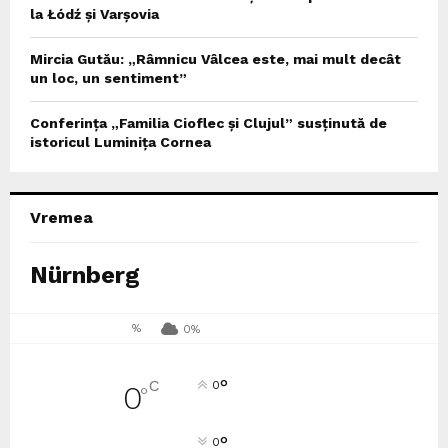
la Łódź și Varșovia
Mircia Gutău: „Râmnicu Vâlcea este, mai mult decât
un loc, un sentiment”
Conferința „Familia Cioflec și Clujul” susținută de
istoricul Luminița Cornea
Vremea
Nürnberg
%
0%
°
C
0
0
°
°
0