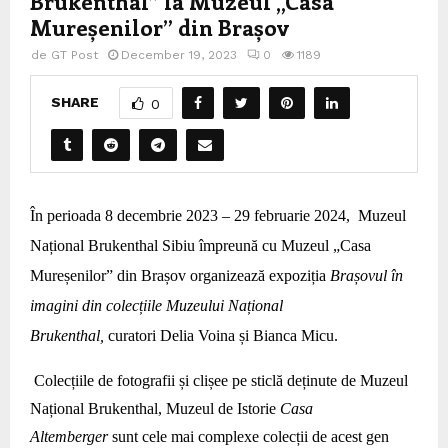
Brukenthal” la Muzeul „Casa
Mureșenilor” din Brașov
de
GT Post
December 19, 2023
0
1189
SHARE
0
În perioada 8 decembrie 2023 – 29 februarie 2024,
Muzeul
Național Brukenthal Sibiu împreună cu Muzeul „Casa
Mureșenilor” din Brașov organizează expoziția
Brașovul în
imagini din colecțiile Muzeului Național
Brukenthal,
curatori
Delia Voina și Bianca Micu.
Colecțiile de fotografii și clișee pe sticlă deținute de Muzeul
Național Brukenthal, Muzeul de Istorie
Casa
Altemberger
sunt cele mai complexe colecții de acest gen