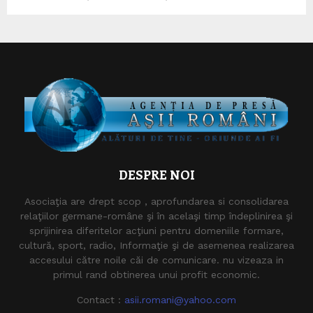
DESPRE NOI
Asociaţia are drept scop , aprofundarea si consolidarea
relaţiilor germane-române şi în acelaşi timp îndeplinirea şi
sprijinirea diferitelor acţiuni pentru domeniile formare,
cultură, sport, radio, Informaţie şi de asemenea realizarea
accesului către noile căi de comunicare. nu vizeaza in
primul rand obtinerea unui profit economic.
Contact :
asii.romani@yahoo.com