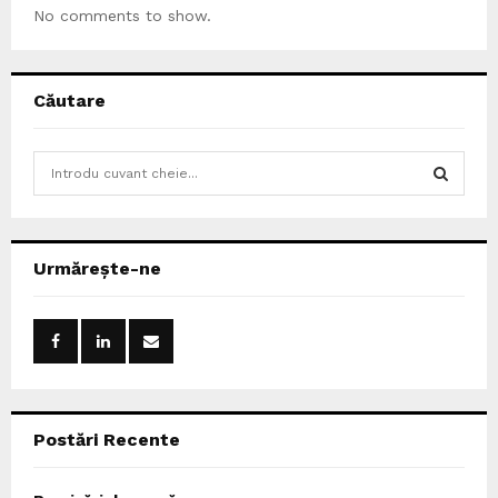
No comments to show.
Căutare
S
e
a
S
r
c
E
Urmărește-ne
h
f
A
o
r
R
:
C
Postări Recente
H