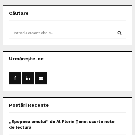
Căutare
S
e
a
S
r
c
E
Urmărește-ne
h
f
A
o
r
R
:
C
Postări Recente
H
„Epopeea omului” de Al Florin Țene: scurte note
de lectură