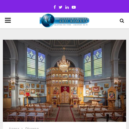
Facebook
Twitter
Linkedin
Youtube
PRIMARY
MENU
Acasa
Diverse