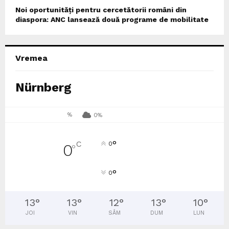
Noi oportunități pentru cercetătorii români din
diaspora: ANC lansează două programe de mobilitate
Vremea
Nürnberg
%
0%
°
C
0
0
°
°
0
13
°
13
°
12
°
13
°
10
°
JOI
VIN
SÂM
DUM
LUN