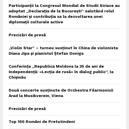
Participanții la Congresul Mondial de Studii Siriace au
adoptat „Declarația de la București” salutând rolul
României și contribuția sa la dezvoltarea unei
diplomații culturale active
Precizări de presă
„Violin Star” – turneu susținut în China de violonista
Diana Jipa și pianistul Ștefan Doniga
Conferința „Republica Moldova la 35 de ani de
Independență: «Lecția de rusă» în dialog public”, la
Chișinău
Două concerte susținute de Orchestra Filarmonicii
Arad la Musikverein, Viena
Precizări de presă
Top 100 Români de Pretutindeni