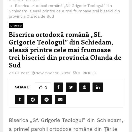
Biserica ortodoxă română „Sf. Grigorie Teologul” din
Schiedam, aleasă printre cele mai frumoase trei biserici din
provincia Olanda de Sud
Diverse
Biserica ortodoxă română „Sf.
Grigorie Teologul” din Schiedam,
aleasă printre cele mai frumoase
trei biserici din provincia Olanda de
Sud
de
GT Post
November 28, 2023
0
1659
SHARE
0
Biserica „Sf. Grigorie Teologul” din Schiedam,
a primei parohii ortodoxe române din Țările