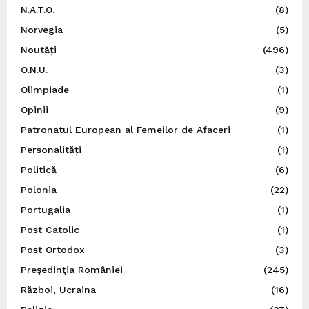
N.A.T.O.
(8)
Norvegia
(5)
Noutăți
(496)
O.N.U.
(3)
Olimpiade
(1)
Opinii
(9)
Patronatul European al Femeilor de Afaceri
(1)
Personalități
(1)
Politică
(6)
Polonia
(22)
Portugalia
(1)
Post Catolic
(1)
Post Ortodox
(3)
Preşedinţia României
(245)
Război, Ucraina
(16)