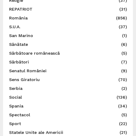
Religie
(37)
REPATRIOT
(31)
România
(856)
S.U.A.
(37)
San Marino
(1)
Sănătate
(6)
Sărbătoare românească
(5)
Sărbători
(7)
Senatul României
(9)
Sens Giratoriu
(70)
Serbia
(2)
Social
(136)
Spania
(34)
Spectacol
(5)
Sport
(22)
Statele Unite ale Americii
(21)