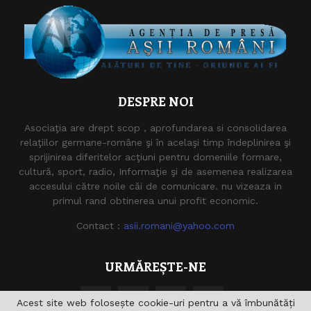
DESPRE NOI
Asociaţia are drept scop , aprofundarea si consolidarea
relaţiilor germane-române şi în acelaşi timp îndeplinirea şi
sprijinirea diferitelor acţiuni pentru domeniile formare,
cultură, sport, radio, Informaţie şi de asemenea realizarea
accesului către noile căi de comunicare. nu vizeaza in
primul rand obtinerea unui profit economic.
Contact :
asii.romani@yahoo.com
URMĂREȘTE-NE
Acest site web folosește cookie-uri pentru a vă îmbunătăți