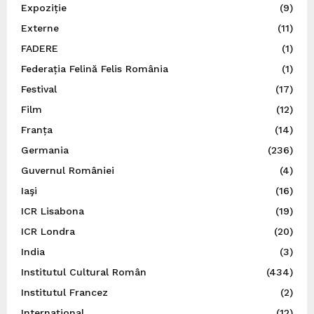
Expoziție
(9)
Externe
(11)
FADERE
(1)
Federația Felină Felis România
(1)
Festival
(17)
Film
(12)
Franța
(14)
Germania
(236)
Guvernul României
(4)
Iaşi
(16)
ICR Lisabona
(19)
ICR Londra
(20)
India
(3)
Institutul Cultural Român
(434)
Institutul Francez
(2)
Internațional
(12)