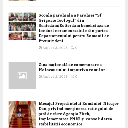
Scoala parohiala a Parohiei “Sf.
Grigorie Teologul” din
Schiedam/Rotterdam beneficiaza de
fonduri nerambursabile din partea
Departamentului pentru Romanii de
Pretutindeni
August 3, 2026
0
Ziua națională de comemorare a
Holocaustului împotriva romilor
August 2, 2026
0
Mesajul Președintelui României, Nicușor
Dan, privind menținerea ratingului de
țară de către Agenția Fitch,
implementarea PNRR și consolidarea
stabilității economice