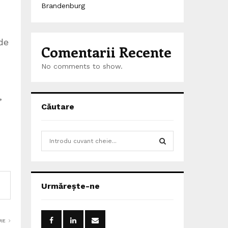
Brandenburg
de
Comentarii Recente
No comments to show.
,
Căutare
S
e
a
S
r
c
E
Urmărește-ne
h
f
A
o
r
RE
R