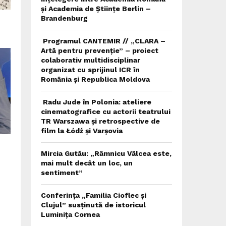
și Academia de Științe Berlin –
Brandenburg
Programul CANTEMIR // „CLARA –
Artă pentru prevenție” – proiect
colaborativ multidisciplinar
organizat cu sprijinul ICR în
România și Republica Moldova
Radu Jude în Polonia: ateliere
cinematografice cu actorii teatrului
TR Warszawa și retrospective de
film la Łódź și Varșovia
Mircia Gutău: „Râmnicu Vâlcea este,
mai mult decât un loc, un
sentiment”
Conferința „Familia Cioflec și
Clujul” susținută de istoricul
Luminița Cornea