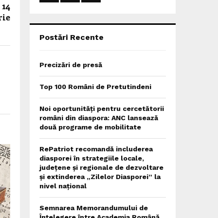
 14
:
C
rie
H
Postări Recente
Precizări de presă
Top 100 Români de Pretutindeni
Noi oportunități pentru cercetătorii
români din diaspora: ANC lansează
două programe de mobilitate
RePatriot recomandă includerea
diasporei în strategiile locale,
județene și regionale de dezvoltare
și extinderea „Zilelor Diasporei” la
nivel național
Semnarea Memorandumului de
Înțelegere între Academia Română