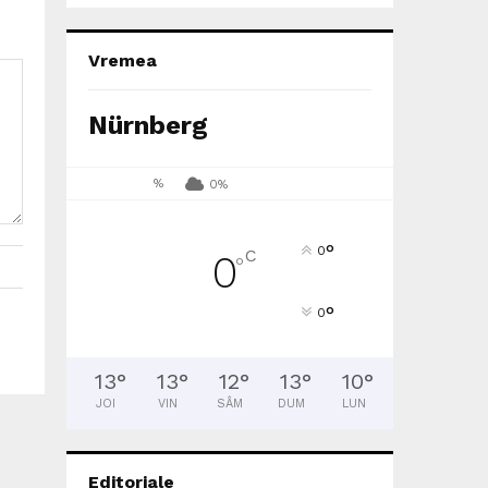
Vremea
Nürnberg
%
0%
°
0
C
0
°
°
0
13
°
13
°
12
°
13
°
10
°
JOI
VIN
SÂM
DUM
LUN
Editoriale