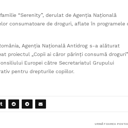
familie “Serenity”, derulat de Agenția Națională
nelor consumatoare de droguri, aflate în programele 
România, Agenția Națională Antidrog s-a alăturat
eat proiectul „Copii ai căror părinți consumă droguri”
onsiliului Europei către Secretariatul Grupului
tiv pentru drepturile copiilor.
URMĂTOAREA POSTA