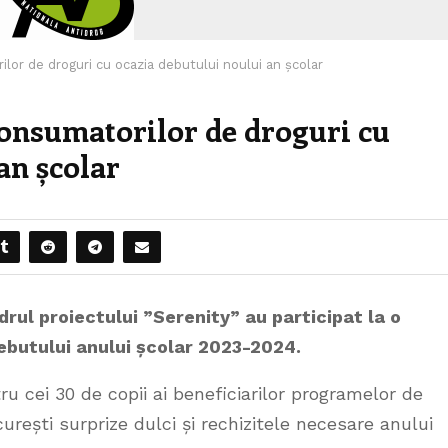
rilor de droguri cu ocazia debutului noului an școlar
 consumatorilor de droguri cu
an școlar
adrul proiectului ”Serenity” au participat la o
ebutului anului școlar 2023-2024.
ru cei 30 de copii ai beneficiarilor programelor de
rești surprize dulci și rechizitele necesare anului