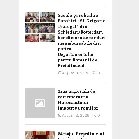
Scoala parohiala a
Parohiei “Sf. Grigorie
Teologul” din
Schiedam/Rotterdam
beneficiaza de fonduri
nerambursabile din
partea
Departamentului
pentru Romanii de
Pretutindeni
August 3, 2026
0
Ziua națională de
comemorare a
Holocaustului
împotriva romilor
August 2, 2026
0
Mesajul Președintelui