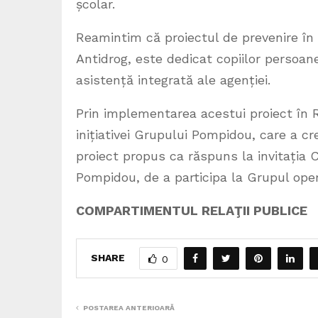
școlar.
Reamintim că proiectul de prevenire în 
Antidrog, este dedicat copiilor persoa
asistență integrată ale agenției.
Prin implementarea acestui proiect în 
inițiativei Grupului Pompidou, care a cr
proiect propus ca răspuns la invitația C
Pompidou, de a participa la Grupul opera
COMPARTIMENTUL RELAŢII PUBLICE
SHARE
0
POSTAREA ANTERIOARĂ