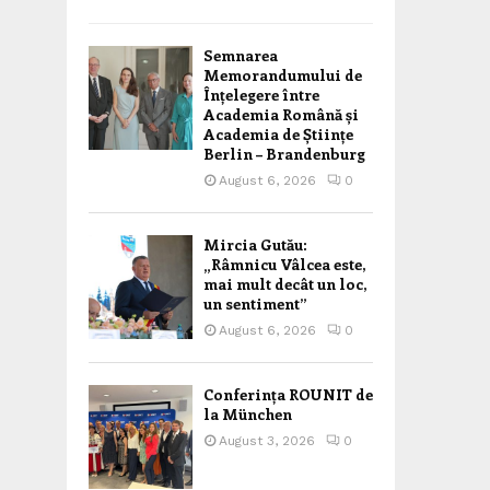
Semnarea
Memorandumului de
Înțelegere între
Academia Română și
Academia de Științe
Berlin – Brandenburg
August 6, 2026
0
Mircia Gutău:
„Râmnicu Vâlcea este,
mai mult decât un loc,
un sentiment”
August 6, 2026
0
Conferința ROUNIT de
la München
August 3, 2026
0