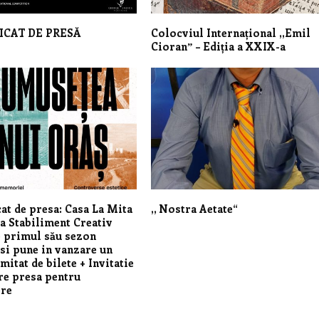
CAT DE PRESĂ
Colocviul Internațional ,,Emil
Cioranˮ – Ediția a XXIX-a
t de presa: Casa La Mita
,, Nostra Aetate“
ta Stabiliment Creativ
 primul său sezon
 si pune in vanzare un
mitat de bilete + Invitatie
re presa pentru
ere