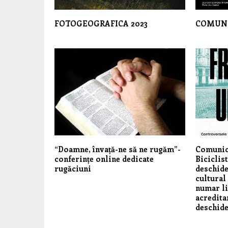
FOTOGEOGRAFICA 2023
COMUNI
“Doamne, învață-ne să ne rugăm”-
Comunica
conferințe online dedicate
Biciclis
rugăciuni
deschide
cultural
numar li
acredita
deschid