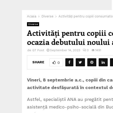
Acasa
Diverse
Activități pentru copiii consumato
Diverse
Activități pentru copiii
ocazia debutului noului 
de
GT Post
September 14, 2023
0
1491
SHARE
0
Vineri, 8 septembrie a.c., copiii din c
activitate desfășurată în contextul d
Astfel, specialiștii ANA au pregătit pent
asistență medico-psiho-socială din Bucu