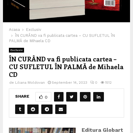
Acasa
Exclusiv
ÎN CURÂND va fi publicata cartea – CU SUFLETUL ÎN
PALMĂ de Mihaela CD
Exclusiv
ÎN CURÂND va fi publicata cartea –
CU SUFLETUL ÎN PALMĂ de Mihaela
CD
de
Liliana Moldovan
September 14, 2023
0
1512
SHARE
0
Editura Globart