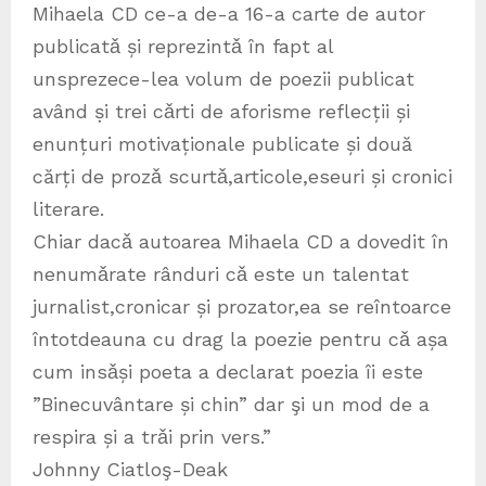
Mihaela CD ce-a de-a 16-a carte de autor
publicatǎ și reprezintǎ în fapt al
unsprezece-lea volum de poezii publicat
având ṣi trei cǎrti de aforisme reflecții și
enunțuri motivaționale publicate și două
cărți de prozǎ scurtǎ,articole,eseuri și cronici
literare.
Chiar dacǎ autoarea Mihaela CD a dovedit în
nenumǎrate rânduri cǎ este un talentat
jurnalist,cronicar și prozator,ea se reîntoarce
întotdeauna cu drag la poezie pentru cǎ așa
cum insǎși poeta a declarat poezia îi este
”Binecuvântare și chin” dar şi un mod de a
respira și a trǎi prin vers.”
Johnny Ciatloş-Deak