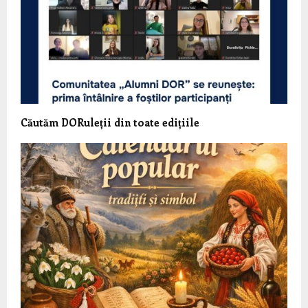
Căutăm DORuleții din toate edițiile