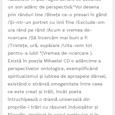
un son adânc de perspectivă:“Voi desena
prin rânduri line /Binețe ce-o presari în gând
/Și-ntr-un portret cu linii fine /Exclude-om
ura rând pe rând /Acum e vremea de-
ncercare /Să încercăm mai buni a fi
/Tristețe, ură, supărare /Uita-vom tot
pentru-a iubi! “(Vremea de-ncercare ).
Există în poezia Mihaelei CD o adâncime a
perspectivelor ontologice, exemplificând
spiritualismul și iubirea de aproapele dânsei,
existând o strânsă omogenitate între ceea
ce este creat și trăit, încât poeta
întruchipează o dramǎ universală din
propriile-i trăiri cu răsunet înduioșător și
filosofic, implicat în cazul particular și în