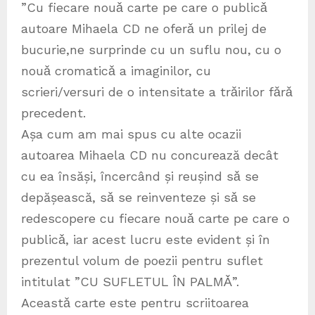
”Cu fiecare nouǎ carte pe care o publicǎ
autoare Mihaela CD ne oferǎ un prilej de
bucurie,ne surprinde cu un suflu nou, cu o
nouǎ cromaticǎ a imaginilor, cu
scrieri/versuri de o intensitate a trǎirilor fǎrǎ
precedent.
Așa cum am mai spus cu alte ocazii
autoarea Mihaela CD nu concurează decât
cu ea însăși, încercând și reușind sǎ se
depășească, sǎ se reinventeze și sǎ se
redescopere cu fiecare nouǎ carte pe care o
publicǎ, iar acest lucru este evident și în
prezentul volum de poezii pentru suflet
intitulat ”CU SUFLETUL ÎN PALMǍ”.
Aceastǎ carte este pentru scriitoarea