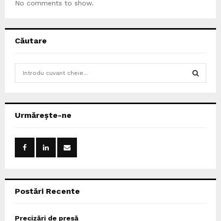
No comments to show.
Căutare
S
e
a
S
r
c
E
Urmărește-ne
h
f
A
o
r
R
:
C
Postări Recente
H
Precizări de presă