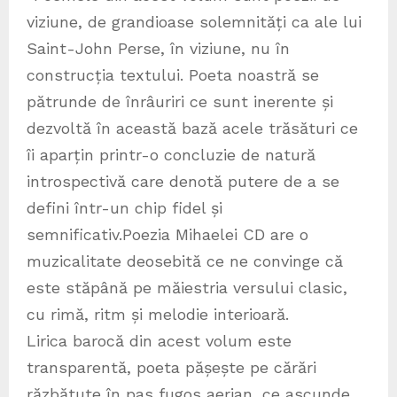
viziune, de grandioase solemnități ca ale lui
Saint-John Perse, în viziune, nu în
construcția textului. Poeta noastră se
pătrunde de înrâuriri ce sunt inerente și
dezvoltă în această bază acele trăsături ce
îi aparțin printr-o concluzie de natură
introspectivă care denotă putere de a se
defini într-un chip fidel și
semnificativ.Poezia Mihaelei CD are o
muzicalitate deosebită ce ne convinge că
este stăpână pe măiestria versului clasic,
cu rimă, ritm și melodie interioară.
Lirica barocă din acest volum este
transparentă, poeta pășește pe cărări
răzbătute în pas fugos aerian, ce ascunde