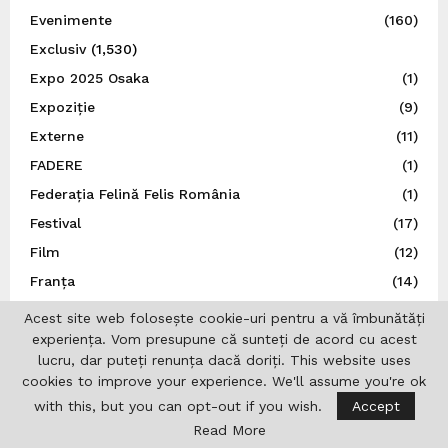
Evenimente
(160)
Exclusiv
(1,530)
Expo 2025 Osaka
(1)
Expoziție
(9)
Externe
(11)
FADERE
(1)
Federația Felină Felis România
(1)
Festival
(17)
Film
(12)
Franța
(14)
Germania
(236)
Acest site web folosește cookie-uri pentru a vă îmbunătăți
Guvernul României
(4)
experiența. Vom presupune că sunteți de acord cu acest
lucru, dar puteți renunța dacă doriți. This website uses
Iaşi
(16)
cookies to improve your experience. We'll assume you're ok
ICR Lisabona
(19)
with this, but you can opt-out if you wish.
Accept
ICR Londra
(20)
Read More