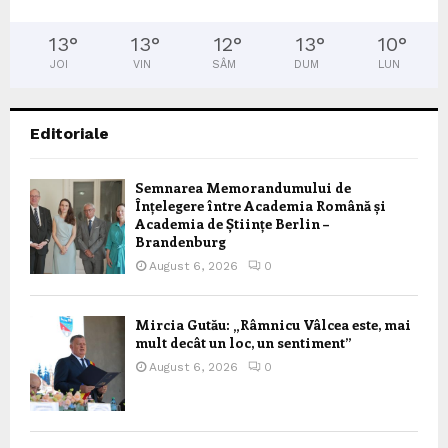
13
°
13
°
12
°
13
°
10
°
JOI
VIN
SÂM
DUM
LUN
Editoriale
Semnarea Memorandumului de
Înțelegere între Academia Română și
Academia de Științe Berlin –
Brandenburg
August 6, 2026
0
Mircia Gutău: „Râmnicu Vâlcea este, mai
mult decât un loc, un sentiment”
August 6, 2026
0