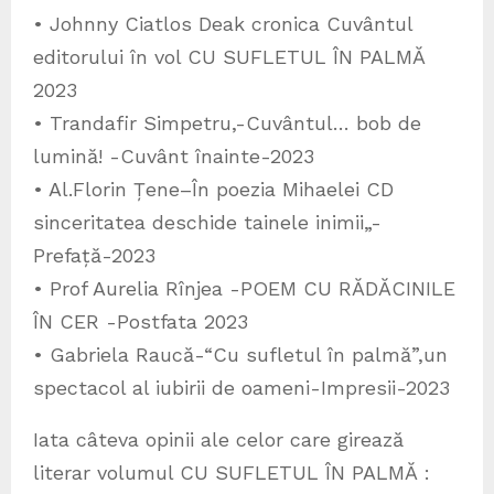
• Johnny Ciatlos Deak cronica Cuvântul
editorului în vol CU SUFLETUL ÎN PALMĂ
2023
• Trandafir Simpetru,-Cuvântul… bob de
lumină! -Cuvânt înainte-2023
• Al.Florin Țene–În poezia Mihaelei CD
sinceritatea deschide tainele inimii„-
Prefață-2023
• Prof Aurelia Rînjea -POEM CU RĂDĂCINILE
ÎN CER -Postfata 2023
• Gabriela Raucă-“Cu sufletul în palmă”,un
spectacol al iubirii de oameni-Impresii-2023
Iata câteva opinii ale celor care girează
literar volumul CU SUFLETUL ÎN PALMĂ :