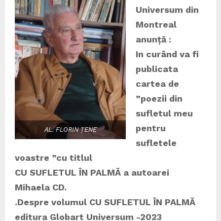
Universum din
Montreal
anunță :
In curând va fi
publicata
cartea de
”poezii din
sufletul meu
pentru
AL. FLORIN ȚENE
sufletele
voastre ”cu titlul
CU SUFLETUL ÎN PALMĂ a autoarei
Mihaela CD.
.Despre volumul CU SUFLETUL ÎN PALMĂ
editura Globart Universum -2023