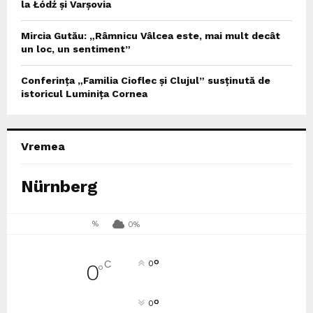
la Łódź și Varșovia
Mircia Gutău: „Râmnicu Vâlcea este, mai mult decât
un loc, un sentiment”
Conferința „Familia Cioflec și Clujul” susținută de
istoricul Luminița Cornea
Vremea
Nürnberg
%
0%
°
C
0
0
°
°
0