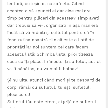
lectură, cu ieșiri în natură etc. Citind
acestea o să spuneți ei dar cine mai are
timp pentru plăceri din acestea? Timp aveți
dar trebuie să vi-l organizați în așa manieră
încât să vă hrăniți și sufletul pentru că în
fond rutina noastră zilnică este o listă de
priorități iar noi suntem cei care facem
această listă! Schimbă lista, prioritizează
ceea ce îți place, hrănește-ți sufletul, astfel
va fi sănătos, nu va mai fi bolnav!
Și nu uita, atunci când mori și te desparți de
corp, rămâi cu sufletul, tu ești sufletul,
pleci cu el!
Sufletul tău este etern, ai grijă de sufletul