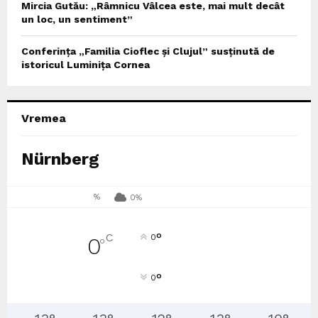
Mircia Gutău: „Râmnicu Vâlcea este, mai mult decât
un loc, un sentiment”
Conferința „Familia Cioflec și Clujul” susținută de
istoricul Luminița Cornea
Vremea
Nürnberg
%
0%
°
C
0
0
°
°
0