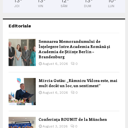
13
°
13
°
12
°
13
°
10
°
JOI
VIN
SÂM
DUM
LUN
Editoriale
Semnarea Memorandumului de
Înțelegere între Academia Română și
Academia de Științe Berlin –
Brandenburg
August 6, 2026
0
Mircia Gutău: „Râmnicu Vâlcea este, mai
mult decât un loc, un sentiment”
August 6, 2026
0
Conferința ROUNIT de la München
August 3, 2026
0