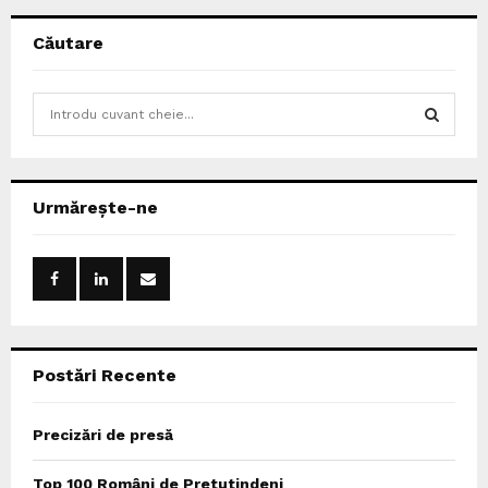
Căutare
S
e
a
S
r
c
E
Urmărește-ne
h
f
A
o
r
R
:
C
Postări Recente
H
Precizări de presă
Top 100 Români de Pretutindeni