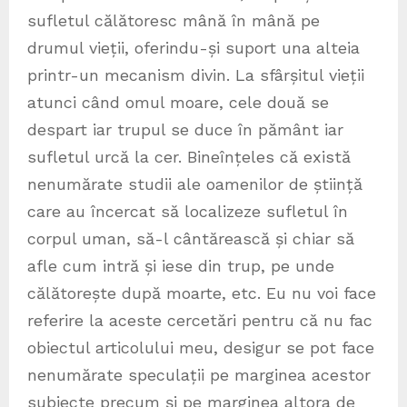
sufletul călătoresc mână în mână pe
drumul vieții, oferindu-și suport una alteia
printr-un mecanism divin. La sfârșitul vieții
atunci când omul moare, cele două se
despart iar trupul se duce în pământ iar
sufletul urcă la cer. Bineînțeles că există
nenumărate studii ale oamenilor de știință
care au încercat să localizeze sufletul în
corpul uman, să-l cântărească și chiar să
afle cum intră și iese din trup, pe unde
călătorește după moarte, etc. Eu nu voi face
referire la aceste cercetări pentru că nu fac
obiectul articolului meu, desigur se pot face
nenumărate speculații pe marginea acestor
subiecte precum și pe marginea altora de