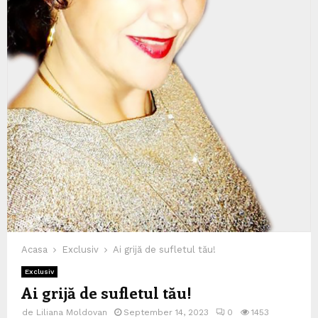
Acasa
Exclusiv
Ai grijă de sufletul tău!
Exclusiv
Ai grijă de sufletul tău!
de
Liliana Moldovan
September 14, 2023
0
1453