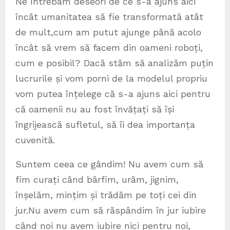
Ne întrebam deseori de ce s-a ajuns aici
încât umanitatea să fie transformată atât
de mult,cum am putut ajunge până acolo
încât să vrem să facem din oameni roboți,
cum e posibil? Dacă stăm să analizăm puțin
lucrurile și vom porni de la modelul propriu
vom putea înțelege că s-a ajuns aici pentru
că oamenii nu au fost învățați să își
îngrijească sufletul, să îi dea importanța
cuvenită.
Suntem ceea ce gândim! Nu avem cum să
fim curați când bârfim, urâm, jignim,
înșelăm, mințim și trădăm pe toți cei din
jur.Nu avem cum să răspândim în jur iubire
când noi nu avem iubire nici pentru noi,