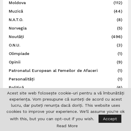
Moldova
(112)
Muzică
(44)
N.A.T.O.
(8)
Norvegia
(5)
Noutăți
(496)
O.N.U.
(3)
Olimpiade
(1)
Opinii
(9)
Patronatul European al Femeilor de Afaceri
(1)
Personalități
(1)
Politică
(6)
Acest site web folosește cookie-uri pentru a vă îmbunătăți
Polonia
(22)
experiența. Vom presupune că sunteți de acord cu acest
Portugalia
(1)
lucru, dar puteți renunța dacă doriți. This website uses
cookies to improve your experience. We'll assume you're ok
Post Catolic
(1)
with this, but you can opt-out if you wish.
Accept
Post Ortodox
(3)
Read More
Preşedinţia României
(245)