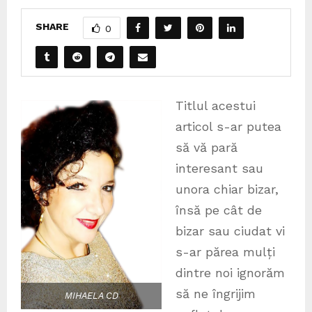
SHARE
0
Titlul acestui
articol s-ar putea
să vă pară
interesant sau
unora chiar bizar,
însă pe cât de
bizar sau ciudat vi
s-ar părea mulți
dintre noi ignorăm
să ne îngrijim
MIHAELA CD