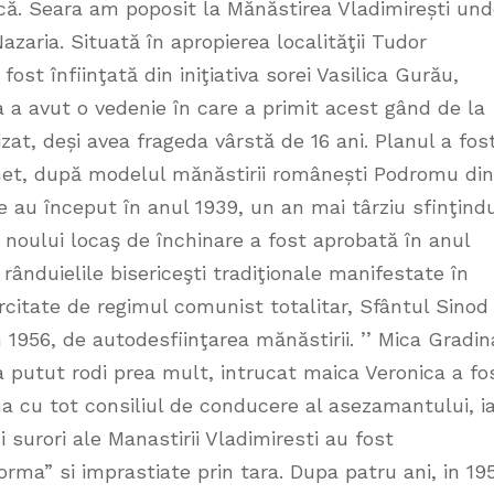
ă. Seara am poposit la Mănăstirea Vladimirești un
zaria. Situată în apropierea localităţii Tudor
fost înfiinţată din iniţiativa sorei Vasilica Gurău,
 a avut o vedenie în care a primit acest gând de la
at, deși avea frageda vârstă de 16 ani. Planul a fos
chet, după modelul mănăstirii românești Podromu din
e au început în anul 1939, un an mai târziu sfinţind
ea noului locaş de închinare a fost aprobată în anul
rânduielile bisericeşti tradiţionale manifestate în
ercitate de regimul comunist totalitar, Sfântul Sinod 
 1956, de autodesfiinţarea mănăstirii. ’’ Mica Gradin
a putut rodi prea mult, intrucat maica Veronica a fo
a cu tot consiliul de conducere al asezamantului, i
i surori ale Manastirii Vladimiresti au fost
rma” si imprastiate prin tara. Dupa patru ani, in 19