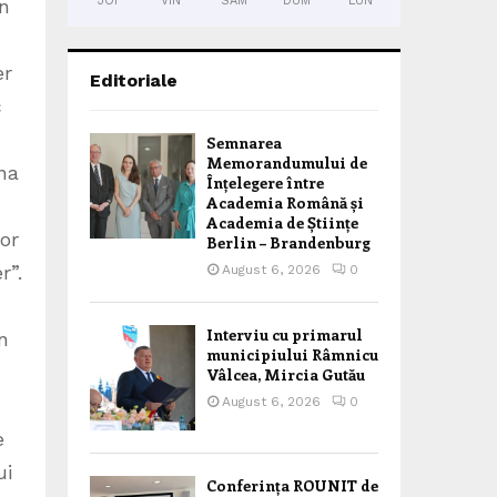
JOI
VIN
SÂM
DUM
LUN
în
er
Editoriale
c
Semnarea
Memorandumului de
na
Înțelegere între
Academia Română și
Academia de Științe
sor
Berlin – Brandenburg
r”.
August 6, 2026
0
Interviu cu primarul
n
municipiului Râmnicu
Vâlcea, Mircia Gutău
August 6, 2026
0
e
ui
Conferința ROUNIT de