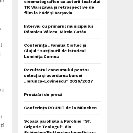
an
cinematografice cu actorii teatrului
TR Warszawa și retrospective de
film la Łódź și Varșovia
Interviu cu primarul municipiului
,
Râmnicu Vâlcea, Mircia Gutău
l
Conferința „Familia Cioflec și
Clujul” susținută de istoricul
i
Luminița Cornea
Rezultatul concursului pentru
selecția și acordarea bursei
„Ierunca-Lovinescu” 2026/2027
he
Precizări de presă
Conferința ROUNIT de la München
u
Scoala parohiala a Parohiei “Sf.
ți
Grigorie Teologul” din
Schiedam/Rotterdam beneficiaza