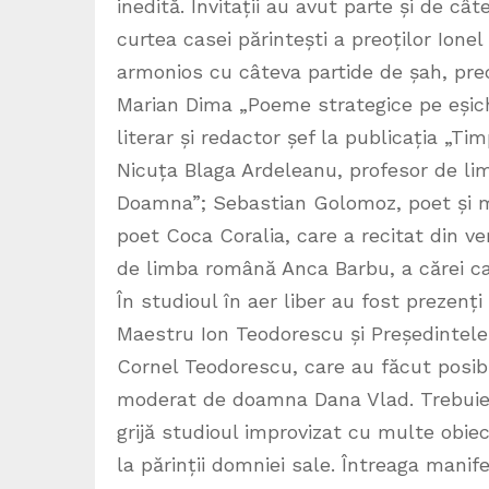
inedită. Invitații au avut parte și de câ
curtea casei părintești a preoților Ione
armonios cu câteva partide de șah, pre
Marian Dima „Poeme strategice pe eșichie
literar și redactor șef la publicația „Tim
Nicuța Blaga Ardeleanu, profesor de li
Doamna”; Sebastian Golomoz, poet și m
poet Coca Coralia, care a recitat din ve
de limba română Anca Barbu, a cărei car
În studioul în aer liber au fost prezenți
Maestru Ion Teodorescu și Președintele 
Cornel Teodorescu, care au făcut posibi
moderat de doamna Dana Vlad. Trebuie 
grijă studioul improvizat cu multe obie
la părinții domniei sale. Întreaga manif