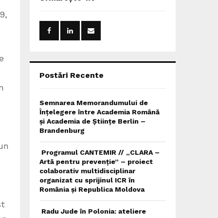
h
f
9,
A
o
r
R
:
C
e
H
Postări Recente
n
Semnarea Memorandumului de
Înțelegere între Academia Română
și Academia de Științe Berlin –
Brandenburg
 un
Programul CANTEMIR // „CLARA –
Artă pentru prevenție” – proiect
colaborativ multidisciplinar
organizat cu sprijinul ICR în
România și Republica Moldova
st
Radu Jude în Polonia: ateliere