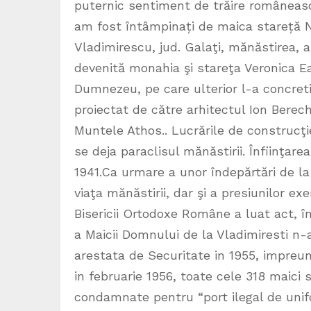
puternic sentiment de trăire româneasc
am fost întâmpinați de maica stareță Na
Vladimirescu, jud. Galaţi, mănăstirea, a 
devenită monahia şi stareţa Veronica Ea
Dumnezeu, pe care ulterior l-a concretiz
proiectat de către arhitectul Ion Bere
Muntele Athos.. Lucrările de construcţi
se deja paraclisul mănăstirii. Înfiinţar
1941.Ca urmare a unor îndepărtări de la 
viaţa mănăstirii, dar şi a presiunilor ex
Bisericii Ortodoxe Române a luat act, în
a Maicii Domnului de la Vladimiresti n-
arestata de Securitate in 1955, impreun
in februarie 1956, toate cele 318 maici s
condamnate pentru “port ilegal de unifo