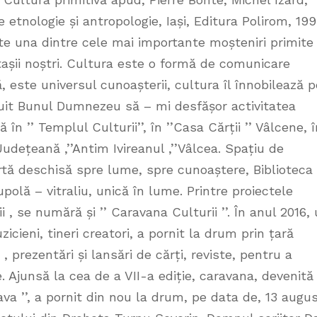
e etnologie și antropologie, Iași, Editura Polirom, 199
ste una dintre cele mai importante moșteniri primite
tașii noștri. Cultura este o formă de comunicare
 este universul cunoașterii, cultura îl înnobilează p
uit Bunul Dumnezeu să – mi desfășor activitatea
 în ’’ Templul Culturii’’, în ’’Casa Cărții ’’ Vâlcene, î
Județeană ‚’’Antim Ivireanul ‚’’Vâlcea. Spațiu de
artă deschisă spre lume, spre cunoaștere, Biblioteca
olă – vitraliu, unică în lume. Printre proiectele
i , se numără și ’’ Caravana Culturii ’’. În anul 2016,
uzicieni, tineri creatori, a pornit la drum prin țară
, prezentări și lansări de cărți, reviste, pentru a
. Ajunsă la cea de a VII-a ediție, caravana, devenită
va ’’, a pornit din nou la drum, pe data de, 13 augu