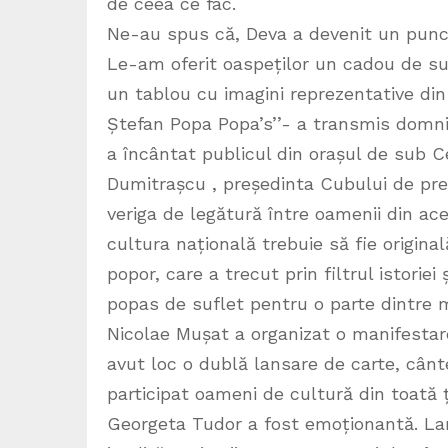
de ceea ce fac.
Ne-au spus că, Deva a devenit un punct
Le-am oferit oaspeților un cadou de su
un tablou cu imagini reprezentative din
Ștefan Popa Popa’s’’- a transmis domni
a încântat publicul din orașul de sub 
Dumitrașcu , președinta Cubului de pres
veriga de legătură între oamenii din acel
cultura națională trebuie să fie original
popor, care a trecut prin filtrul istoriei
popas de suflet pentru o parte dintre 
Nicolae Mușat a organizat o manifestare 
avut loc o dublă lansare de carte, cân
participat oameni de cultură din toată
Georgeta Tudor a fost emoționantă. Lan