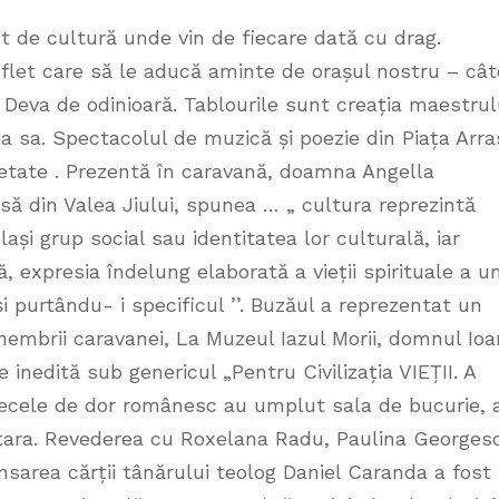
 de cultură unde vin de fiecare dată cu drag.
flet care să le aducă aminte de orașul nostru – cât
 Deva de odinioară. Tablourile sunt creația maestrul
a sa. Spectacolul de muzică și poezie din Piața Arra
Cetate . Prezentă în caravană, doamna Angella
ă din Valea Jiului, spunea … „ cultura reprezintă
ași grup social sau identitatea lor culturală, iar
ă, expresia îndelung elaborată a vieții spirituale a u
 și purtându- i specificul ’’. Buzăul a reprezentat un
membrii caravanei, La Muzeul Iazul Morii, domnul Ioa
inedită sub genericul „Pentru Civilizația VIEȚII. A
tecele de dor românesc au umplut sala de bucurie, 
 țara. Revederea cu Roxelana Radu, Paulina Georges
sarea cărții tânărului teolog Daniel Caranda a fost