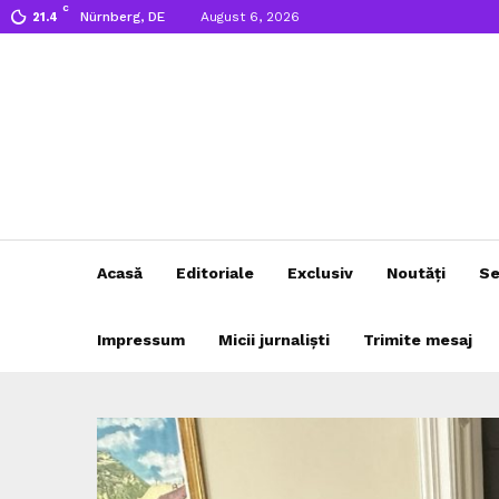
C
Nürnberg, DE
August 6, 2026
21.4
Acasă
Editoriale
Exclusiv
Noutăți
Se
Impressum
Micii jurnaliști
Trimite mesaj