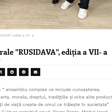
DAVA”, ediția a VII- a
ale ”RUSIDAVA”, ediția a VII- a
1
n “ ansamblu complex ce include cunoașterea,
arta, morala, dreptul, tradiţțiile și orice alte producț
ți de viață create de omul ce trăiește în societate”
B. Cultura primitivă apud, Pierre Bonte, Michel Izard,