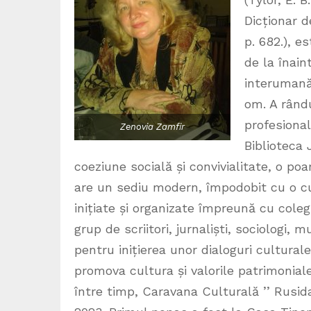
Dicționar d
p. 682.), e
de la înain
interumană,
om. A rând
profesională
Zenovia Zamfir
Biblioteca 
coeziune socială și convivialitate, o po
are un sediu modern, împodobit cu o cup
inițiate și organizate împreună cu colegi
grup de scriitori, jurnaliști, sociologi, m
pentru inițierea unor dialoguri culturale 
promova cultura și valorile patrimoniale
între timp, Caravana Culturală ’’ Rusida