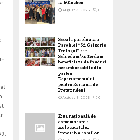
de
la München
August 3, 2026
0
Scoala parohiala a
t
Parohiei “Sf. Grigorie
Teologul” din
Schiedam/Rotterdam
u-
beneficiaza de fonduri
nerambursabile din
partea
Departamentului
pentru Romanii de
al
Pretutindeni
a
August 3, 2026
0
st
ar
Ziua națională de
comemorare a
Holocaustului
împotriva romilor
59,