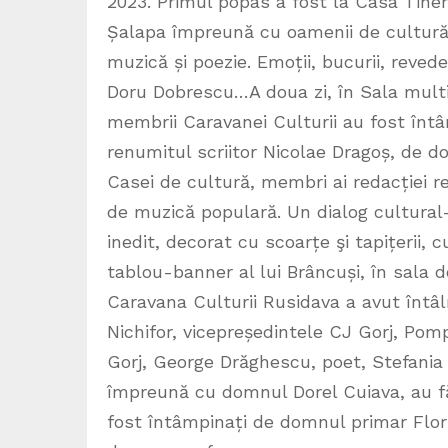
2023. Primul popas a fost la Casa Tiner
Șalapa împreună cu oamenii de cultură 
muzică și poezie. Emoții, bucurii, reved
Doru Dobrescu…A doua zi, în Sala multi
membrii Caravanei Culturii au fost înt
renumitul scriitor Nicolae Dragoș, de d
Casei de cultură, membri ai redacției rev
de muzică populară. Un dialog cultural-
inedit, decorat cu scoarțe şi tapițerii,
tablou-banner al lui Brâncuși, în sala d
Caravana Culturii Rusidava a avut întâln
Nichifor, vicepreședintele CJ Gorj, Pomp
Gorj, George Drăghescu, poet, Stefania
împreună cu domnul Dorel Cuiava, au fă
fost întâmpinați de domnul primar Flori