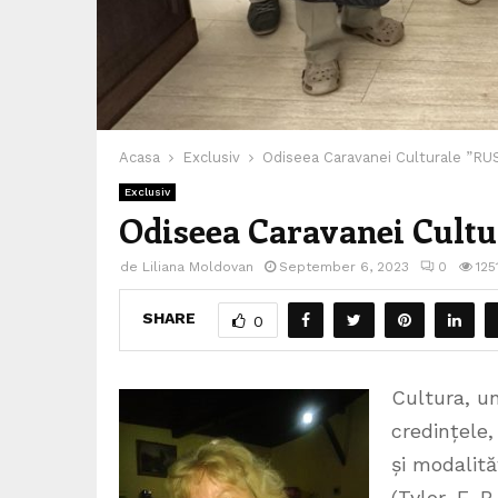
Acasa
Exclusiv
Odiseea Caravanei Culturale ”RUSI
Exclusiv
Odiseea Caravanei Cultur
de
Liliana Moldovan
September 6, 2023
0
125
SHARE
0
Cultura, u
credințele, 
și modalită
(Tylor, E. 