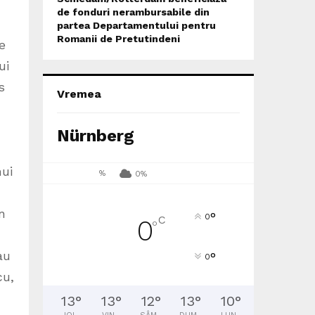
de fonduri nerambursabile din
partea Departamentului pentru
Romanii de Pretutindeni
e
ui
s
Vremea
Nürnberg
nui
%
0%
n
°
0
C
0
°
au
°
0
cu,
13
°
13
°
12
°
13
°
10
°