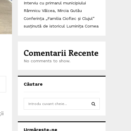
Interviu cu primarul municipiului
Râmnicu Vâlcea, Mircia Gutău
Conferința „Familia Cioflec și Clujul”
susținută de istoricul Luminița Cornea
Comentarii Recente
No comments to show.
Căutare
S
e
ii
a
S
r
c
E
Urmărește-ne