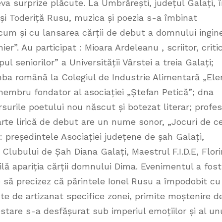
teva surprize plăcute. La Umbrărești, județul Galați, 
l și Toderiță Rusu, muzica și poezia s-a îmbinat
cum și cu lansarea cărții de debut a domnului ingin
r”. Au participat : Mioara Ardeleanu , scriitor, criti
pul seniorilor” a Universității Vârstei a treia Galați;
mba română la Colegiul de Industrie Alimentară „Ele
embru fondator al asociației „Ștefan Petică”; dna
rsurile poetului nou născut și botezat literar; profe
te lirică de debut are un nume sonor, „Jocuri de ce
 : președintele Asociației județene de șah Galați,
Clubului de Șah Diana Galați, Maestrul F.I.D.E, Flori
lă apariția cărții domnului Dima. Evenimentul a fost
să precizez că părintele Ionel Rusu a împodobit cu
cte de artizanat specifice zonei, primite moștenire d
estare s-a desfășurat sub imperiul emoțiilor și al un