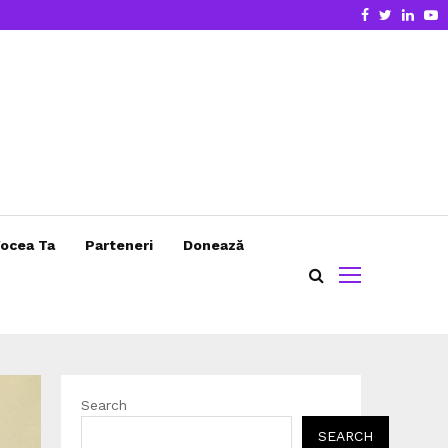
Facebook
Twitter
Linke
Y
ocea Ta
Parteneri
Donează
Search
SEARCH