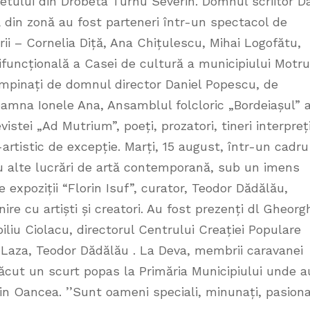
etului din Drobeta Turnu Severin. Domnul scriitor D
din zonă au fost parteneri într-un spectacol de
erii – Cornelia Diță, Ana Chițulescu, Mihai Logofătu,
funcțională a Casei de cultură a municipiului Motru
âmpinați de domnul director Daniel Popescu, de
oamna Ionele Ana, Ansamblul folcloric „Bordeiașul” a
istei „Ad Mutrium”, poeți, prozatori, tineri interpreț
artistic de excepție. Marți, 15 august, într-un cadru
 cu alte lucrări de artă contemporană, sub un imens
e expoziții “Florin Isuf”, curator, Teodor Dădălău,
ire cu artiști și creatori. Au fost prezenți dl Gheorg
iliu Ciolacu, directorul Centrului Creației Populare
 Laza, Teodor Dădălău . La Deva, membrii caravanei
cut un scurt popas la Primăria Municipiului unde a
n Oancea. ’’Sunt oameni speciali, minunați, pasiona