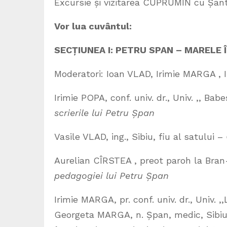
Excursie și vizitarea CUPRUMIN cu Șanti
Vor lua cuvântul:
SECȚIUNEA I: PETRU SPAN – MARELE
Moderatori: Ioan VLAD, Irimie MARGA ,
Irimie POPA, conf. univ. dr., Univ. ,, Ba
scrierile lui Petru Șpan
Vasile VLAD, ing., Sibiu, fiu al satului –
Aurelian CÎRSTEA , preot paroh la Bra
pedagogiei lui Petru Șpan
Irimie MARGA, pr. conf. univ. dr., Univ. 
Georgeta MARGA, n. Șpan, medic, Sibi