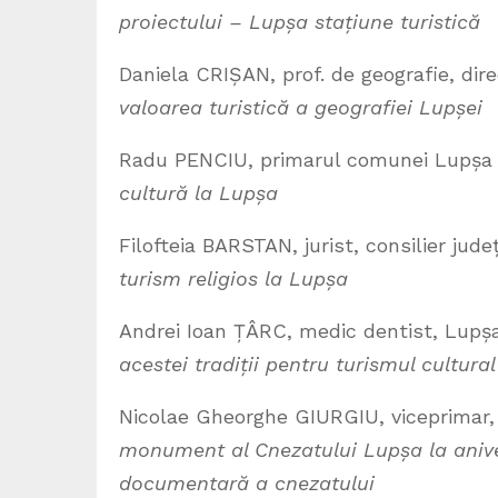
proiectului – Lupșa stațiune turistică
Daniela CRIȘAN, prof. de geografie, dir
valoarea turistică a geografiei Lupșei
Radu PENCIU, primarul comunei Lupșa
cultură la Lupșa
Filofteia BARSTAN, jurist, consilier j
turism religios la Lupșa
Andrei Ioan ȚÂRC, medic dentist, Lupș
acestei tradiții pentru turismul cultura
Nicolae Gheorghe GIURGIU, viceprimar
monument al Cnezatului Lupșa la anive
documentară a cnezatului