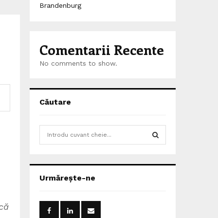
Brandenburg
Comentarii Recente
No comments to show.
Căutare
S
e
a
S
r
c
E
Urmărește-ne
h
f
A
o
că
r
R