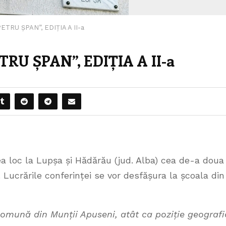
TRU ȘPAN”, EDIȚIA A II-a
RU ȘPAN”, EDIȚIA A II-a
a loc la Lupșa și Hădărău (jud. Alba) cea de-a doua
 Lucrările conferinței se vor desfășura la școala din
mună din Munții Apuseni, atât ca poziție geografi