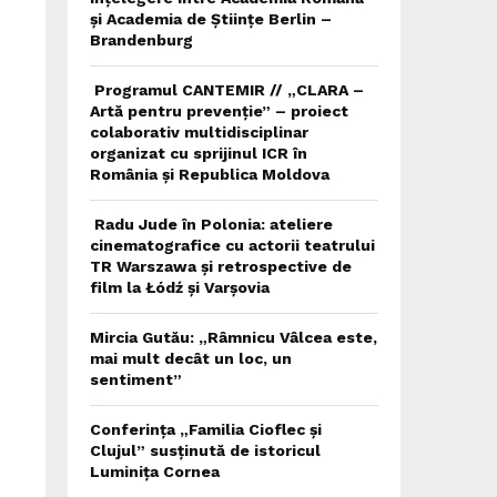
și Academia de Științe Berlin –
Brandenburg
Programul CANTEMIR // „CLARA –
Artă pentru prevenție” – proiect
colaborativ multidisciplinar
organizat cu sprijinul ICR în
România și Republica Moldova
Radu Jude în Polonia: ateliere
cinematografice cu actorii teatrului
TR Warszawa și retrospective de
film la Łódź și Varșovia
Mircia Gutău: „Râmnicu Vâlcea este,
mai mult decât un loc, un
sentiment”
Conferința „Familia Cioflec și
Clujul” susținută de istoricul
Luminița Cornea