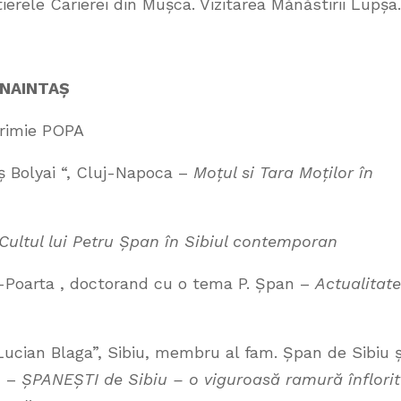
erele Carierei din Mușca. Vizitarea Mănăstirii Lupșa.
 ÎNAINTAȘ
 Irimie POPA
beș Bolyai “, Cluj-Napoca –
Moțul si Tara Moților în
Cultul lui Petru Șpan în Sibiul contemporan
n-Poarta , doctorand cu o tema P. Șpan –
Actualitat
,,Lucian Blaga”, Sibiu, membru al fam. Șpan de Sibiu ș
u –
ȘPANEȘTI de Sibiu – o viguroasă ramură înflori