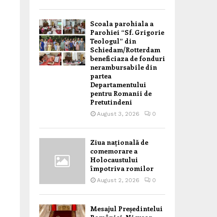
Scoala parohiala a
Parohiei “Sf. Grigorie
Teologul” din
Schiedam/Rotterdam
beneficiaza de fonduri
nerambursabile din
partea
Departamentului
pentru Romanii de
Pretutindeni
August 3, 2026
0
Ziua națională de
comemorare a
Holocaustului
împotriva romilor
August 2, 2026
0
Mesajul Președintelui