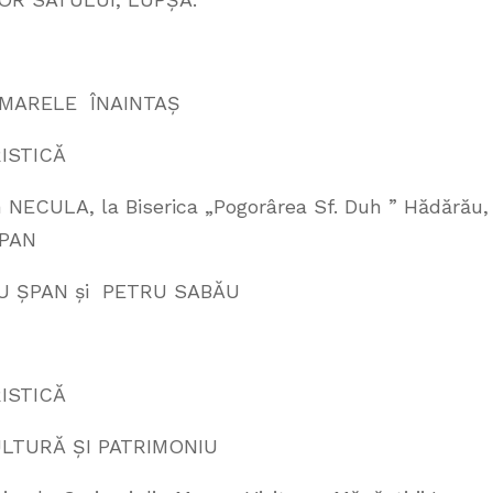
– MARELE ÎNAINTAȘ
RISTICĂ
tin NECULA, la Biserica „Pogorârea Sf. Duh ” Hădărău,
ȘPAN
TRU ȘPAN și PETRU SABĂU
RISTICĂ
CULTURĂ ȘI PATRIMONIU