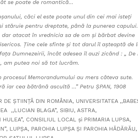
e cât se poate de romantică…
nului, căci el este poate unul din cei mai isteți
 și stăruie pentru dreptate, până la punerea capului.
v, dar atacat în vrednicia sa de om și bărbat devine
isericos. Ține cele sfinte și tot darul îl așteaptă de 
ața Dumnezeirii, încât adesea îl auzi zicând : „ De
 am putea noi să tot lucrăm.
 procesul Memorandumului au mers câteva sute.
ră iar cea bătrână ascultă …” Petru ȘPAN, 1908
DE ȘTIINȚĂ DIN ROMÂNIA, UNIVERSITATEA ,,BABE
EA ,,LUCIAN BLAGA”, SIBIU, ASTRA,
HULEA”, CONSILIUL LOCAL și PRIMARIA LUPSA,
N”, LUPȘA, PAROHIA LUPȘA ȘI PAROHIA HĂDĂRĂU,
LOR SATULUI, LUPȘA.