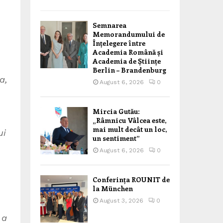
Semnarea
Memorandumului de
Înțelegere între
Academia Română și
Academia de Științe
Berlin – Brandenburg
a,
August 6, 2026
0
Mircia Gutău:
„Râmnicu Vâlcea este,
mai mult decât un loc,
ui
un sentiment”
August 6, 2026
0
Conferința ROUNIT de
la München
August 3, 2026
0
 a