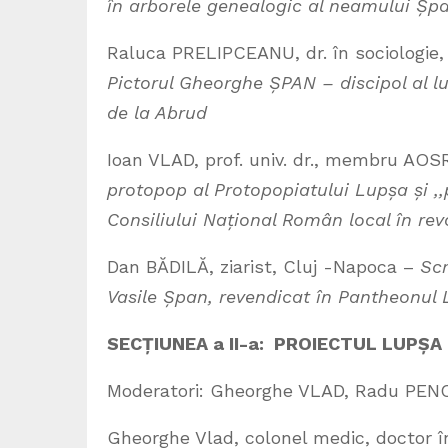
în arborele genealogic al neamului Ș
Raluca PRELIPCEANU, dr. în sociologie, S
Pictorul Gheorghe ȘPAN – discipol al lui
de la Abrud
Ioan VLAD, prof. univ. dr., membru AOSR
protopop al Protopopiatului Lupșa și ,,
Consiliului Național Român local în re
Dan BĂDILĂ, ziarist, Cluj -Napoca –
Scr
Vasile Șpan, revendicat în Pantheonul
SECȚIUNEA a II-a: PROIECTUL LUPȘ
Moderatori: Gheorghe VLAD, Radu PEN
Gheorghe Vlad, colonel medic, doctor în