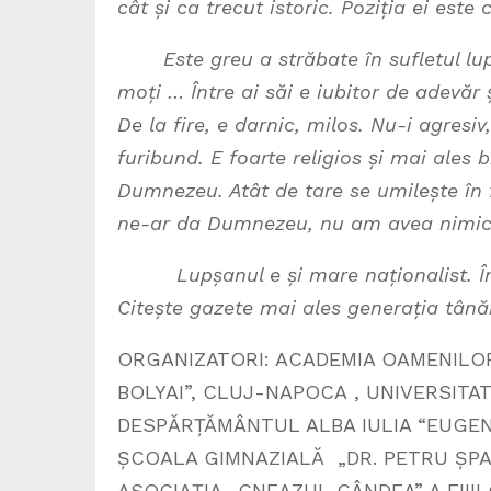
cât și ca trecut istoric. Poziția ei est
Este greu a străbate în sufletul lupșa
moți … Între ai săi e iubitor de adevăr
De la fire, e darnic, milos. Nu-i agresi
furibund. E foarte religios și mai ales b
Dumnezeu. Atât de tare se umilește în f
ne-ar da Dumnezeu, nu am avea nimic,
Lupșanul e și mare naționalist. În
Citește gazete mai ales generația tână
ORGANIZATORI: ACADEMIA OAMENILOR 
BOLYAI”, CLUJ-NAPOCA , UNIVERSITAT
DESPĂRȚĂMÂNTUL ALBA IULIA “EUGEN 
ȘCOALA GIMNAZIALĂ „DR. PETRU ȘPA
ASOCIAȚIA ,,CNEAZUL CÂNDEA” A FIII