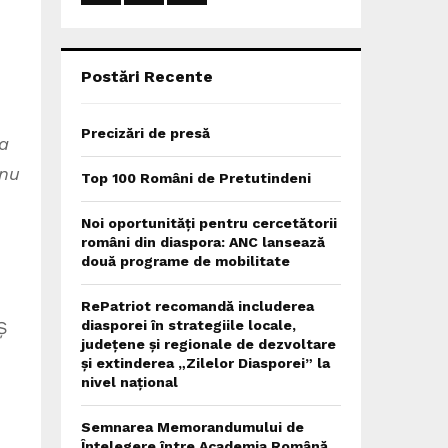
:
C
H
Postări Recente
Precizări de presă
la
 nu
Top 100 Români de Pretutindeni
Noi oportunități pentru cercetătorii
români din diaspora: ANC lansează
două programe de mobilitate
RePatriot recomandă includerea
Ș
diasporei în strategiile locale,
județene și regionale de dezvoltare
și extinderea „Zilelor Diasporei” la
nivel național
Semnarea Memorandumului de
Înțelegere între Academia Română