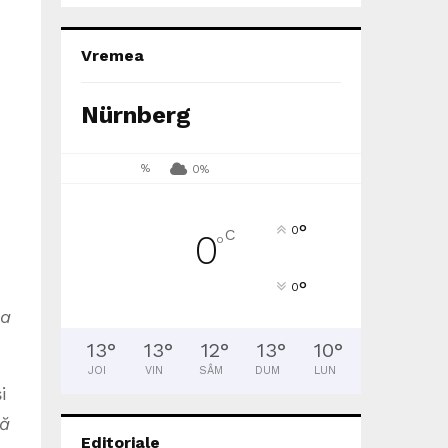
Vremea
Nürnberg
%
0%
°
0
C
0
°
°
0
ea
13
°
13
°
12
°
13
°
10
°
JOI
VIN
SÂM
DUM
LUN
i
tă
Editoriale