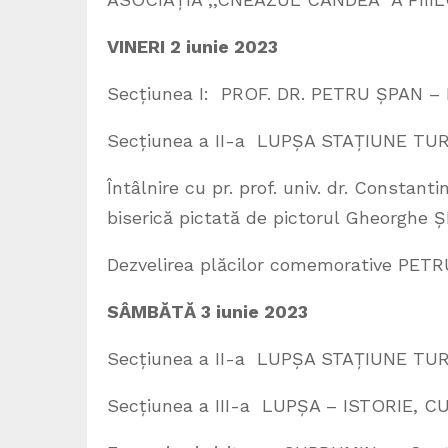
VINERI 2 iunie 2023
Secțiunea I: PROF. DR. PETRU ȘPAN 
Secțiunea a II-a LUPȘA STAȚIUNE TU
Întâlnire cu pr. prof. univ. dr. Constan
biserică pictată de pictorul Gheorghe 
Dezvelirea plăcilor comemorative PE
SÂMBĂTĂ 3 iunie 2023
Secțiunea a II-a LUPȘA STAȚIUNE TU
Secțiunea a III-a LUPȘA – ISTORIE, 