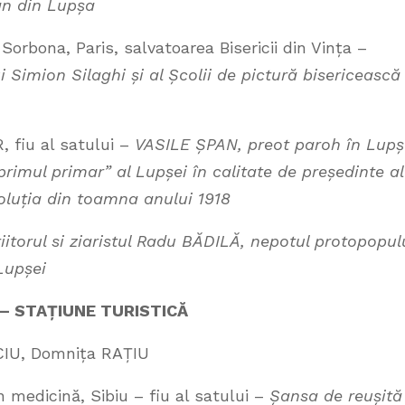
pan din Lupșa
orbona, Paris, salvatoarea Bisericii din Vința –
 Simion Silaghi și al Școlii de pictură bisericească
, fiu al satului –
VASILE ȘPAN, preot paroh în Lupș
primul primar” al Lupșei în calitate de președinte al
voluția din toamna anului 1918
iitorul si ziaristul Radu BĂDILĂ, nepotul protopopul
 Lupșei
A – STAȚIUNE TURISTICĂ
CIU, Domnița RAȚIU
 medicină, Sibiu – fiu al satului –
Șansa de reușită