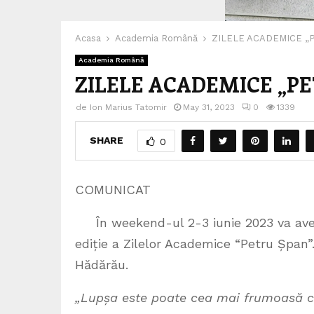
Acasa
Academia Română
ZILELE ACADEMICE „PE
Academia Română
ZILELE ACADEMICE „PET
de
Ion Marius Tatomir
May 31, 2023
0
1339
SHARE
0
COMUNICAT
În weekend-ul 2-3 iunie 2023 va ave
ediție a Zilelor Academice “Petru Șpan”.
Hădărău.
„Lupșa este poate cea mai frumoasă co