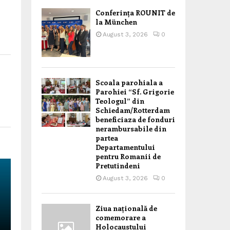
Conferința ROUNIT de
la München
August 3, 2026
0
Scoala parohiala a
Parohiei “Sf. Grigorie
Teologul” din
Schiedam/Rotterdam
beneficiaza de fonduri
nerambursabile din
partea
Departamentului
pentru Romanii de
Pretutindeni
August 3, 2026
0
Ziua națională de
comemorare a
Holocaustului