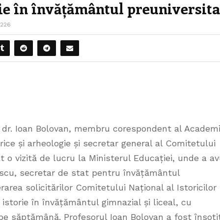
rie în învățământul preuniversit
1226
v. dr. Ioan Bolovan, membru corespondent al Academi
rice și arheologie și secretar general al Comitetului
t o vizită de lucru la Ministerul Educației, unde a a
scu, secretar de stat pentru învățământul
rarea solicitărilor Comitetului Național al Istoricilor
 istorie în învățământul gimnazial și liceal, cu
pe săptămână. Profesorul Ioan Bolovan a fost însoți