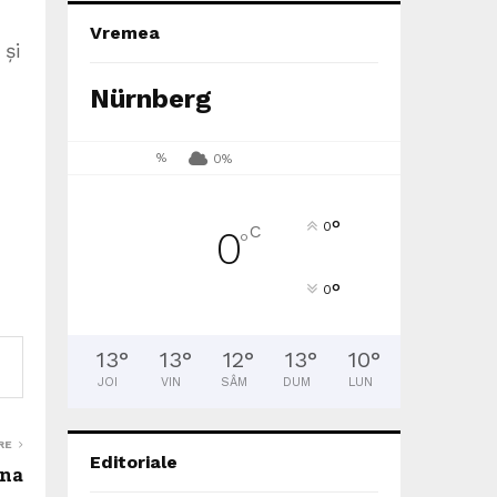
Vremea
 și
Nürnberg
%
0%
°
0
C
0
°
°
0
13
°
13
°
12
°
13
°
10
°
JOI
VIN
SÂM
DUM
LUN
RE
Editoriale
mna