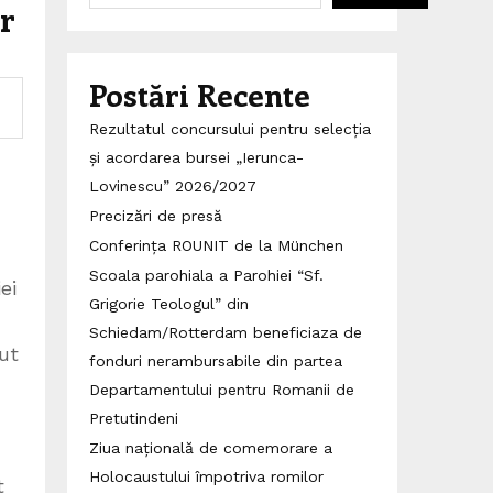
ar
Postări Recente
Rezultatul concursului pentru selecția
și acordarea bursei „Ierunca-
Lovinescu” 2026/2027
Precizări de presă
Conferința ROUNIT de la München
Scoala parohiala a Parohiei “Sf.
ei
Grigorie Teologul” din
Schiedam/Rotterdam beneficiaza de
vut
fonduri nerambursabile din partea
Departamentului pentru Romanii de
Pretutindeni
Ziua națională de comemorare a
Holocaustului împotriva romilor
t