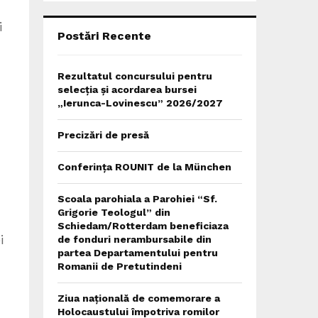
C
i
H
Postări Recente
Rezultatul concursului pentru
selecția și acordarea bursei
„Ierunca-Lovinescu” 2026/2027
Precizări de presă
Conferința ROUNIT de la München
Scoala parohiala a Parohiei “Sf.
Grigorie Teologul” din
Schiedam/Rotterdam beneficiaza
i
de fonduri nerambursabile din
partea Departamentului pentru
Romanii de Pretutindeni
Ziua națională de comemorare a
Holocaustului împotriva romilor