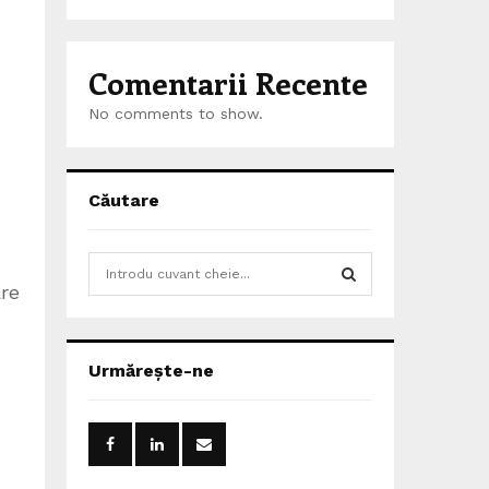
Comentarii Recente
No comments to show.
Căutare
S
e
re
a
S
r
c
E
Urmărește-ne
h
f
A
o
r
R
: