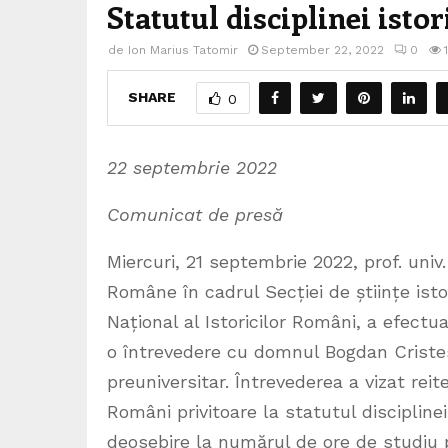
Statutul disciplinei isto
de
Ion Marius Tatomir
September 22, 2022
0
SHARE
0
22 septembrie 2022
Comunicat de presă
Miercuri, 21 septembrie 2022, prof. uni
Române în cadrul Secției de științe isto
Național al Istoricilor Români, a efectua
o întrevedere cu domnul Bogdan Criste
preuniversitar. Întrevederea a vizat reite
Români privitoare la statutul disciplinei
deosebire la numărul de ore de studiu 