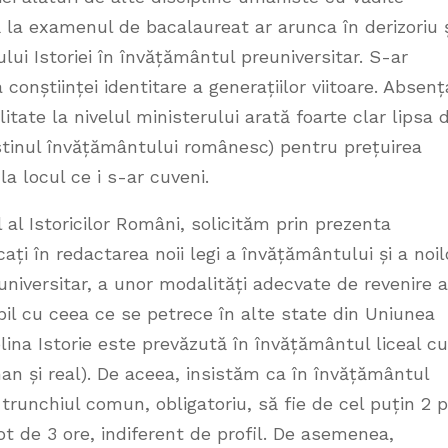
bă la examenul de bacalaureat ar arunca în derizoriu 
ului Istoriei în învățământul preuniversitar. S-ar
a conștiinței identitare a generațiilor viitoare. Absenț
litate la nivelul ministerului arată foarte clar lipsa 
stinul învățământului românesc) pentru prețuirea
 la locul ce i s-ar cuveni.
 al Istoricilor Români, solicităm prin prezenta
cați în redactarea noii legi a învățământului și a noil
niversitar, a unor modalități adecvate de revenire a
abil cu ceea ce se petrece în alte state din Uniunea
lina Istorie este prevăzută în învățământul liceal cu
uman și real). De aceea, insistăm ca în învățământul
trunchiul comun, obligatoriu, să fie de cel puțin 2 
ot de 3 ore, indiferent de profil. De asemenea,