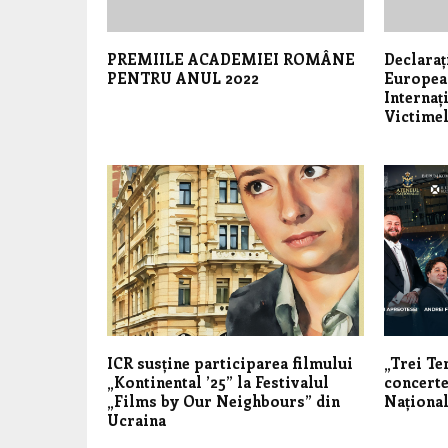
PREMIILE ACADEMIEI ROMÂNE
Declaraț
PENTRU ANUL 2022
European
Internaț
Victime
ICR susține participarea filmului
„Trei Te
„Kontinental ’25” la Festivalul
concerte
„Films by Our Neighbours” din
Național
Ucraina