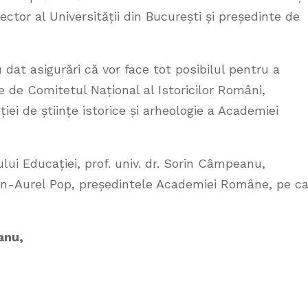
ector al Universității din București și președinte de
 dat asigurări că vor face tot posibilul pentru a
te de Comitetul Național al Istoricilor Români,
ei de științe istorice și arheologie a Academiei
ului Educației, prof. univ. dr. Sorin Câmpeanu,
an-Aurel Pop, președintele Academiei Române, pe ca
anu,