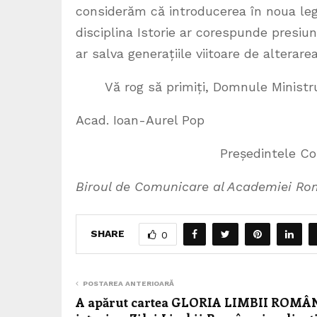
considerăm că introducerea în noua lege
disciplina Istorie ar corespunde presiuni
ar salva generațiile viitoare de alterarea
Vă rog să primiți, Domnule Ministru, a
Acad. Ioan-Aurel Pop
Președintele Comitetului Naț
Biroul de Comunicare al Academiei R
SHARE
0
POSTAREA ANTERIOARĂ
A apărut cartea GLORIA LIMBII ROMÂN