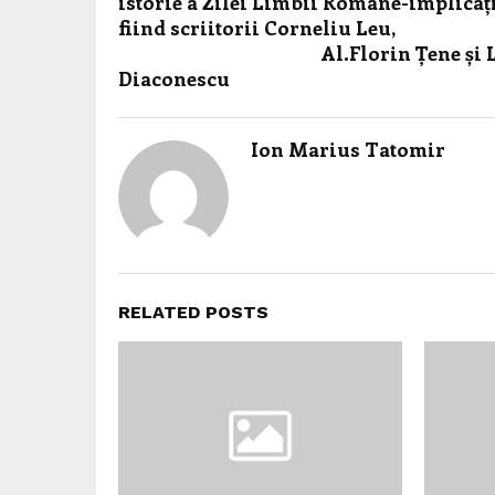
istorie a Zilei Limbii Române-implicaț
fiind scriitorii Corneliu Leu,
Al.Florin Țene și Li
Diaconescu
Ion Marius Tatomir
RELATED POSTS