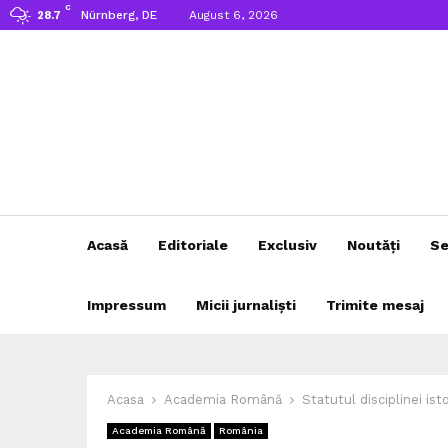
C
Nürnberg, DE
August 6, 2026
28.7
Acasă
Editoriale
Exclusiv
Noutăți
Se
Impressum
Micii jurnaliști
Trimite mesaj
Acasa
Academia Română
Statutul disciplinei ist
Academia Română
România