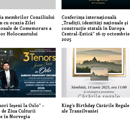
ia membrilor Consiliului
Conferința internațională
 cu ocazia Zilei
„Tradiții, identități naționale și
ionale de Comemorare a
construcție statală în Europa
lor Holocaustului
Central-Estică” 16-17 octombrie
2025
nori Ieșeni la Oslo” –
King’s Birthday Cărările Regale
 de Ziua Culturii
ale Transilvaniei
e în Norvegia