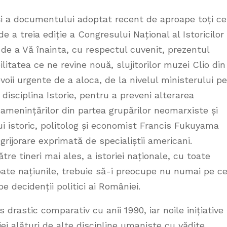
și a documentului adoptat recent de aproape toți ce
de a treia ediție a Congresului Național al Istoricilor
 de a Vă înainta, cu respectul cuvenit, prezentul
itatea ce ne revine nouă, slujitorilor muzei Clio din
oii urgente de a aloca, de la nivelul ministerului pe
disciplina Istorie, pentru a preveni alterarea
 amenințărilor din partea grupărilor neomarxiste și
ui istoric, politolog și economist Francis Fukuyama
grijorare exprimată de specialiștii americani.
re tineri mai ales, a istoriei naționale, cu toate
toate națiunile, trebuie să-i preocupe nu numai pe ce
pe decidenții politici ai României.
us drastic comparativ cu anii 1990, iar noile inițiative
iei alături de alte discipline umaniste cu vădite