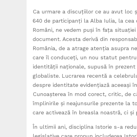
Ca urmare a discuțiilor ce au avut loc 
640 de participanți la Alba Iulia, la cea 
Români, ne vedem puși în fața situației
document. Acesta derivă din responsabil
România, de a atrage atenția asupra nev
care îl conduceți, un nou statut pentru 
identității naționale, supusă în prezent
globaliste. Lucrarea recentă a celebrul
despre identitate evidențiază aceeași în
Cunoașterea în mod corect, critic, de căt
împlinirile și neajunsurile prezente la 
care activează în breasla noastră, ci și 
În ultimii ani, disciplina Istorie s-a red
legislative care propun includerea Istor