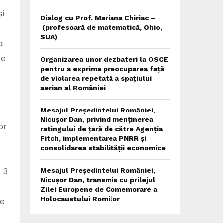
și
Dialog cu Prof. Mariana Chiriac –
(profesoară de matematică, Ohio,
SUA)
a
de
Organizarea unor dezbateri la OSCE
pentru a exprima preocuparea față
de violarea repetată a spațiului
aerian al României
Mesajul Președintelui României,
Nicușor Dan, privind menținerea
or
ratingului de țară de către Agenția
Fitch, implementarea PNRR și
consolidarea stabilității economice
 3
Mesajul Președintelui României,
Nicușor Dan, transmis cu prilejul
Zilei Europene de Comemorare a
Holocaustului Romilor
pe