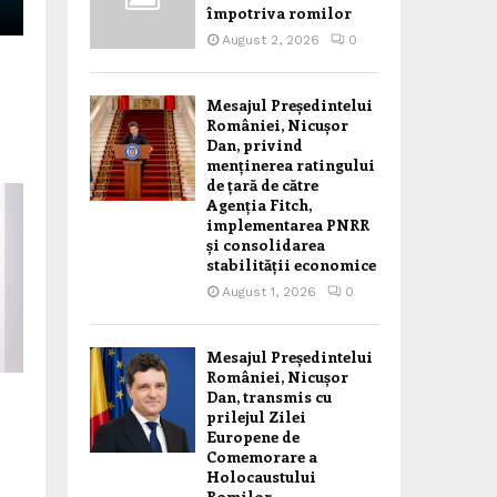
împotriva romilor
August 2, 2026
0
Mesajul Președintelui
României, Nicușor
Dan, privind
menținerea ratingului
de țară de către
Agenția Fitch,
implementarea PNRR
și consolidarea
stabilității economice
August 1, 2026
0
Mesajul Președintelui
României, Nicușor
Dan, transmis cu
prilejul Zilei
Europene de
Comemorare a
Holocaustului
Romilor