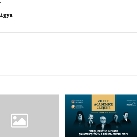
i
gya