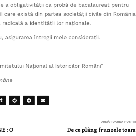
 a obligativității ca probă de bacalaureat pentru
i care există din partea societății civile din România
 radicală a identității lor naționale.
sigurarea întregii mele considerații.
ional al Istoricilor Români“
omâne
URMĂTOAREA POSTA
E : O
De ce plâng frunzele toa