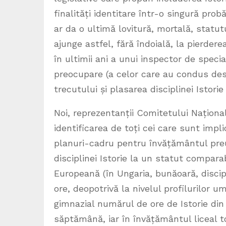
finalități identitare într-o singură pro
ar da o ultimă lovitură, mortală, statut
ajunge astfel, fără îndoială, la pierdere
în ultimii ani a unui inspector de specia
preocupare (a celor care au condus de
trecutului și plasarea disciplinei Istorie
Noi, reprezentanții Comitetului Național
identificarea de toți cei care sunt impli
planuri-cadru pentru învățământul preu
disciplinei Istorie la un statut compar
Europeană (în Ungaria, bunăoară, discip
ore, deopotrivă la nivelul profilurilor 
gimnazial numărul de ore de Istorie din 
săptămână, iar în învățământul liceal t