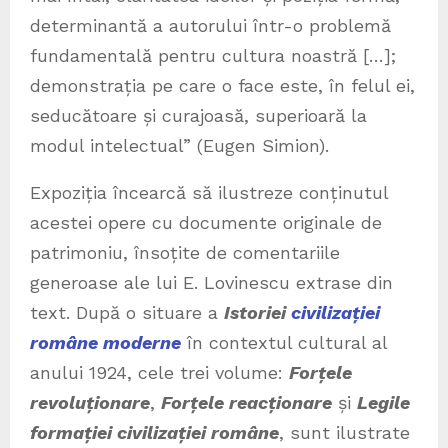
determinantă a autorului într-o problemă
fundamentală pentru cultura noastră […];
demonstrația pe care o face este, în felul ei,
seducătoare și curajoasă, superioară la
modul intelectual” (Eugen Simion).
Expoziția încearcă să ilustreze conținutul
acestei opere cu documente originale de
patrimoniu, însoțite de comentariile
generoase ale lui E. Lovinescu extrase din
text. După o situare a
Istoriei
civilizației
române moderne
în contextul cultural al
anului 1924, cele trei volume:
Forțele
revoluționare
,
Forțele reacționare
și
Legile
formației civilizației române
, sunt ilustrate