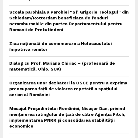
Scoala parohiala a Parohiei “Sf. Grigorie Teologul” din
Schiedam/Rotterdam beneficiaza de fonduri
nerambursabile din partea Departamentului pentru
Romanii de Pretutindeni
Ziua națională de comemorare a Holocaustului
împotriva romilor
Dialog cu Prof. Mariana Chiriac – (profesoară de
matematică, Ohio, SUA)
Organizarea unor dezbateri la OSCE pentru a exprima
preocuparea față de violarea repetată a spațiului
aerian al României
Mesajul Președintelui României, Nicușor Dan, privind
menținerea ratingului de țară de către Agenția Fitch,
implementarea PNRR și consolidarea stabilității
economice