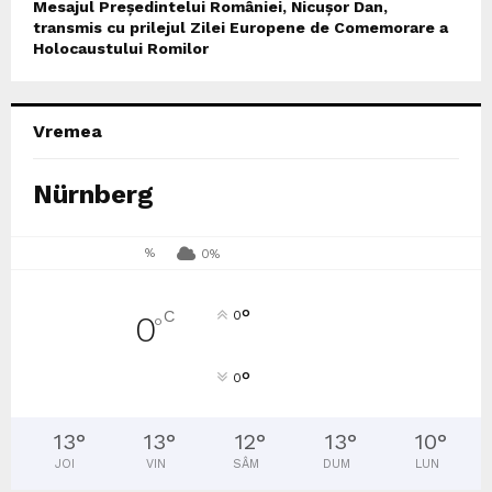
Mesajul Președintelui României, Nicușor Dan,
transmis cu prilejul Zilei Europene de Comemorare a
Holocaustului Romilor
Vremea
Nürnberg
%
0%
°
C
0
0
°
°
0
13
°
13
°
12
°
13
°
10
°
JOI
VIN
SÂM
DUM
LUN