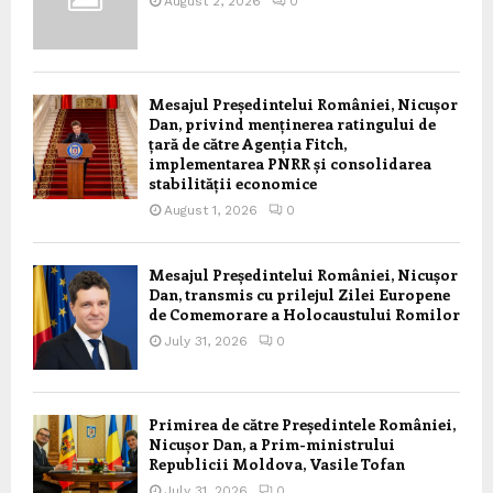
August 2, 2026
0
Mesajul Președintelui României, Nicușor
Dan, privind menținerea ratingului de
țară de către Agenția Fitch,
implementarea PNRR și consolidarea
stabilității economice
August 1, 2026
0
Mesajul Președintelui României, Nicușor
Dan, transmis cu prilejul Zilei Europene
de Comemorare a Holocaustului Romilor
July 31, 2026
0
Primirea de către Președintele României,
Nicușor Dan, a Prim-ministrului
Republicii Moldova, Vasile Tofan
July 31, 2026
0