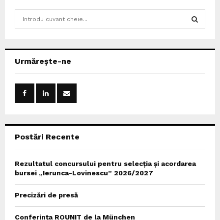
S
e
a
S
r
c
E
Urmărește-ne
h
f
A
o
r
R
:
C
Postări Recente
H
Rezultatul concursului pentru selecția și acordarea
bursei „Ierunca-Lovinescu” 2026/2027
Precizări de presă
Conferința ROUNIT de la München