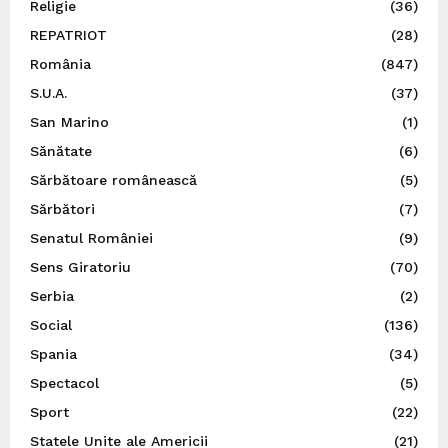
Religie
(36)
REPATRIOT
(28)
România
(847)
S.U.A.
(37)
San Marino
(1)
Sănătate
(6)
Sărbătoare românească
(5)
Sărbători
(7)
Senatul României
(9)
Sens Giratoriu
(70)
Serbia
(2)
Social
(136)
Spania
(34)
Spectacol
(5)
Sport
(22)
Statele Unite ale Americii
(21)