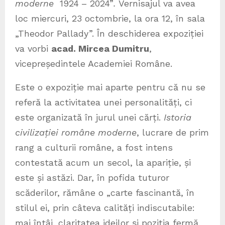
moderne
1924
– 2024”
.
Vernisajul va avea
loc miercuri, 23 octombrie, la ora 12, în sala
„Theodor Pallady”. În deschiderea expoziției
va vorbi
acad. Mircea Dumitru
,
vicepreședintele Academiei Române.
Este o expoziție mai aparte pentru că nu se
referă la activitatea unei personalități, ci
este organizată în jurul unei cărți.
Istoria
civilizației române moderne
, lucrare de prim
rang a culturii române, a fost intens
contestată acum un secol, la apariție, și
este și astăzi. Dar, în pofida tuturor
scăderilor, rămâne o „carte fascinantă, în
stilul ei, prin câteva calități indiscutabile:
mai întâi, claritatea ideilor și poziția fermă,