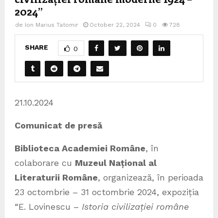
2024”
de
Ion Marius Tatomir
October 22, 2024
0
728
SHARE
0
21.10.2024
Comunicat de presă
Biblioteca Academiei Române
, în
colaborare cu
Muzeul Național al
Literaturii Române
, organizează, în perioada
23 octombrie – 31 octombrie 2024, expoziția
“E. Lovinescu –
Istoria civilizației române