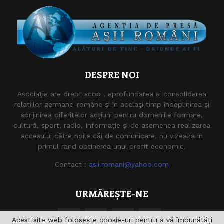
DESPRE NOI
Asociaţia are drept scop , aprofundarea si consolidarea
relaţiilor germane-române şi în acelaşi timp îndeplinirea şi
sprijinirea diferitelor acţiuni pentru domeniile formare,
cultură, sport, radio, Informaţie şi de asemenea realizarea
accesului către noile căi de comunicare. nu vizeaza in
primul rand obtinerea unui profit economic.
Contact :
asii.romani@yahoo.com
URMĂREȘTE-NE
Acest site web folosește cookie-uri pentru a vă îmbunătăți