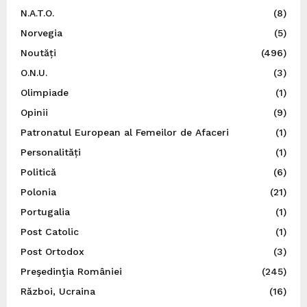
N.A.T.O.
(8)
Norvegia
(5)
Noutăți
(496)
O.N.U.
(3)
Olimpiade
(1)
Opinii
(9)
Patronatul European al Femeilor de Afaceri
(1)
Personalități
(1)
Politică
(6)
Polonia
(21)
Portugalia
(1)
Post Catolic
(1)
Post Ortodox
(3)
Preşedinţia României
(245)
Război, Ucraina
(16)