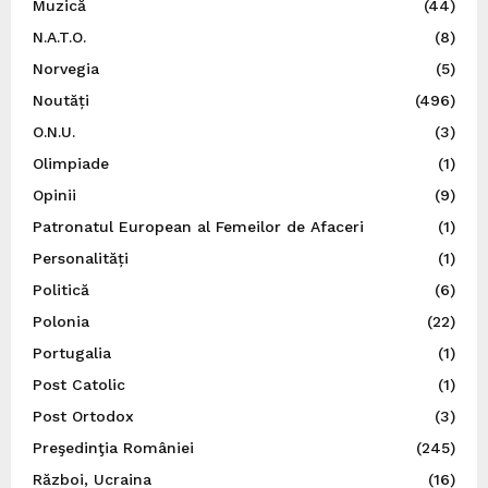
Muzică
(44)
N.A.T.O.
(8)
Norvegia
(5)
Noutăți
(496)
O.N.U.
(3)
Olimpiade
(1)
Opinii
(9)
Patronatul European al Femeilor de Afaceri
(1)
Personalități
(1)
Politică
(6)
Polonia
(22)
Portugalia
(1)
Post Catolic
(1)
Post Ortodox
(3)
Preşedinţia României
(245)
Război, Ucraina
(16)