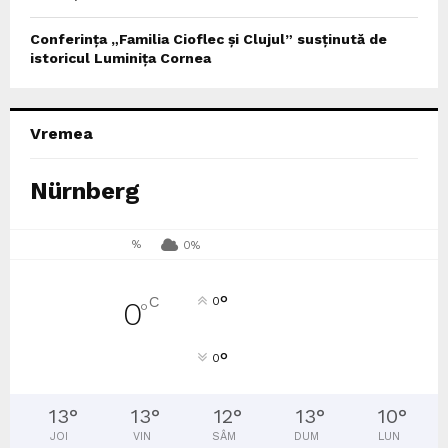
Conferința „Familia Cioflec și Clujul” susținută de
istoricul Luminița Cornea
Vremea
Nürnberg
%
0%
°
C
0
0
°
°
0
13
°
13
°
12
°
13
°
10
°
JOI
VIN
SÂM
DUM
LUN