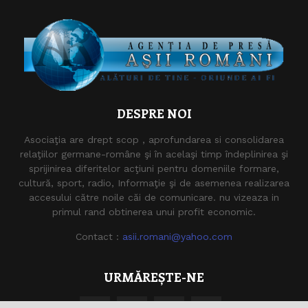
DESPRE NOI
Asociaţia are drept scop , aprofundarea si consolidarea
relaţiilor germane-române şi în acelaşi timp îndeplinirea şi
sprijinirea diferitelor acţiuni pentru domeniile formare,
cultură, sport, radio, Informaţie şi de asemenea realizarea
accesului către noile căi de comunicare. nu vizeaza in
primul rand obtinerea unui profit economic.
Contact :
asii.romani@yahoo.com
URMĂREȘTE-NE