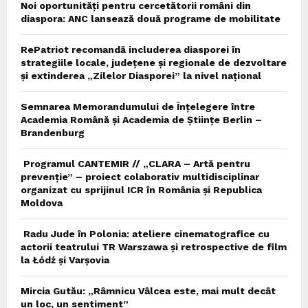
Noi oportunități pentru cercetătorii români din
diaspora: ANC lansează două programe de mobilitate
RePatriot recomandă includerea diasporei în
strategiile locale, județene și regionale de dezvoltare
și extinderea „Zilelor Diasporei” la nivel național
Semnarea Memorandumului de Înțelegere între
Academia Română și Academia de Științe Berlin –
Brandenburg
Programul CANTEMIR // „CLARA – Artă pentru
prevenție” – proiect colaborativ multidisciplinar
organizat cu sprijinul ICR în România și Republica
Moldova
Radu Jude în Polonia: ateliere cinematografice cu
actorii teatrului TR Warszawa și retrospective de film
la Łódź și Varșovia
Mircia Gutău: „Râmnicu Vâlcea este, mai mult decât
un loc, un sentiment”