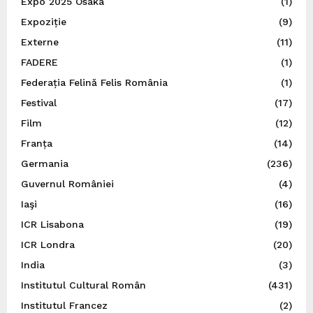
Expo 2025 Osaka
(1)
Expoziție
(9)
Externe
(11)
FADERE
(1)
Federația Felină Felis România
(1)
Festival
(17)
Film
(12)
Franța
(14)
Germania
(236)
Guvernul României
(4)
Iaşi
(16)
ICR Lisabona
(19)
ICR Londra
(20)
India
(3)
Institutul Cultural Român
(431)
Institutul Francez
(2)