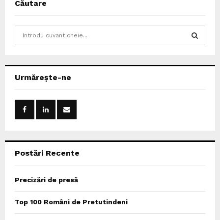
Căutare
S
e
a
S
r
c
E
Urmărește-ne
h
f
A
o
r
R
:
C
Postări Recente
H
Precizări de presă
Top 100 Români de Pretutindeni