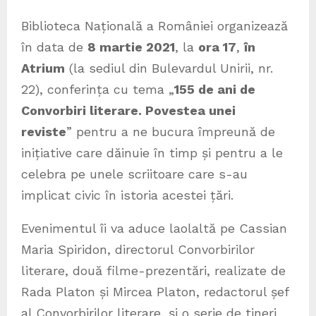
Biblioteca Națională a României organizează
în data de
8 martie 2021
, la
ora 17
,
în
Atrium
(la sediul din Bulevardul Unirii, nr.
22), conferința cu tema „
155 de ani de
Convorbiri literare. Povestea unei
reviste
” pentru a ne bucura împreună de
inițiative care dăinuie în timp și pentru a le
celebra pe unele scriitoare care s-au
implicat civic în istoria acestei țări.
Evenimentul îi va aduce laolaltă pe Cassian
Maria Spiridon, directorul Convorbirilor
literare, două filme-prezentări, realizate de
Rada Platon și Mircea Platon, redactorul șef
al Convorbirilor literare, și o serie de tineri