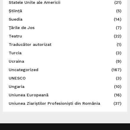
Statele Unite ale Americii
(21)
Știință
(5)
Suedia
(14)
Ţările de Jos
(7)
Teatru
(22)
Traducător autorizat
(1)
Turcia
(3)
Ucraina
(9)
Uncategorized
(167)
UNESCO
(3)
Ungaria
(10)
Uniunea Europeană
(16)
Uniunea Ziariștilor Profesioniști din România
(37)