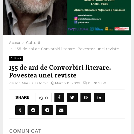
Acasa
Cultură
155 de ani de Convorbiri literare. Povestea unei reviste
Cultură
155 de ani de Convorbiri literare.
Povestea unei reviste
de
Ion Marius Tatomir
March 8, 2023
0
1050
SHARE
0
COMUNICAT