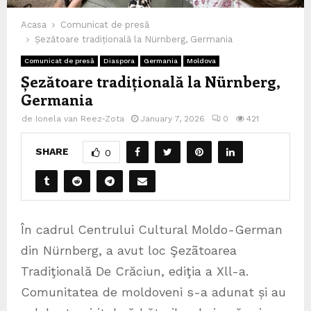
Acasa
Comunicat de presă
Șezătoare tradițională la Nürnberg, Germania
Comunicat de presă
Diaspora
Germania
Moldova
Șezătoare tradițională la Nürnberg,
Germania
de
Ionela van Reez-Zota
January 7, 2026
0
421
SHARE
0
În cadrul Centrului Cultural Moldo-German
din Nürnberg, a avut loc Şezãtoarea
Tradiţională De Crăciun, ediţia a Xll-a.
Comunitatea de moldoveni s-a adunat și au