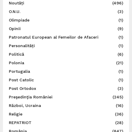
Noutăți
(496)
O.N.U.
(3)
Olimpiade
(1)
Opinii
(9)
Patronatul European al Femeilor de Afaceri
(1)
Personalități
(1)
Politică
(6)
Polonia
(21)
Portugalia
(1)
Post Catolic
(1)
Post Ortodox
(3)
Preşedinţia României
(245)
Război, Ucraina
(16)
Religie
(36)
REPATRIOT
(28)
România
(847)