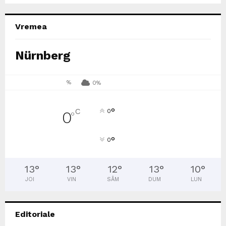
Vremea
Nürnberg
%
0%
°
C
0
0
°
°
0
13
°
13
°
12
°
13
°
10
°
JOI
VIN
SÂM
DUM
LUN
Editoriale