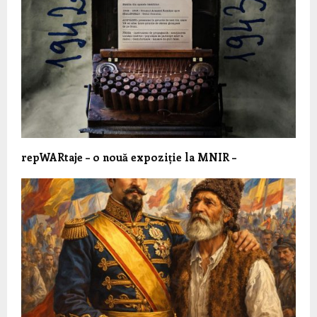
repWARtaje – o nouă expoziție la MNIR –