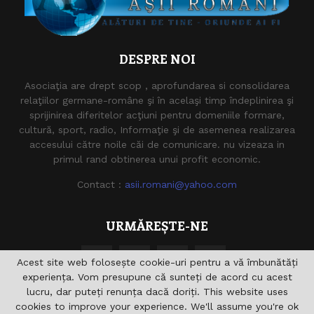
DESPRE NOI
Asociaţia are drept scop , aprofundarea si consolidarea
relaţiilor germane-române şi în acelaşi timp îndeplinirea şi
sprijinirea diferitelor acţiuni pentru domeniile formare,
cultură, sport, radio, Informaţie şi de asemenea realizarea
accesului către noile căi de comunicare. nu vizeaza in
primul rand obtinerea unui profit economic.
Contact :
asii.romani@yahoo.com
URMĂREȘTE-NE
Acest site web folosește cookie-uri pentru a vă îmbunătăți
experiența. Vom presupune că sunteți de acord cu acest
lucru, dar puteți renunța dacă doriți. This website uses
cookies to improve your experience. We'll assume you're ok