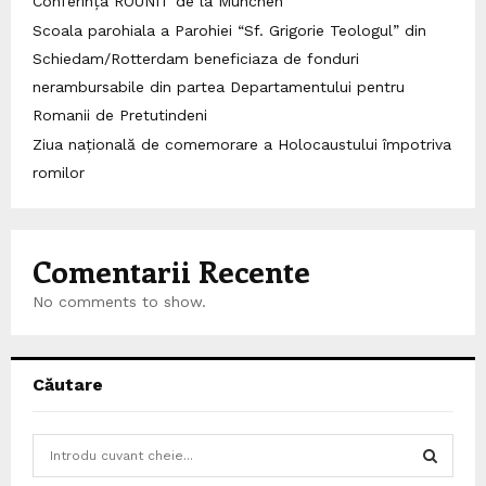
Conferința ROUNIT de la München
Scoala parohiala a Parohiei “Sf. Grigorie Teologul” din
Schiedam/Rotterdam beneficiaza de fonduri
nerambursabile din partea Departamentului pentru
Romanii de Pretutindeni
Ziua națională de comemorare a Holocaustului împotriva
romilor
Comentarii Recente
No comments to show.
Căutare
S
e