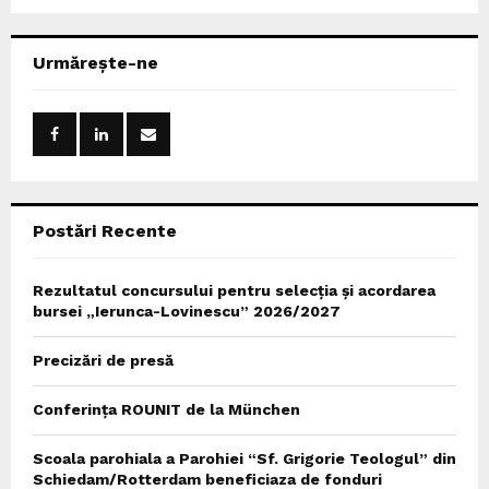
a
S
r
c
E
Urmărește-ne
h
f
A
o
r
R
:
C
Postări Recente
H
Rezultatul concursului pentru selecția și acordarea
bursei „Ierunca-Lovinescu” 2026/2027
Precizări de presă
Conferința ROUNIT de la München
Scoala parohiala a Parohiei “Sf. Grigorie Teologul” din
Schiedam/Rotterdam beneficiaza de fonduri