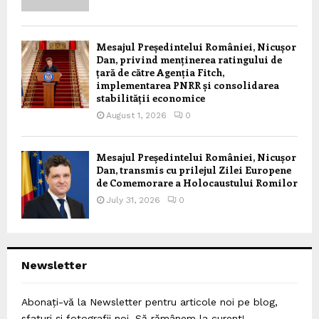
Mesajul Președintelui României, Nicușor
Dan, privind menținerea ratingului de
țară de către Agenția Fitch,
implementarea PNRR și consolidarea
stabilității economice
August 1, 2026
0
Mesajul Președintelui României, Nicușor
Dan, transmis cu prilejul Zilei Europene
de Comemorare a Holocaustului Romilor
July 31, 2026
0
Newsletter
Abonați-vă la Newsletter pentru articole noi pe blog,
sfaturi și fotografii noi. Să rămânem la curent!