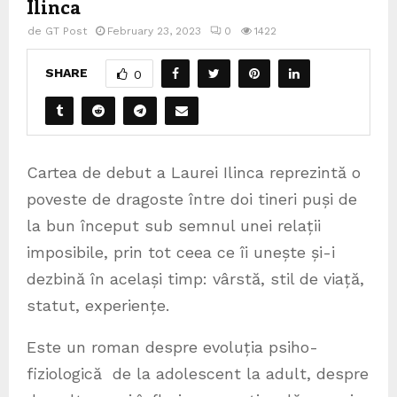
Ilinca
de
GT Post
February 23, 2023
0
1422
SHARE
0
Cartea de debut a Laurei Ilinca reprezintă o
poveste de dragoste între doi tineri puși de
la bun început sub semnul unei relații
imposibile, prin tot ceea ce îi unește și-i
dezbină în același timp: vârstă, stil de viață,
statut, experiențe.
Este un roman despre evoluția psiho-
fiziologică de la adolescent la adult, despre