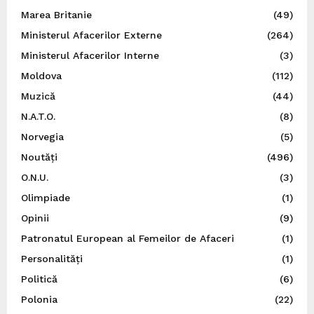
Marea Britanie
(49)
Ministerul Afacerilor Externe
(264)
Ministerul Afacerilor Interne
(3)
Moldova
(112)
Muzică
(44)
N.A.T.O.
(8)
Norvegia
(5)
Noutăți
(496)
O.N.U.
(3)
Olimpiade
(1)
Opinii
(9)
Patronatul European al Femeilor de Afaceri
(1)
Personalități
(1)
Politică
(6)
Polonia
(22)