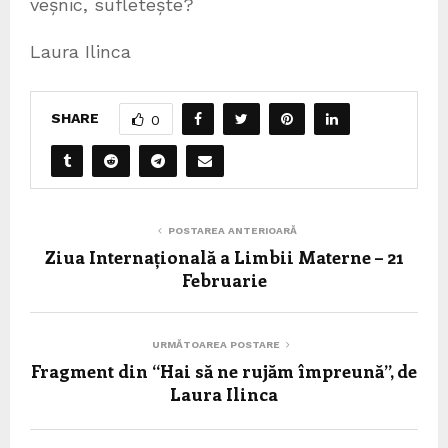
veșnic, sufletește?
Laura Ilinca
SHARE
0
POSTAREA ANTERIOARĂ
Ziua Internațională a Limbii Materne – 21
Februarie
URMĂTOAREA POSTARE
Fragment din “Hai să ne rujăm împreună”, de
Laura Ilinca