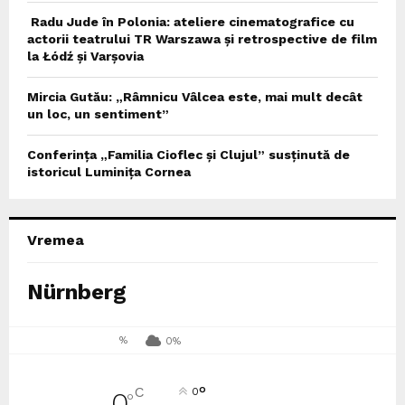
Radu Jude în Polonia: ateliere cinematografice cu
actorii teatrului TR Warszawa și retrospective de film
la Łódź și Varșovia
Mircia Gutău: „Râmnicu Vâlcea este, mai mult decât
un loc, un sentiment”
Conferința „Familia Cioflec și Clujul” susținută de
istoricul Luminița Cornea
Vremea
Nürnberg
%
0%
°
C
0
0
°