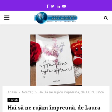
Facebook
Twitter
Linkedin
Youtube
PRIMARY
MENU
Acasa
Noutăți
Hai să ne rujăm împreună, de Laura Ilinca
Noutăți
Hai să ne rujăm împreună, de Laura