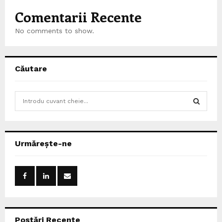
Comentarii Recente
No comments to show.
Căutare
S
e
a
S
r
c
E
Urmărește-ne
h
f
A
o
r
R
:
C
Postări Recente
H