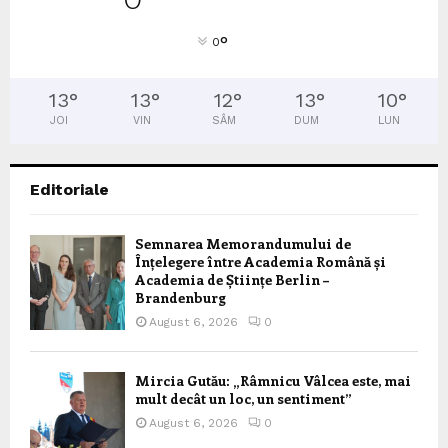
°
0
13
°
13
°
12
°
13
°
10
°
JOI
VIN
SÂM
DUM
LUN
Editoriale
Semnarea Memorandumului de
Înțelegere între Academia Română și
Academia de Științe Berlin –
Brandenburg
August 6, 2026
0
Mircia Gutău: „Râmnicu Vâlcea este, mai
mult decât un loc, un sentiment”
August 6, 2026
0