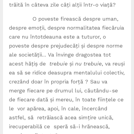
trăită în câteva zile câți alții într-o viață?
O poveste firească despre uman,
despre emoții, despre normalitatea fiecăruia
care nu întotdeauna este a tuturor, o
poveste despre prejudecăți și despre norme
ale societății… Va învinge dragostea tot
acest hățiș de
trebuie
și
nu trebuie
, va reuși
ea să se ridice deasupra mentalului colectiv,
crezând doar în propria forță ? Sau va
merge fiecare pe drumul lui, căutându-se
de fiecare dată și mereu, în toate ființele ce
le vor apărea, apoi, în cale, încercând
astfel, să retrăiască acea simțire unică,
irecuperabilă ce speră să-i hrănească,