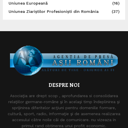
Uniunea Europeană
(16)
Uniunea Ziariștilor Profesioniști din România
(37)
DESPRE NOI
Asociaţia are drept scop , aprofundarea si consolidarea
relaţiilor germane-române şi în acelaşi timp îndeplinirea şi
sprijinirea diferitelor acţiuni pentru domeniile formare,
cultură, sport, radio, Informaţie şi de asemenea realizarea
accesului către noile căi de comunicare. nu vizeaza in
primul rand obtinerea unui profit economic.