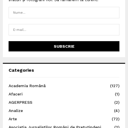
Categories
Academia Română
(127)
Afaceri
(1)
AGERPRESS
(2)
Analize
(4)
Arte
(72)
Asociația Jurnaliștilor Români de Pretutindeni
(2)