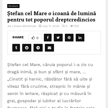
Exclusiv
Ștefan cel Mare o icoană de lumină
pentru tot poporul dreptcredincios
de
Liliana Moldovan
July 11, 2024
0
1125
SHARE
0
Ștefan cel Mare, căruia poporul i-a zis cu
dragă inimă, și bun și sfânt și mare, …
„Cinstit și harnic, răbdător fără să uite și
viteaz fără cruzime, strașnic în mânie și
senin în iertare, răspicat și cu măsură în
grai, gospodar și iubitor al lucrărilor
frumoase, fără nici o trufie în faptele sale,