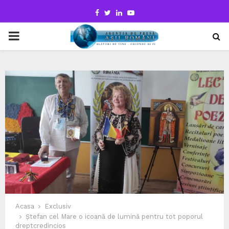
Facebook
Twitter
Linkedin
Youtube
PRIMARY
MENU
Acasa
Exclusiv
Ștefan cel Mare o icoană de lumină pentru tot poporul
dreptcredincios