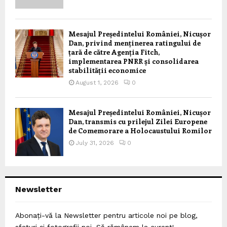
Mesajul Președintelui României, Nicușor
Dan, privind menținerea ratingului de
țară de către Agenția Fitch,
implementarea PNRR și consolidarea
stabilității economice
August 1, 2026
0
Mesajul Președintelui României, Nicușor
Dan, transmis cu prilejul Zilei Europene
de Comemorare a Holocaustului Romilor
July 31, 2026
0
Newsletter
Abonați-vă la Newsletter pentru articole noi pe blog,
sfaturi și fotografii noi. Să rămânem la curent!