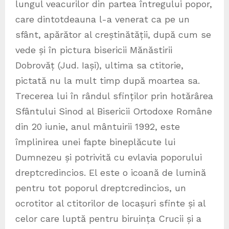
lungul veacurilor din partea întregului popor,
care dintotdeauna l-a venerat ca pe un
sfânt, apărător al creștinătății, după cum se
vede și în pictura bisericii Mănăstirii
Dobrovăț (Jud. Iași), ultima sa ctitorie,
pictată nu la mult timp după moartea sa.
Trecerea lui în rândul sfinților prin hotărârea
Sfântului Sinod al Bisericii Ortodoxe Române
din 20 iunie, anul mântuirii 1992, este
împlinirea unei fapte bineplăcute lui
Dumnezeu și potrivită cu evlavia poporului
dreptcredincios. El este o icoană de lumină
pentru tot poporul dreptcredincios, un
ocrotitor al ctitorilor de locașuri sfinte și al
celor care luptă pentru biruința Crucii și a