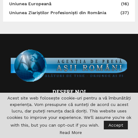
Uniunea Europeană
(16)
Uniunea Ziariștilor Profesioniști din România
(37)
DESPRE NOI
Acest site web folosește cookie-uri pentru a vă îmbunătăți
Asociaţia are drept scop , aprofundarea si consolidarea
experiența. Vom presupune că sunteți de acord cu acest
relaţiilor germane-române şi în acelaşi timp îndeplinirea şi
lucru, dar puteți renunța dacă doriți. This website uses
sprijinirea diferitelor acţiuni pentru domeniile formare,
cookies to improve your experience. We'll assume you're ok
cultură, sport, radio, Informaţie şi de asemenea realizarea
with this, but you can opt-out if you wish.
Accept
accesului către noile căi de comunicare. nu vizeaza in
Read More
primul rand obtinerea unui profit economic.