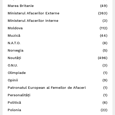
Marea Britanie
(49)
Ministerul Afacerilor Externe
(263)
Ministerul Afacerilor Interne
(3)
Moldova
(112)
Muzică
(44)
N.A.T.O.
(8)
Norvegia
(5)
Noutăți
(496)
O.N.U.
(3)
Olimpiade
(1)
Opinii
(9)
Patronatul European al Femeilor de Afaceri
(1)
Personalități
(1)
Politică
(6)
Polonia
(22)