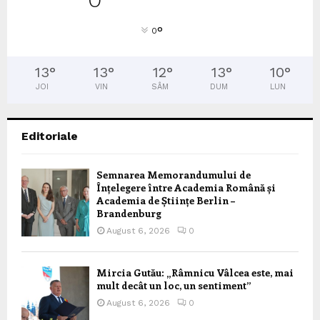
°
0
13
°
13
°
12
°
13
°
10
°
JOI
VIN
SÂM
DUM
LUN
Editoriale
Semnarea Memorandumului de
Înțelegere între Academia Română și
Academia de Științe Berlin –
Brandenburg
August 6, 2026
0
Mircia Gutău: „Râmnicu Vâlcea este, mai
mult decât un loc, un sentiment”
August 6, 2026
0