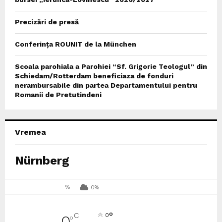
Precizări de presă
Conferința ROUNIT de la München
Scoala parohiala a Parohiei “Sf. Grigorie Teologul” din
Schiedam/Rotterdam beneficiaza de fonduri
nerambursabile din partea Departamentului pentru
Romanii de Pretutindeni
Vremea
Nürnberg
%
0%
°
C
0
0
°