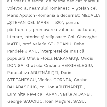
a urmat un recital de poezie dedicat marelui
Voievod al neamului românesc – Ştefan cel
Mare! Apollon-România a decernat: MEDALIA
„ŞTEFAN CEL MARE – 520”, pentru
păstrarea şi promovarea valorilor culturale,
literare, istorice şi religioase: Col. Gheorghe
MATEI, prof. Valeria STUPCANU, Bebe
Pandele JIANU, interpretei de muzică
populară Ofelia Floica HARANGUŞ, Ovidiu
DONISA, Gratiela Cristina HERGHELEGIU,
Paraschiva ABUTNĂRIŢEI, Dorin
ŞTEFĂNESCU, Viorica CORNEA, Casian
BALABASCIUC, col. Ion ABUTNĂRIŢEI,
Luminița Reveica ȚĂRAN, Vasile AIOANEI,
George SAUCIUC, Ioan Mugurel SASU,