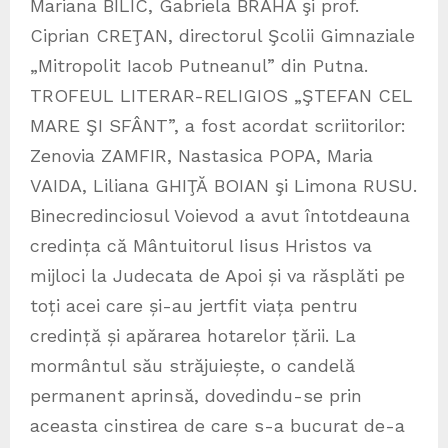
Mariana BILIC, Gabriela BRAHA şi prof.
Ciprian CREŢAN, directorul Şcolii Gimnaziale
„Mitropolit Iacob Putneanul” din Putna.
TROFEUL LITERAR-RELIGIOS „ŞTEFAN CEL
MARE ŞI SFÂNT”, a fost acordat scriitorilor:
Zenovia ZAMFIR, Nastasica POPA, Maria
VAIDA, Liliana GHIŢĂ BOIAN şi Limona RUSU.
Binecredinciosul Voievod a avut întotdeauna
credința că Mântuitorul Iisus Hristos va
mijloci la Judecata de Apoi și va răsplăti pe
toți acei care și-au jertfit viața pentru
credință și apărarea hotarelor țării. La
mormântul său străjuiește, o candelă
permanent aprinsă, dovedindu-se prin
aceasta cinstirea de care s-a bucurat de-a