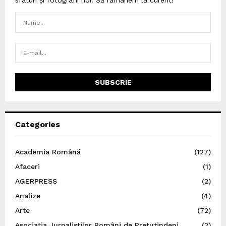
Categories
Academia Română
(127)
Afaceri
(1)
AGERPRESS
(2)
Analize
(4)
Arte
(72)
Asociația Jurnaliștilor Români de Pretutindeni
(2)