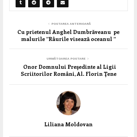
POSTAREA ANTERIOARĂ
Cu prietenul Anghel Dumbrăveanu pe
malurile ”Râurile visează oceanul ”
URMĂTOAREA POSTARE
Onor Domnului Preşedinte al Ligii
Scriitorilor Români, Al. Florin Ţene
Liliana Moldovan