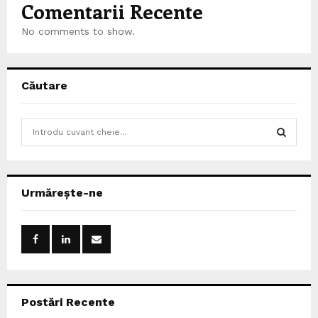
Comentarii Recente
No comments to show.
Căutare
S
e
a
S
r
c
E
Urmărește-ne
h
f
A
o
r
R
:
C
Postări Recente
H