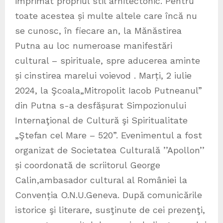
imprimat propriul stil arhitectonic. Pentru
toate acestea și multe altele care încă nu
se cunosc, în fiecare an, la Mănăstirea
Putna au loc numeroase manifestări
cultural – spirituale, spre aducerea aminte
și cinstirea marelui voievod . Marți, 2 iulie
2024, la Şcoala„Mitropolit Iacob Putneanul”
din Putna s-a desfășurat Simpozionului
Internaţional de Cultură şi Spiritualitate
„Ştefan cel Mare – 520”. Evenimentul a fost
organizat de Societatea Culturală ’’Apollon’’
și coordonată de scriitorul George
Calin,ambasador cultural al României la
Convenția O.N.U.Geneva. După comunicările
istorice şi literare, susţinute de cei prezenţi,