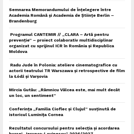
Semnarea Memorandumului de Înțelegere între
Academia Română și Academia de Științe Berlin –
Brandenburg
Programul CANTEMIR // „CLARA – Artă pentru
prevenție” – proiect colaborativ multidisciplinar
organizat cu sprijinul ICR în România și Republica
Moldova
Radu Jude în Polonia: ateliere cinematografice cu
actorii teatrului TR Warszawa și retrospective de film
la Łódź și Varșovia
Mircia Gutău: „Râmnicu Vâlcea este, mai mult decât
un loc, un sentiment”
Conferința „Familia Cioflec și Clujul” susținută de
istoricul Luminița Cornea
Rezultatul concursului pentru selecția și acordarea
bursei „Ierunca-Lovinescu” 2026/2027