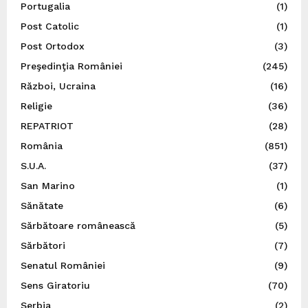
Portugalia
(1)
Post Catolic
(1)
Post Ortodox
(3)
Preşedinţia României
(245)
Război, Ucraina
(16)
Religie
(36)
REPATRIOT
(28)
România
(851)
S.U.A.
(37)
San Marino
(1)
Sănătate
(6)
Sărbătoare românească
(5)
Sărbători
(7)
Senatul României
(9)
Sens Giratoriu
(70)
Serbia
(2)