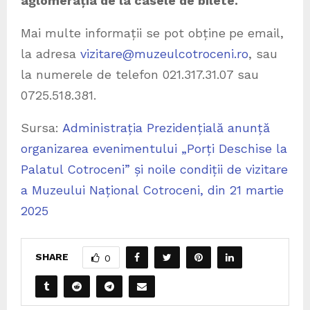
aglomerația de la casele de bilete.
Mai multe informații se pot obține
pe email,
la adresa
vizitare@muzeulcotroceni.ro
, sau
la numerele de telefon 021.317.31.07 sau
0725.518.381.
Sursa:
Administrația Prezidențială anunță
organizarea evenimentului „Porți Deschise la
Palatul Cotroceni” și noile condiții de vizitare
a Muzeului Național Cotroceni, din 21 martie
2025
SHARE
0