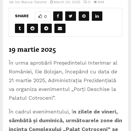
de
Ion Marius Tatomir
March 20, 2025
0
844
SHARE
0
19 martie 2025
În urma aprobării Președintelui Interimar al
României, Ilie Bolojan, începând cu data de
21 martie 2025, Administrația Prezidențială
va organiza evenimentul „Porți Deschise la
Palatul Cotroceni”.
În cadrul evenimentului, î
n zilele de vineri,
sâmbătă și duminică, următoarele zone din
incinta Complexului „Palat Cotroceni” se