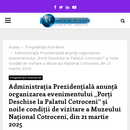
Facebook
Twitter
Linkedin
Youtube
PRIMARY
MENU
Acasa
Preşedinţia României
Administrația Prezidențială anunță organizarea
evenimentului „Porți Deschise la Palatul Cotroceni” și noile
condiții de vizitare a Muzeului Național Cotroceni, din 21
martie 2025
Preşedinţia României
Administrația Prezidențială anunță
organizarea evenimentului „Porți
Deschise la Palatul Cotroceni” și
noile condiții de vizitare a Muzeului
Național Cotroceni, din 21 martie
2025