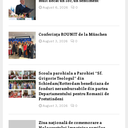
mult decât un loc, un sentiment”
August 6, 2026
0
Conferința ROUNIT de la München
August 3, 2026
0
Scoala parohiala a Parohiei “Sf.
Grigorie Teologul” din
Schiedam/Rotterdam beneficiaza de
fonduri nerambursabile din partea
Departamentului pentru Romanii de
Pretutindeni
August 3, 2026
0
Ziua națională de comemorare a
Holocaustului împotriva romilor