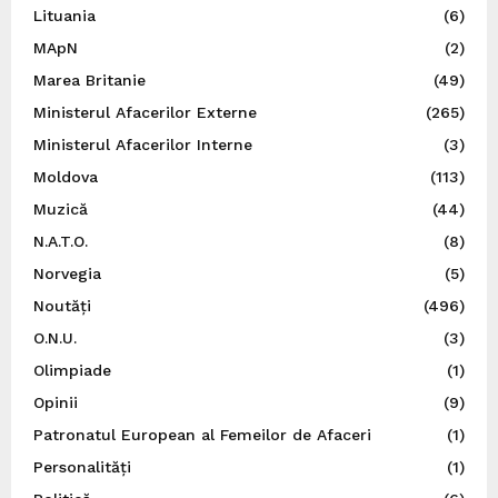
Lituania
(6)
MApN
(2)
Marea Britanie
(49)
Ministerul Afacerilor Externe
(265)
Ministerul Afacerilor Interne
(3)
Moldova
(113)
Muzică
(44)
N.A.T.O.
(8)
Norvegia
(5)
Noutăți
(496)
O.N.U.
(3)
Olimpiade
(1)
Opinii
(9)
Patronatul European al Femeilor de Afaceri
(1)
Personalități
(1)