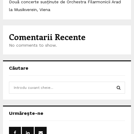
Două concerte susținute de Orchestra Filarmonicii Arad
la Musikverein, Viena
Comentarii Recente
No comments to show.
Căutare
S
e
a
S
r
c
E
Urmărește-ne
h
f
A
o