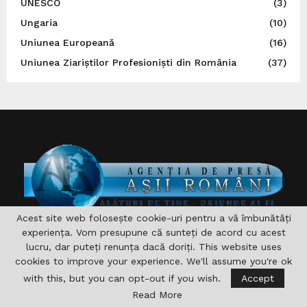
UNESCO
(3)
Ungaria
(10)
Uniunea Europeană
(16)
Uniunea Ziariștilor Profesioniști din România
(37)
Acest site web folosește cookie-uri pentru a vă îmbunătăți
experiența. Vom presupune că sunteți de acord cu acest
DESPRE NOI
lucru, dar puteți renunța dacă doriți. This website uses
cookies to improve your experience. We'll assume you're ok
Asociaţia are drept scop , aprofundarea si consolidarea
with this, but you can opt-out if you wish.
Accept
relaţiilor germane-române şi în acelaşi timp îndeplinirea şi
sprijinirea diferitelor acţiuni pentru domeniile formare,
Read More