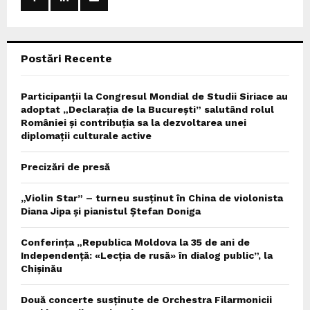
r
R
:
C
Postări Recente
H
Participanții la Congresul Mondial de Studii Siriace au
adoptat „Declarația de la București” salutând rolul
României și contribuția sa la dezvoltarea unei
diplomații culturale active
Precizări de presă
„Violin Star” – turneu susținut în China de violonista
Diana Jipa și pianistul Ștefan Doniga
Conferința „Republica Moldova la 35 de ani de
Independență: «Lecția de rusă» în dialog public”, la
Chișinău
Două concerte susținute de Orchestra Filarmonicii