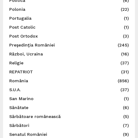
Politică
(6)
Polonia
(22)
Portugalia
(1)
Post Catolic
(1)
Post Ortodox
(3)
Preşedinţia României
(245)
Război, Ucraina
(16)
Religie
(37)
REPATRIOT
(31)
România
(856)
S.U.A.
(37)
San Marino
(1)
Sănătate
(6)
Sărbătoare românească
(5)
Sărbători
(7)
Senatul României
(9)