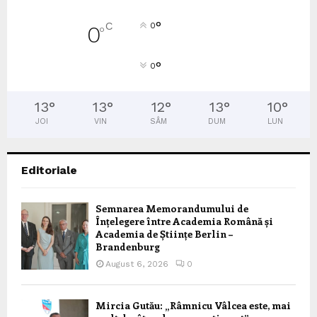
°
C
0
0
°
°
0
13
°
13
°
12
°
13
°
10
°
JOI
VIN
SÂM
DUM
LUN
Editoriale
Semnarea Memorandumului de
Înțelegere între Academia Română și
Academia de Științe Berlin –
Brandenburg
August 6, 2026
0
Mircia Gutău: „Râmnicu Vâlcea este, mai