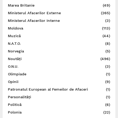
Marea Britanie
(49)
Ministerul Afacerilor Externe
(265)
Ministerul Afacerilor Interne
(3)
Moldova
(113)
Muzică
(44)
N.A.T.O.
(8)
Norvegia
(5)
Noutăți
(496)
O.N.U.
(3)
Olimpiade
(1)
Opinii
(9)
Patronatul European al Femeilor de Afaceri
(1)
Personalități
(1)
Politică
(6)
Polonia
(22)