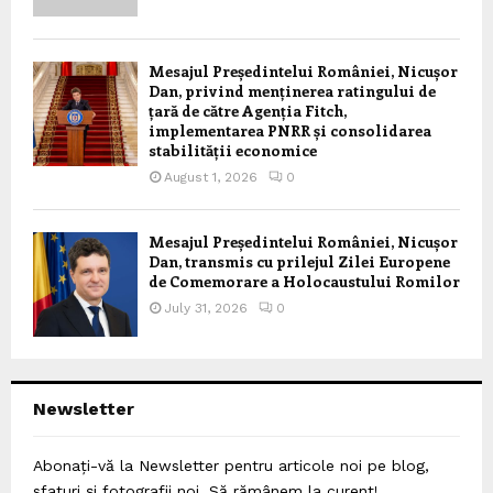
Mesajul Președintelui României, Nicușor
Dan, privind menținerea ratingului de
țară de către Agenția Fitch,
implementarea PNRR și consolidarea
stabilității economice
August 1, 2026
0
Mesajul Președintelui României, Nicușor
Dan, transmis cu prilejul Zilei Europene
de Comemorare a Holocaustului Romilor
July 31, 2026
0
Newsletter
Abonați-vă la Newsletter pentru articole noi pe blog,
sfaturi și fotografii noi. Să rămânem la curent!