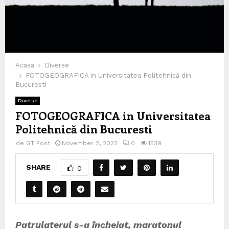
Acasa
Diverse
FOTOGEOGRAFICA in Universitatea Politehnică din
Bucuresti
Diverse
FOTOGEOGRAFICA in Universitatea
Politehnică din Bucuresti
de
GT Post
November 2, 2022
0
1539
SHARE
0
Patrulaterul s-a încheiat, maratonul