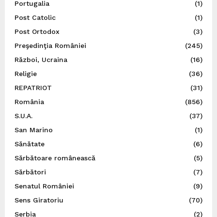
Portugalia
(1)
Post Catolic
(1)
Post Ortodox
(3)
Preşedinţia României
(245)
Război, Ucraina
(16)
Religie
(36)
REPATRIOT
(31)
România
(856)
S.U.A.
(37)
San Marino
(1)
Sănătate
(6)
Sărbătoare românească
(5)
Sărbători
(7)
Senatul României
(9)
Sens Giratoriu
(70)
Serbia
(2)