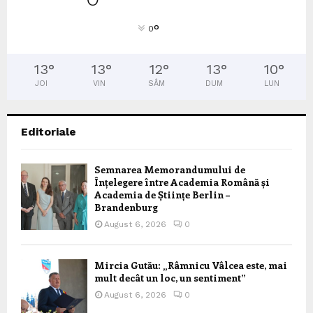
°
0
13
°
13
°
12
°
13
°
10
°
JOI
VIN
SÂM
DUM
LUN
Editoriale
Semnarea Memorandumului de
Înțelegere între Academia Română și
Academia de Științe Berlin –
Brandenburg
August 6, 2026
0
Mircia Gutău: „Râmnicu Vâlcea este, mai
mult decât un loc, un sentiment”
August 6, 2026
0