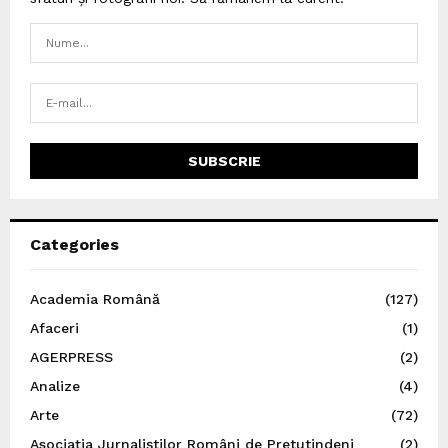
Categories
Academia Română
(127)
Afaceri
(1)
AGERPRESS
(2)
Analize
(4)
Arte
(72)
Asociația Jurnaliștilor Români de Pretutindeni
(2)