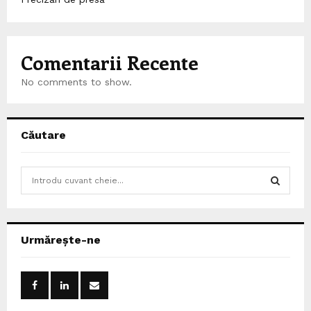
Comentarii Recente
No comments to show.
Căutare
S
e
a
S
r
c
E
Urmărește-ne
h
f
A
o
r
R
: