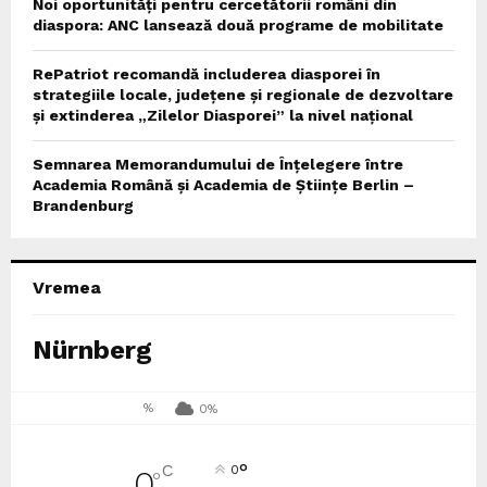
Noi oportunități pentru cercetătorii români din
diaspora: ANC lansează două programe de mobilitate
RePatriot recomandă includerea diasporei în
strategiile locale, județene și regionale de dezvoltare
și extinderea „Zilelor Diasporei” la nivel național
Semnarea Memorandumului de Înțelegere între
Academia Română și Academia de Științe Berlin –
Brandenburg
Vremea
Nürnberg
%
0%
°
C
0
0
°