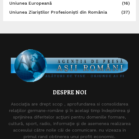
Uniunea Europeană
(16)
Uniunea Ziariștilor Profesioniști din România
(37)
DESPRE NOI
Asociaţia are drept scop , aprofundarea si consolidarea
relaţiilor germane-române şi în acelaşi timp îndeplinirea şi
sprijinirea diferitelor acţiuni pentru domeniile formare,
cultură, sport, radio, Informaţie şi de asemenea realizarea
accesului către noile căi de comunicare. nu vizeaza in
primul rand obtinerea unui profit economic.