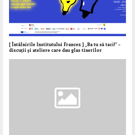
[ Întâlnirile Institutului Francez ] „Ba tu să taci!” –
discuții și ateliere care dau glas tinerilor