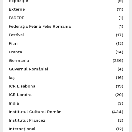
Expoziție
(9)
Externe
(11)
FADERE
(1)
Federația Felină Felis România
(1)
Festival
(17)
Film
(12)
Franța
(14)
Germania
(236)
Guvernul României
(4)
Iaşi
(16)
ICR Lisabona
(19)
ICR Londra
(20)
India
(3)
Institutul Cultural Român
(434)
Institutul Francez
(2)
Internațional
(12)