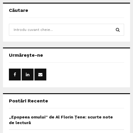
Căutare
S
e
a
S
r
c
E
Urmărește-ne
h
f
A
o
r
R
:
C
Postări Recente
H
„Epopeea omului” de Al Florin Țene: scurte note
de lectură