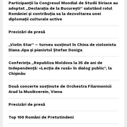
Participanții la Congresul Mondial de Studii Siriace au
adoptat „Declarația de la București” salutând rolul
României și contribuția sa la dezvoltarea unei
diplomații culturale active
Precizări de presă
„Violin Star” – turneu susținut în China de violonista
Diana Jipa și pianistul Ștefan Doniga
Conferința „Republica Moldova la 35 de ani de
Independență: «Lecția de rusă» în dialog public”, la
Chișinău
Două concerte susținute de Orchestra Filarmonicii
Arad la Musikverein, Viena
Precizări de presă
Top 100 Români de Pretutindeni