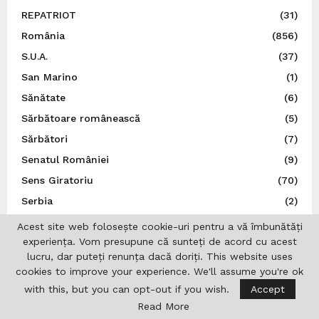
REPATRIOT
(31)
România
(856)
S.U.A.
(37)
San Marino
(1)
Sănătate
(6)
Sărbătoare românească
(5)
Sărbători
(7)
Senatul României
(9)
Sens Giratoriu
(70)
Serbia
(2)
Social
(136)
Acest site web folosește cookie-uri pentru a vă îmbunătăți
experiența. Vom presupune că sunteți de acord cu acest
Spania
(34)
lucru, dar puteți renunța dacă doriți. This website uses
Spectacol
(5)
cookies to improve your experience. We'll assume you're ok
Sport
(22)
with this, but you can opt-out if you wish.
Accept
Statele Unite ale Americii
(21)
Read More