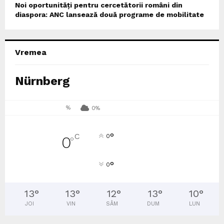
Noi oportunități pentru cercetătorii români din
diaspora: ANC lansează două programe de mobilitate
Vremea
Nürnberg
%
0%
°
C
0
0
°
°
0
13
°
13
°
12
°
13
°
10
°
JOI
VIN
SÂM
DUM
LUN