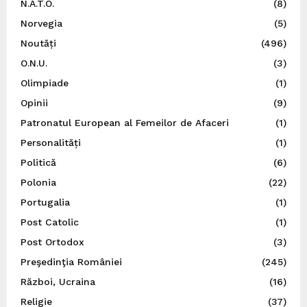
N.A.T.O.
(8)
Norvegia
(5)
Noutăți
(496)
O.N.U.
(3)
Olimpiade
(1)
Opinii
(9)
Patronatul European al Femeilor de Afaceri
(1)
Personalități
(1)
Politică
(6)
Polonia
(22)
Portugalia
(1)
Post Catolic
(1)
Post Ortodox
(3)
Preşedinţia României
(245)
Război, Ucraina
(16)
Religie
(37)