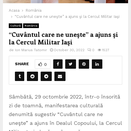
Acasa
România
“Cuvântul care ne uneşte” a ajuns şi la Cercul Militar Iaşi
Cultură
România
“Cuvântul care ne uneşte” a ajuns şi
la Cercul Militar Iaşi
de
Ion Marius Tatomir
October 30, 2022
0
1527
SHARE
0
Sâmbătă, 29 octombrie 2022, într-o însorită
zi de toamnă, manifestarea culturală
denumită sugestiv “Cuvântul care ne
uneşte” a ajuns în Dealul Copoului, la Cercul