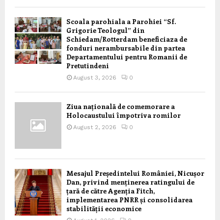
Scoala parohiala a Parohiei “Sf.
Grigorie Teologul” din
Schiedam/Rotterdam beneficiaza de
fonduri nerambursabile din partea
Departamentului pentru Romanii de
Pretutindeni
August 3, 2026
0
Ziua națională de comemorare a
Holocaustului împotriva romilor
August 2, 2026
0
Mesajul Președintelui României, Nicușor
Dan, privind menținerea ratingului de
țară de către Agenția Fitch,
implementarea PNRR și consolidarea
stabilității economice