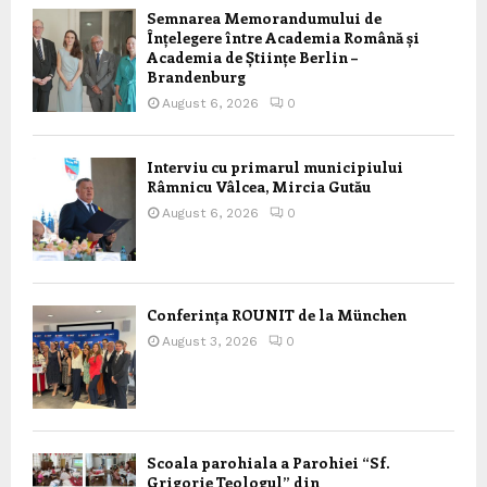
Semnarea Memorandumului de
Înțelegere între Academia Română și
Academia de Științe Berlin –
Brandenburg
August 6, 2026
0
Interviu cu primarul municipiului
Râmnicu Vâlcea, Mircia Gutău
August 6, 2026
0
Conferința ROUNIT de la München
August 3, 2026
0
Scoala parohiala a Parohiei “Sf.
Grigorie Teologul” din