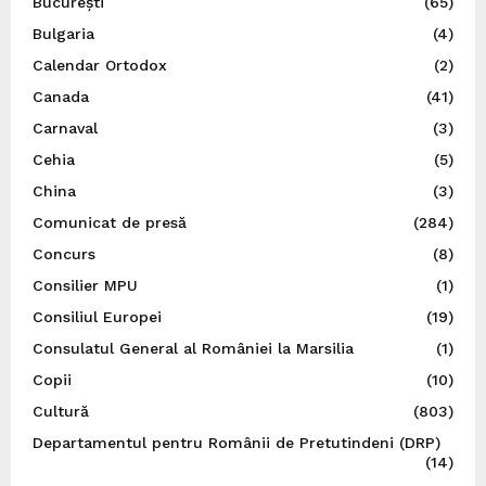
București
(65)
Bulgaria
(4)
Calendar Ortodox
(2)
Canada
(41)
Carnaval
(3)
Cehia
(5)
China
(3)
Comunicat de presă
(284)
Concurs
(8)
Consilier MPU
(1)
Consiliul Europei
(19)
Consulatul General al României la Marsilia
(1)
Copii
(10)
Cultură
(803)
Departamentul pentru Românii de Pretutindeni (DRP)
(14)