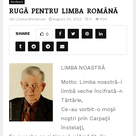
Exclusiv
RUGĂ PENTRU LIMBA ROMÂNĂ
de
Liliana Moldovan
August 30, 2022
0
1104
SHARE
0
LIMBA NOASTRĂ
Motto: Limba noastră-i
limbă veche încifrată-n
Tărtărie,
Ce-au vorbit-o moşii
noştri prin Carpaţii
înstelaţi,