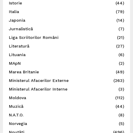
Istorie
(44)
Italia
(79)
Japonia
(14)
Jurnalistică
(7)
Liga Scriitorilor Români
(21)
Literatură
(27)
Lituania
(6)
MApN
(2)
Marea Britanie
(49)
Ministerul Afacerilor Externe
(263)
Ministerul Afacerilor Interne
(3)
Moldova
(112)
Muzică
(44)
N.A.T.O.
(8)
Norvegia
(5)
Noutăți
(496)