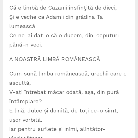
Că e limbă de Cazanii însfinţită de dieci,
Şi e veche ca Adamii din grădina Ta
lumească
Ce ne-ai dat-o să o ducem, din-ceputuri
până-n veci.
A NOASTRĂ LIMBĂ ROMÂNEASCĂ
Cum sună limba românească, urechii care o
ascultă,
V-ați întrebat măcar odată, așa, din pură
întâmplare?
E lină, dulce și doinită, de toți ce-o simt,
ușor vorbită,
Iar pentru suflete și inimi, alintător-