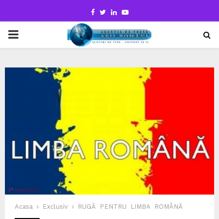
Facebook
Twitter
Linkedin
Youtube
PRIMARY
MENU
Acasa
Exclusiv
RUGĂ PENTRU LIMBA ROMÂNĂ