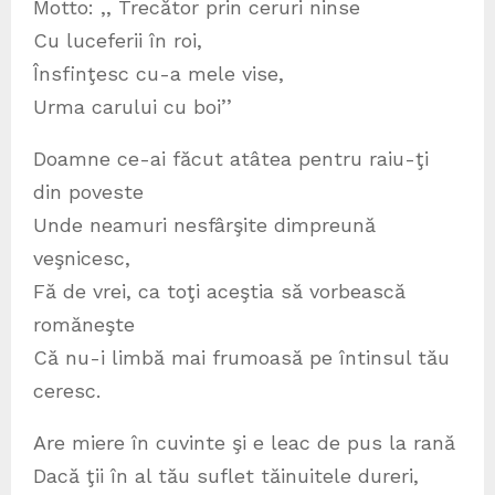
Motto: ,, Trecător prin ceruri ninse
Cu luceferii în roi,
Însfinţesc cu-a mele vise,
Urma carului cu boi’’
Doamne ce-ai făcut atâtea pentru raiu-ţi
din poveste
Unde neamuri nesfârşite dimpreună
veşnicesc,
Fă de vrei, ca toţi aceştia să vorbească
romăneşte
Că nu-i limbă mai frumoasă pe întinsul tău
ceresc.
Are miere în cuvinte şi e leac de pus la rană
Dacă ţii în al tău suflet tăinuitele dureri,