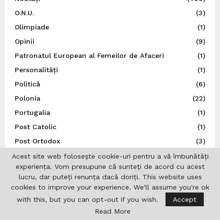
O.N.U.
(3)
Olimpiade
(1)
Opinii
(9)
Patronatul European al Femeilor de Afaceri
(1)
Personalități
(1)
Politică
(6)
Polonia
(22)
Portugalia
(1)
Post Catolic
(1)
Post Ortodox
(3)
Preşedinţia României
(245)
Acest site web folosește cookie-uri pentru a vă îmbunătăți
experiența. Vom presupune că sunteți de acord cu acest
Război, Ucraina
(16)
lucru, dar puteți renunța dacă doriți. This website uses
Religie
(36)
cookies to improve your experience. We'll assume you're ok
REPATRIOT
(28)
with this, but you can opt-out if you wish.
Accept
Read More
România
(851)