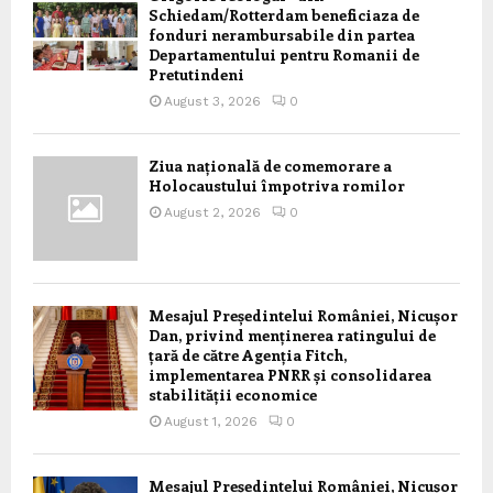
Schiedam/Rotterdam beneficiaza de
fonduri nerambursabile din partea
Departamentului pentru Romanii de
Pretutindeni
August 3, 2026
0
Ziua națională de comemorare a
Holocaustului împotriva romilor
August 2, 2026
0
Mesajul Președintelui României, Nicușor
Dan, privind menținerea ratingului de
țară de către Agenția Fitch,
implementarea PNRR și consolidarea
stabilității economice
August 1, 2026
0
Mesajul Președintelui României, Nicușor