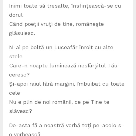
Inimi toate să tresalte, însfinţească-se cu
dorul
Când poeţii vruţi de tine, româneşte
glăsuiesc.
N-ai pe boltă un Luceafăr înroit cu alte
stele
Care-n noapte luminează nesfârşitul Tău
ceresc?
Şi-apoi raiul fără margini, îmbuibat cu toate
cele
Nu e plin de noi românii, ce pe Tine te
slăvesc?
De-asta fă a noastră vorbă toţi pe-acolo s-
o vorbească,