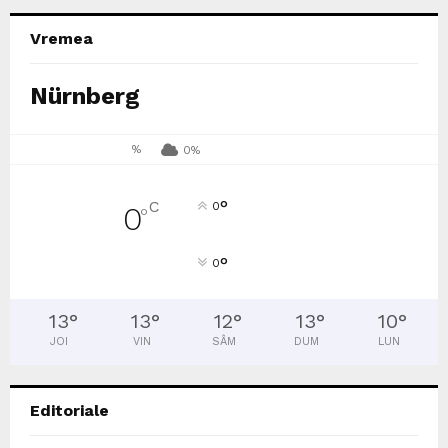
Vremea
Nürnberg
%
0%
°
C
0
0
°
°
0
13
°
13
°
12
°
13
°
10
°
JOI
VIN
SÂM
DUM
LUN
Editoriale