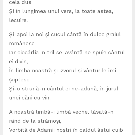
cela dus
Și în lungimea unui vers, la toate astea,
lecuire.
Și-apoi la noi și cucul cântă în dulce graiul
românesc
Iar ciocârlia-n tril se-avântă ne spuie cântul
ei divin,
În limba noastră și izvorul și vânturile îmi
șoptesc
Și-o strună-n cântul ei ne-adună, în jurul
unei căni cu vin.
A noastră limbă-i limbă veche, lăsată-n
rând de la strămoși,
Vorbită de Adamii noștri în caldul ăstui cuib