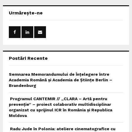
r
c
E
Urmărește-ne
h
f
A
o
r
R
:
C
Postări Recente
H
Semnarea Memorandumului de Înțelegere între
Academia Română și Academia de Științe Berlin –
Brandenburg
Programul CANTEMIR // „CLARA – Artă pentru
prevenție” – proiect colaborativ multidisciplinar
organizat cu sprijinul ICR în România și Republica
Moldova
Radu Jude în Polonia: ateliere cinematografice cu