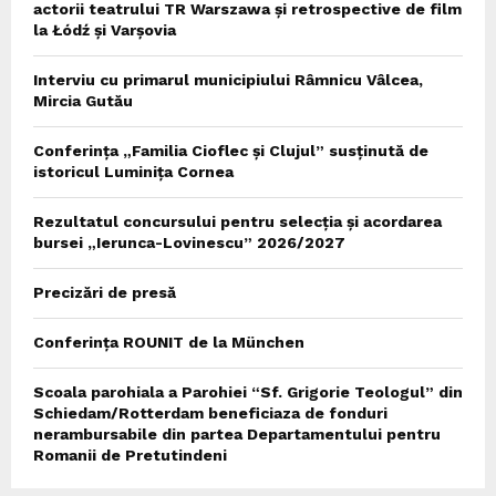
actorii teatrului TR Warszawa și retrospective de film
la Łódź și Varșovia
Interviu cu primarul municipiului Râmnicu Vâlcea,
Mircia Gutău
Conferința „Familia Cioflec și Clujul” susținută de
istoricul Luminița Cornea
Rezultatul concursului pentru selecția și acordarea
bursei „Ierunca-Lovinescu” 2026/2027
Precizări de presă
Conferința ROUNIT de la München
Scoala parohiala a Parohiei “Sf. Grigorie Teologul” din
Schiedam/Rotterdam beneficiaza de fonduri
nerambursabile din partea Departamentului pentru
Romanii de Pretutindeni