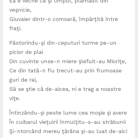
Ea e veche ca şi timpul, plămădit din
veşnicie,
Giuvaier dintr-o comoară, împărţită între
fraţi.
Păstorindu-şi din-ceputuri turme pe-un
picior de plai
Din cuvinte unse-n miere şlefuit-au Mioriţe,
Ce din tată-n fiu trecut-au prin frumoase
guri de rai,
Să se ştie că de-aicea, ni e trag a noastre
viţe.
Întinzându-şi peste lume cea moşie şi avere
În cuibarul vieţuirii înmulţitu-s-au străbunii
Şi-ntorcând mereu ţărâna şi-au luat de-aici