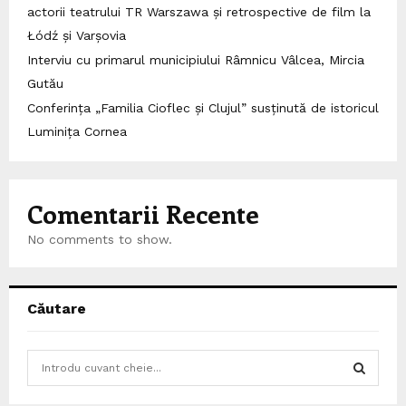
actorii teatrului TR Warszawa și retrospective de film la
Łódź și Varșovia
Interviu cu primarul municipiului Râmnicu Vâlcea, Mircia
Gutău
Conferința „Familia Cioflec și Clujul” susținută de istoricul
Luminița Cornea
Comentarii Recente
No comments to show.
Căutare
S
e
a
S