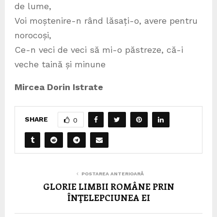
de lume,
Voi moștenire-n rând lăsați-o, avere pentru
norocoși,
Ce-n veci de veci să mi-o păstreze, că-i
veche taină și minune
Mircea Dorin Istrate
SHARE
0
POSTAREA ANTERIOARĂ
GLORIE LIMBII ROMÂNE PRIN
ÎNŢELEPCIUNEA EI