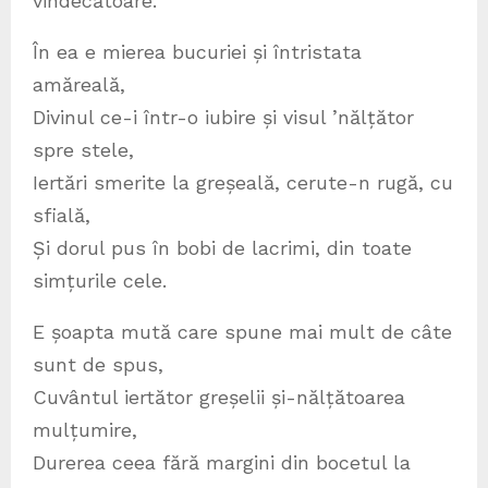
vindecătoare.
În ea e mierea bucuriei și întristata
amăreală,
Divinul ce-i într-o iubire și visul ’nălțător
spre stele,
Iertări smerite la greșeală, cerute-n rugă, cu
sfială,
Și dorul pus în bobi de lacrimi, din toate
simțurile cele.
E șoapta mută care spune mai mult de câte
sunt de spus,
Cuvântul iertător greșelii și-nălțătoarea
mulțumire,
Durerea ceea fără margini din bocetul la