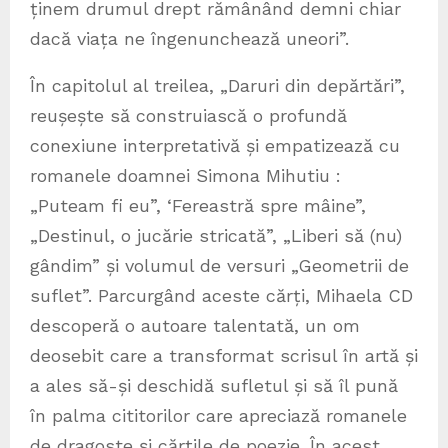
ținem drumul drept rămânând demni chiar
dacă viața ne îngenunchează uneori”.
În capitolul al treilea, „Daruri din depărtări”,
reușește să construiască o profundă
conexiune interpretativă și empatizează cu
romanele doamnei Simona Mihutiu :
„Puteam fi eu”, ‘Fereastră spre mâine”,
„Destinul, o jucărie stricată”, „Liberi să (nu)
gândim” și volumul de versuri „Geometrii de
suflet”. Parcurgând aceste cărți, Mihaela CD
descoperă o autoare talentată, un om
deosebit care a transformat scrisul în artă și
a ales să-și deschidă sufletul și să îl pună
în palma cititorilor care apreciază romanele
de dragoste și cărțile de poezie. În acest