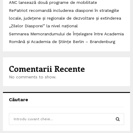
ANC lansează două programe de mobilitate
RePatriot recomandă includerea diasporei în strategiile
locale, județene și regionale de dezvoltare și extinderea
„Zilelor Diasporei” la nivel național
Semnarea Memorandumului de Înțelegere între Academia
Română și Academia de Științe Berlin – Brandenburg
Comentarii Recente
No comments to show.
Căutare
S
e
a
S