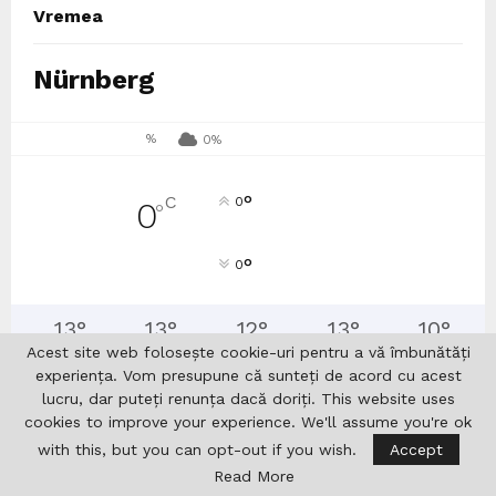
Vremea
Nürnberg
%
0%
°
C
0
0
°
°
0
13
°
13
°
12
°
13
°
10
°
Acest site web folosește cookie-uri pentru a vă îmbunătăți
JOI
VIN
SÂM
DUM
LUN
experiența. Vom presupune că sunteți de acord cu acest
lucru, dar puteți renunța dacă doriți. This website uses
cookies to improve your experience. We'll assume you're ok
Editoriale
with this, but you can opt-out if you wish.
Accept
Read More
Semnarea Memorandumului de