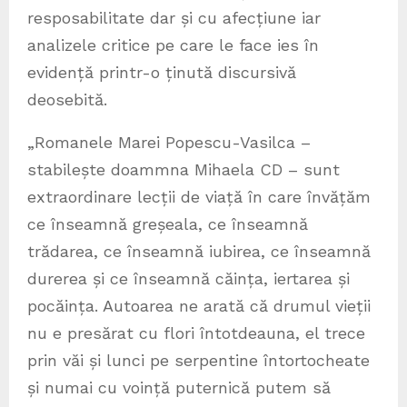
resposabilitate dar și cu afecțiune iar
analizele critice pe care le face ies în
evidență printr-o ținută discursivă
deosebită.
„Romanele Marei Popescu-Vasilca –
stabilește doammna Mihaela CD – sunt
extraordinare lecții de viață în care învățăm
ce înseamnă greșeala, ce înseamnă
trădarea, ce înseamnă iubirea, ce înseamnă
durerea și ce înseamnă căința, iertarea și
pocăința. Autoarea ne arată că drumul vieții
nu e presărat cu flori întotdeauna, el trece
prin văi și lunci pe serpentine întortocheate
și numai cu voință puternică putem să