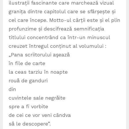
ilustrații fascinante care marchează vizual
granița dintre capitolul care se sfârșește și
cel care începe. Motto-ul cărții este și el plin
profunzime și descifrează semnificația
titlului concentrând ca într-un minuscul
creuzet întregul conținut al volumului :
„Pana scriitorului aşeazǎ
în file de carte
la ceas tarziu în noapte
rouǎ de ganduri
din
cuvintele sale negrǎite
spre a fi vorbite
de cei ce vor veni cândva
sǎ le descopere”.