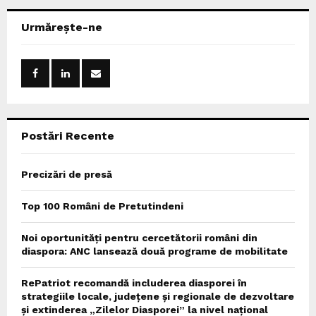
r
c
E
Urmărește-ne
h
f
A
o
r
R
:
C
Postări Recente
H
Precizări de presă
Top 100 Români de Pretutindeni
Noi oportunități pentru cercetătorii români din
diaspora: ANC lansează două programe de mobilitate
RePatriot recomandă includerea diasporei în
strategiile locale, județene și regionale de dezvoltare
și extinderea „Zilelor Diasporei” la nivel național