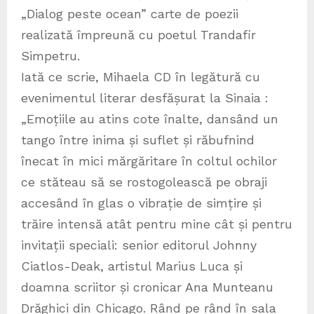
„Dialog peste ocean” carte de poezii
realizată împreună cu poetul Trandafir
Simpetru.
Iată ce scrie, Mihaela CD în legătură cu
evenimentul literar desfășurat la Sinaia :
„Emoțiile au atins cote înalte, dansând un
tango între inima și suflet și răbufnind
înecat în mici mărgăritare în coltul ochilor
ce stăteau să se rostogolească pe obraji
accesând în glas o vibrație de simțire și
trăire intensă atât pentru mine cât și pentru
invitații speciali: senior editorul Johnny
Ciatlos-Deak, artistul Marius Luca și
doamna scriitor și cronicar Ana Munteanu
Drăghici din Chicago. Rând pe rând în sala