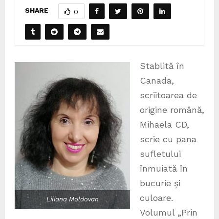
SHARE
0
Stablită în
Canada,
scriitoarea de
origine română,
Mihaela CD,
scrie cu pana
sufletului
înmuiată în
bucurie și
culoare.
Liliana Moldovan
Volumul „Prin