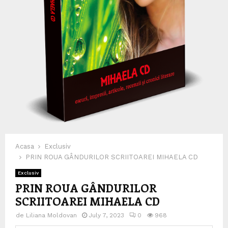
Acasa
Exclusiv
PRIN ROUA GÂNDURILOR SCRIITOAREI MIHAELA CD
Exclusiv
PRIN ROUA GÂNDURILOR
SCRIITOAREI MIHAELA CD
de
Liliana Moldovan
July 7, 2023
0
968