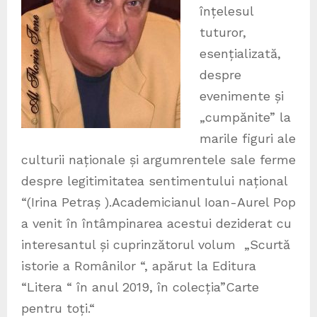
înțelesul
tuturor,
esențializată,
despre
evenimente și
„cumpănite” la
marile figuri ale
culturii naționale și argumrentele sale ferme
despre legitimitatea sentimentului național
“(Irina Petraș ).Academicianul Ioan-Aurel Pop
a venit în întâmpinarea acestui deziderat cu
interesantul și cuprinzătorul volum „Scurtă
istorie a Românilor “, apărut la Editura
“Litera “ în anul 2019, în colecția”Carte
pentru toți.“