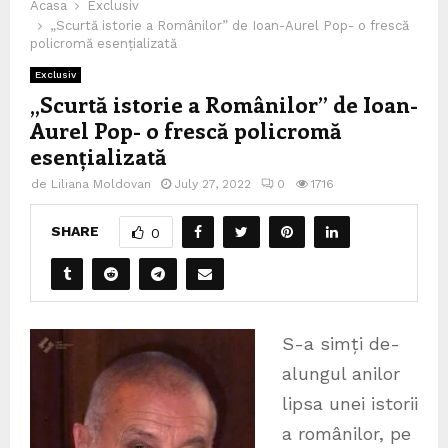
Acasa
Exclusiv
„Scurtă istorie a Românilor” de Ioan-Aurel Pop- o frescă
policromă esențializată
Exclusiv
„Scurtă istorie a Românilor” de Ioan-
Aurel Pop- o frescă policromă
esențializată
de
Liliana Moldovan
July 27, 2022
0
1716
SHARE
0
S-a simți de-
alungul anilor
lipsa unei istorii
a românilor, pe