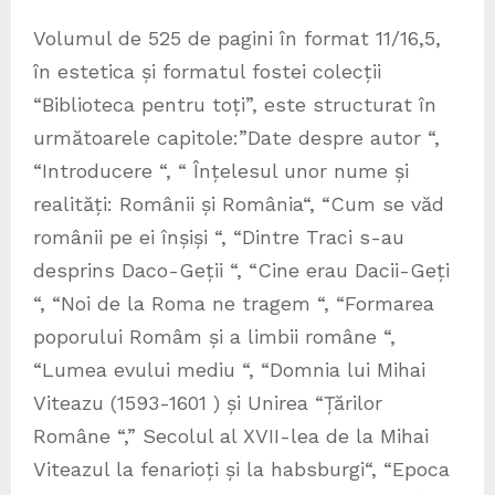
Volumul de 525 de pagini în format 11/16,5,
în estetica și formatul fostei colecții
“Biblioteca pentru toți”, este structurat în
următoarele capitole:”Date despre autor “,
“Introducere “, “ Înțelesul unor nume și
realități: Românii și România“, “Cum se văd
românii pe ei înșiși “, “Dintre Traci s-au
desprins Daco-Geții “, “Cine erau Dacii-Geți
“, “Noi de la Roma ne tragem “, “Formarea
poporului Româm și a limbii române “,
“Lumea evului mediu “, “Domnia lui Mihai
Viteazu (1593-1601 ) și Unirea “Țărilor
Române “,” Secolul al XVII-lea de la Mihai
Viteazul la fenarioți și la habsburgi“, “Epoca