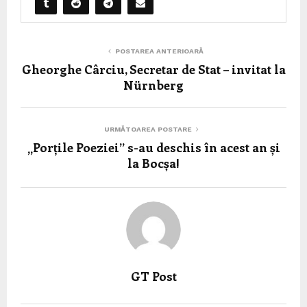
POSTAREA ANTERIOARĂ
Gheorghe Cârciu, Secretar de Stat – invitat la
Nürnberg
URMĂTOAREA POSTARE
„Porțile Poeziei” s-au deschis în acest an și
la Bocșa!
GT Post