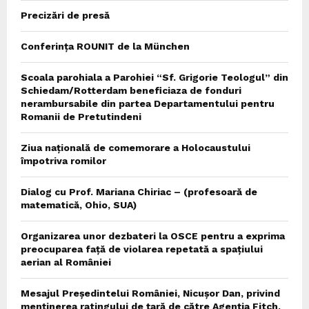
Precizări de presă
Conferința ROUNIT de la München
Scoala parohiala a Parohiei “Sf. Grigorie Teologul” din
Schiedam/Rotterdam beneficiaza de fonduri
nerambursabile din partea Departamentului pentru
Romanii de Pretutindeni
Ziua națională de comemorare a Holocaustului
împotriva romilor
Dialog cu Prof. Mariana Chiriac – (profesoară de
matematică, Ohio, SUA)
Organizarea unor dezbateri la OSCE pentru a exprima
preocuparea față de violarea repetată a spațiului
aerian al României
Mesajul Președintelui României, Nicușor Dan, privind
menținerea ratingului de țară de către Agenția Fitch,