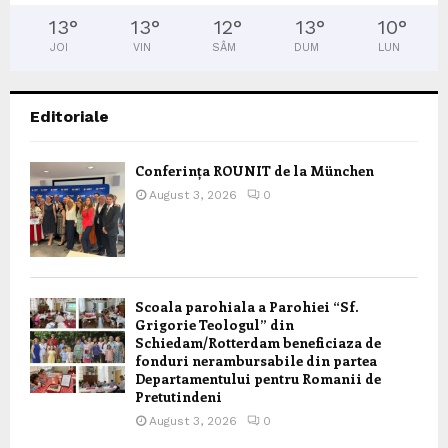
13
°
13
°
12
°
13
°
10
°
JOI
VIN
SÂM
DUM
LUN
Editoriale
Conferința ROUNIT de la München
August 3, 2026
0
Scoala parohiala a Parohiei “Sf.
Grigorie Teologul” din
Schiedam/Rotterdam beneficiaza de
fonduri nerambursabile din partea
Departamentului pentru Romanii de
Pretutindeni
August 3, 2026
0