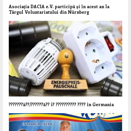
Asociația DACIA e.V. participă și în acest an la
Târgul Voluntariatului din Nürnberg
???????ă??/??????ă?? î? ?????????? ???? în Germania