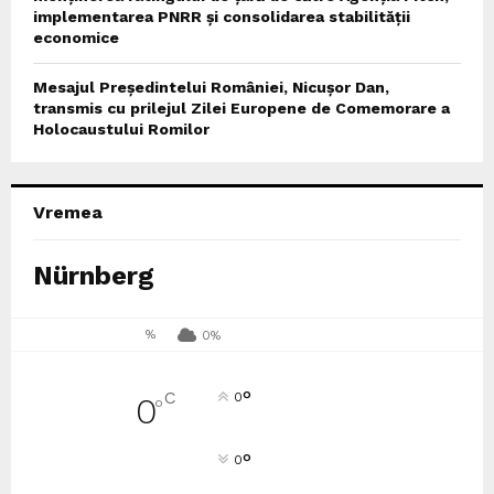
implementarea PNRR și consolidarea stabilității
economice
Mesajul Președintelui României, Nicușor Dan,
transmis cu prilejul Zilei Europene de Comemorare a
Holocaustului Romilor
Vremea
Nürnberg
%
0%
°
C
0
0
°
°
0