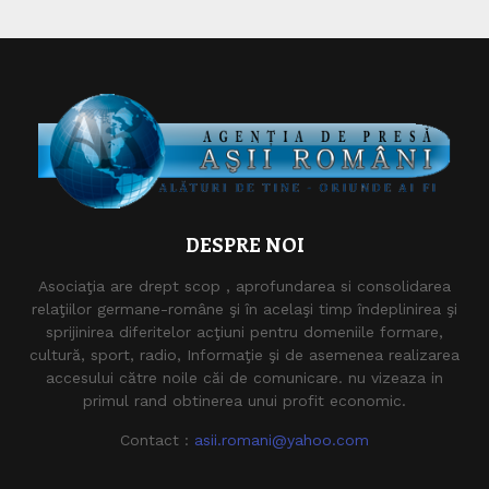
DESPRE NOI
Asociaţia are drept scop , aprofundarea si consolidarea
relaţiilor germane-române şi în acelaşi timp îndeplinirea şi
sprijinirea diferitelor acţiuni pentru domeniile formare,
cultură, sport, radio, Informaţie şi de asemenea realizarea
accesului către noile căi de comunicare. nu vizeaza in
primul rand obtinerea unui profit economic.
Contact :
asii.romani@yahoo.com