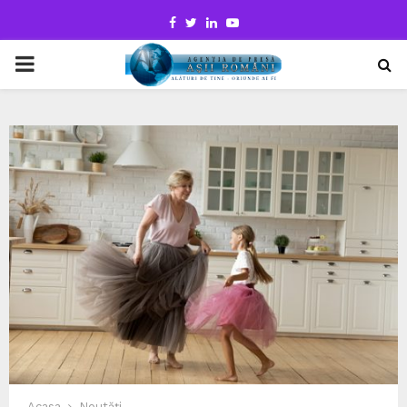
Facebook
Twitter
Linkedin
Youtube
PRIMARY
MENU
Acasa
Noutăți