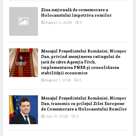
Ziua națională de comemorare a
Holocaustului împotriva romilor
August 2, 2026
0
Mesajul Președintelui României, Nicușor
Dan, privind menținerea ratingului de
țară de către Agenția Fitch,
implementarea PNRR și consolidarea
stabilității economice
August 1, 2026
0
Mesajul Președintelui României, Nicușor
Dan, transmis cu prilejul Zilei Europene
de Comemorare a Holocaustului Romilor
July 31, 2026
0