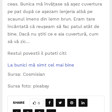
ceas
.
Bunica mă învățase să așez cuvertura
pe pat după ce așezam lenjeria albă pe
scaunul imens din lemn brun. Eram tare
încântată că reușeam să fac patul atât de
bine. Dacă nu știti ce e aia cuvertură, cum
să vă zic…
Restul povestii il puteti citi:
La bunici mă simt cel mai bine
Sursa: Cosmisian
Sursa foto: pixabay
SHARE
0