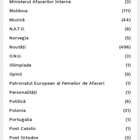
Ministerul Afacerilor Interne
(3)
Moldova
(111)
Muzică
(44)
N.A.T.O.
(8)
Norvegia
(5)
Noutăți
(496)
O.N.U.
(3)
Olimpiade
(1)
Opinii
(9)
Patronatul European al Femeilor de Afaceri
(1)
Personalități
(1)
Politică
(6)
Polonia
(21)
Portugalia
(1)
Post Catolic
(1)
Post Ortodox
(3)