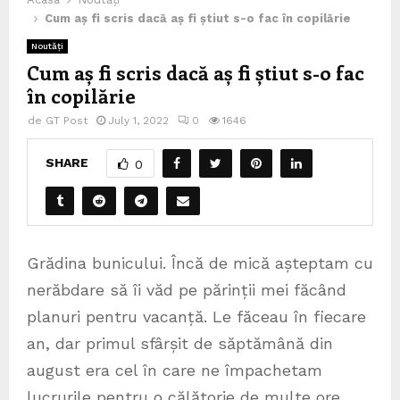
Cum aș fi scris dacă aș fi știut s-o fac în copilărie
Noutăți
Cum aș fi scris dacă aș fi știut s-o fac
în copilărie
de
GT Post
July 1, 2022
0
1646
SHARE
0
Grădina bunicului. Încă de mică așteptam cu
nerăbdare să îi văd pe părinții mei făcând
planuri pentru vacanță. Le făceau în fiecare
an, dar primul sfârșit de săptămână din
august era cel în care ne împachetam
lucrurile pentru o călătorie de multe ore