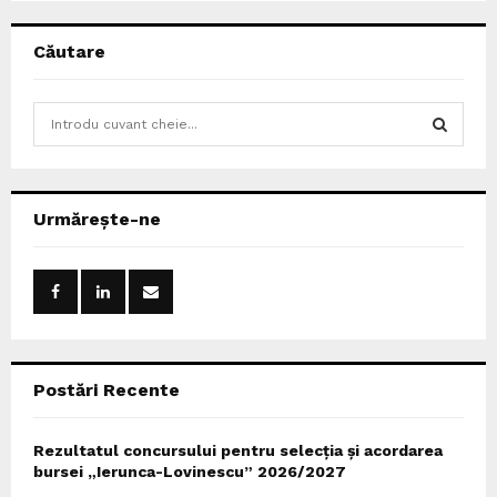
Căutare
S
e
a
S
r
c
E
Urmărește-ne
h
f
A
o
r
R
:
C
Postări Recente
H
Rezultatul concursului pentru selecția și acordarea
bursei „Ierunca-Lovinescu” 2026/2027