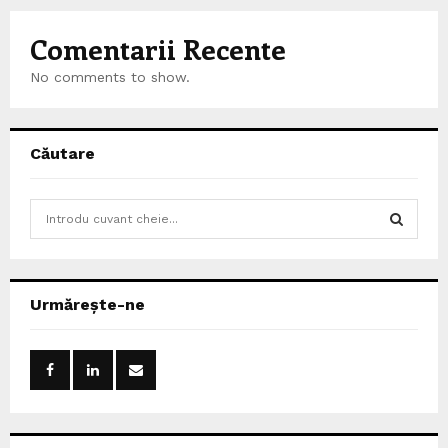
Comentarii Recente
No comments to show.
Căutare
S
e
a
S
r
c
E
Urmărește-ne
h
f
A
o
r
R
:
C