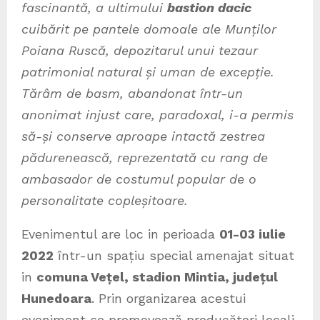
fascinantă,
a ultimului
bastion dacic
cuibărit pe pantele domoale ale Munților
Poiana Ruscă, depozitarul unui tezaur
patrimonial natural și uman de excepție.
Tărâm de basm, abandonat într-un
anonimat injust care, paradoxal, i-a permis
să-și conserve aproape intactă zestrea
pădurenească, reprezentată cu rang de
ambasador de costumul popular de o
personalitate copleșitoare
.
Evenimentul are loc in perioada
01-03 iulie
2022
într-un spațiu special amenajat situat
in
comuna Vețel, stadion Mintia, județul
Hunedoara
. Prin organizarea acestui
eveniment se promovează producători locali