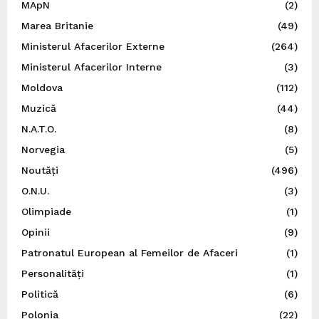
MApN
(2)
Marea Britanie
(49)
Ministerul Afacerilor Externe
(264)
Ministerul Afacerilor Interne
(3)
Moldova
(112)
Muzică
(44)
N.A.T.O.
(8)
Norvegia
(5)
Noutăți
(496)
O.N.U.
(3)
Olimpiade
(1)
Opinii
(9)
Patronatul European al Femeilor de Afaceri
(1)
Personalități
(1)
Politică
(6)
Polonia
(22)