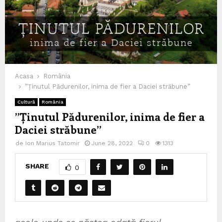
Acasa
România
”Ținutul Pădurenilor, inima de fier a Daciei străbune”
Cultură
România
”Ținutul Pădurenilor, inima de fier a
Daciei străbune”
de
Ion Marius Tatomir
June 28, 2022
0
1313
SHARE
0