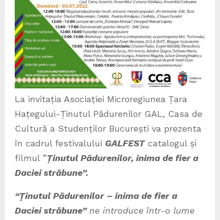
La invitația Asociației Microregiunea Țara
Hațegului-Ținutul Pădurenilor GAL, Casa de
Cultură a Studenților București va prezenta
în cadrul festivalului
GALFEST
catalogul și
filmul ”
Ținutul Pădurenilor, inima de fier a
Daciei străbune”.
“Ținutul Pădurenilor – inima de fier a
Daciei străbune”
ne introduce într-o lume