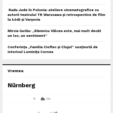
Radu Jude în Polonia: ateliere cinematografice cu
actorii teatrului TR Warszawa și retrospective de film
la Łódź și Varșovia
Mircia Gutău: „Râmnicu Vâlcea este, mai mult decât
un loc, un sentiment”
Conferința „Familia Cioflec și Clujul” susținută de
istoricul Luminița Cornea
Vremea
Nürnberg
%
0%