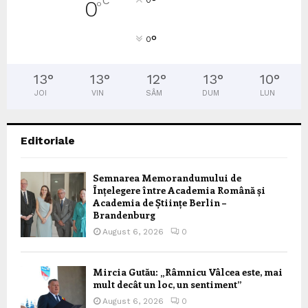
°
C
0
0
°
°
0
13
°
13
°
12
°
13
°
10
°
JOI
VIN
SÂM
DUM
LUN
Editoriale
Semnarea Memorandumului de
Înțelegere între Academia Română și
Academia de Științe Berlin –
Brandenburg
August 6, 2026
0
Mircia Gutău: „Râmnicu Vâlcea este, mai
mult decât un loc, un sentiment”
August 6, 2026
0