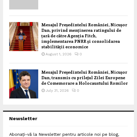
Mesajul Președintelui României, Nicușor
Dan, privind menținerea ratingului de
țară de către Agenția Fitch,
implementarea PNRR și consolidarea
stabilității economice
August 1, 2026
0
Mesajul Președintelui României, Nicușor
Dan, transmis cu prilejul Zilei Europene
de Comemorare a Holocaustului Romilor
July 31, 2026
0
Newsletter
Abonați-vă la Newsletter pentru articole noi pe blog,