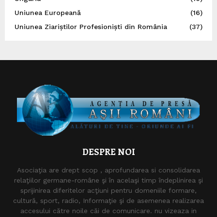
Uniunea Europeană
(16)
Uniunea Ziariștilor Profesioniști din România
(37)
DESPRE NOI
Asociaţia are drept scop , aprofundarea si consolidarea
relaţiilor germane-române şi în acelaşi timp îndeplinirea şi
sprijinirea diferitelor acţiuni pentru domeniile formare,
cultură, sport, radio, Informaţie şi de asemenea realizarea
accesului către noile căi de comunicare. nu vizeaza in