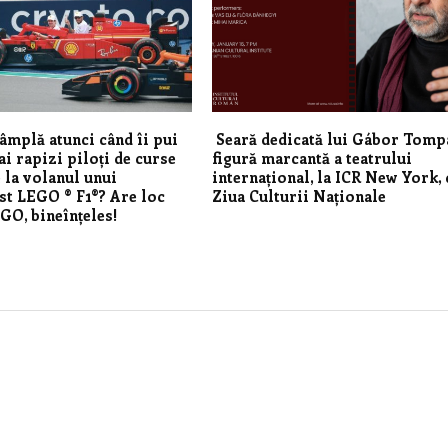
tâmplă atunci când îi pui
Seară dedicată lui Gábor Tomp
ai rapizi piloți de curse
figură marcantă a teatrului
 la volanul unui
internațional, la ICR New York, 
t LEGO ® F1®? Are loc
Ziua Culturii Naționale
GO, bineînțeles!