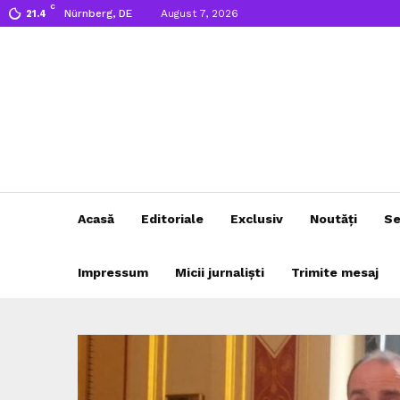
C
Nürnberg, DE
August 7, 2026
21.4
Acasă
Editoriale
Exclusiv
Noutăți
Se
Impressum
Micii jurnaliști
Trimite mesaj