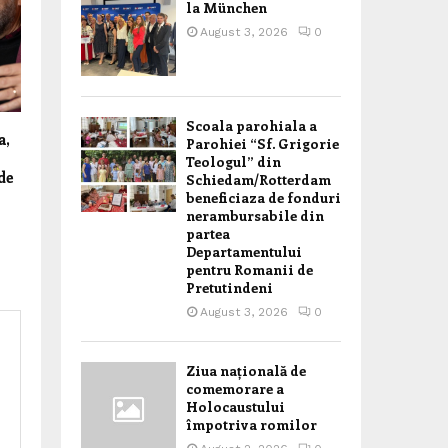
la München
August 3, 2026
0
Scoala parohiala a
a,
Parohiei “Sf. Grigorie
Teologul” din
de
Schiedam/Rotterdam
beneficiaza de fonduri
nerambursabile din
partea
Departamentului
pentru Romanii de
Pretutindeni
August 3, 2026
0
Ziua națională de
comemorare a
Holocaustului
împotriva romilor