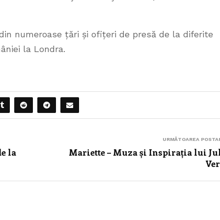
n numeroase țări și ofițeri de presă de la diferite
niei la Londra.
URMĂTOAREA POSTA
de la
Mariette – Muza și Inspirația lui Ju
Ve