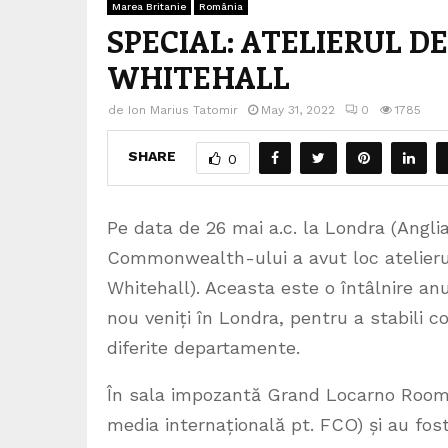
Marea Britanie
România
SPECIAL: ATELIERUL 
WHITEHALL
de
Ion Marius Tatomir
May 31, 2022
0
1785
SHARE
0
Pe data de 26 mai a.c. la Londra (Anglia)
Commonwealth-ului a avut loc atelieru
Whitehall). Aceasta este o întâlnire anu
nou veniți în Londra, pentru a stabili c
diferite departamente.
În sala impozantă Grand Locarno Rooms j
media internațională pt. FCO) și au fost 