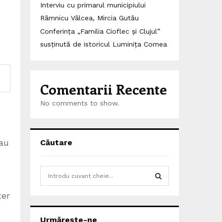
Interviu cu primarul municipiului
Râmnicu Vâlcea, Mircia Gutău
Conferința „Familia Cioflec și Clujul”
susținută de istoricul Luminița Cornea
Comentarii Recente
No comments to show.
sau
Căutare
S
e
a
țer
S
r
c
E
Urmărește-ne