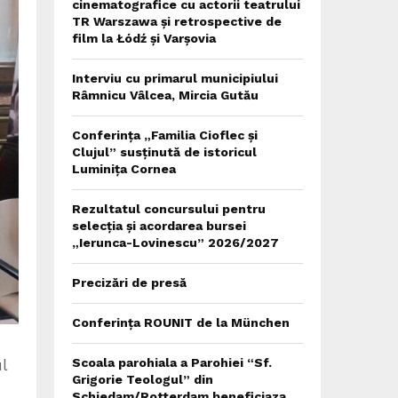
cinematografice cu actorii teatrului
TR Warszawa și retrospective de
film la Łódź și Varșovia
Interviu cu primarul municipiului
Râmnicu Vâlcea, Mircia Gutău
Conferința „Familia Cioflec și
Clujul” susținută de istoricul
Luminița Cornea
Rezultatul concursului pentru
selecția și acordarea bursei
„Ierunca-Lovinescu” 2026/2027
Precizări de presă
Conferința ROUNIT de la München
l
Scoala parohiala a Parohiei “Sf.
Grigorie Teologul” din
Schiedam/Rotterdam beneficiaza