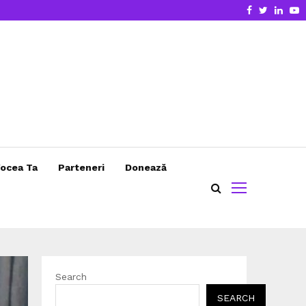
Facebook
Twitter
Linke
Y
ocea Ta
Parteneri
Donează
Search
SEARCH