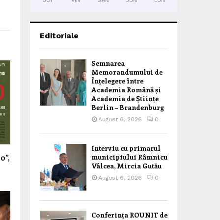
JOI
VIN
SÂM
DUM
LUN
Editoriale
Semnarea
Memorandumului de
Înțelegere între
Academia Română și
Academia de Științe
Berlin – Brandenburg
August 6, 2026
0
Interviu cu primarul
municipiului Râmnicu
0”,
Vâlcea, Mircia Gutău
August 6, 2026
0
Conferința ROUNIT de