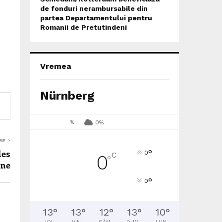
de fonduri nerambursabile din
partea Departamentului pentru
Romanii de Pretutindeni
Vremea
Nürnberg
%
0%
RE
les
°
0
C
0
°
rne
°
0
13
°
13
°
12
°
13
°
10
°