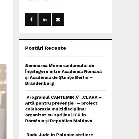
h
f
A
o
r
R
:
C
H
Postări Recente
Semnarea Memorandumului de
Înțelegere între Academia Română
și Academia de Științe Berlin –
Brandenburg
Programul CANTEMIR // „CLARA –
Artă pentru prevenție” – proiect
colaborativ multidisciplinar
organizat cu sprijinul ICR în
România și Republica Moldova
Radu Jude în Polonia: ateliere