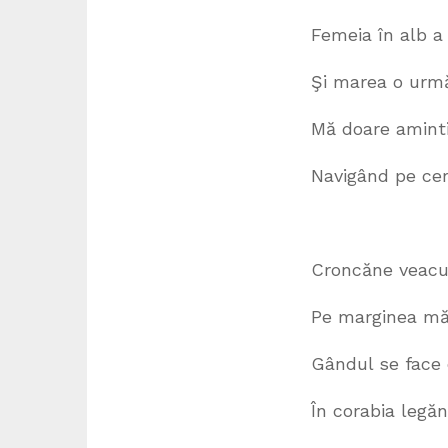
Femeia în alb a
Şi marea o urmăreşte în 
Mă doare aminti
Navigând pe cer
Croncăne veacurile în b
Pe marginea mării odihni
Gândul se face 
În corabia legănată de v