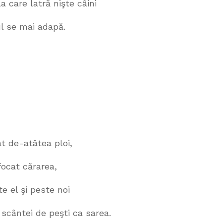
tră nişte câini
ai adapă.
âtea ploi,
cărarea,
 peste noi
de peşti ca sarea.