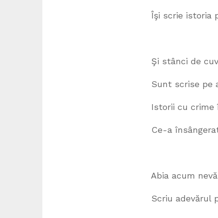
Îşi scrie istoria pe-un va
Şi stânci de cuvinte în
Sunt scrise pe apă de l
Istorii cu crime într-o e
Ce-a însângerat şi ult
Abia acum nevăzute alb
Scriu adevărul pe pagi