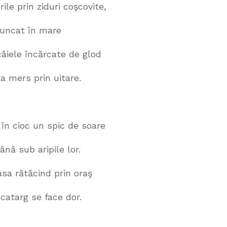
iduri coşcovite,
 în mare
cărcate de glod
rin uitare.
un spic de soare
nă sub aripile lor.
asa rătăcind prin oraş
se face dor.