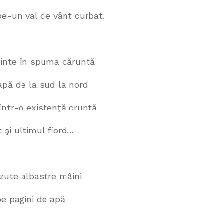
l de vânt curbat.
 spuma căruntă
a sud la nord
xistenţă cruntă
imul fiord…
astre mâini
ni de apă