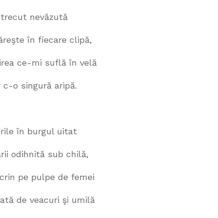
 trecut nevăzută
fiecare clipă,
rea ce-mi suflă în velă
 c-o singură aripă.
urgul uitat
tă sub chilă,
crin pe pulpe de femei
eacuri şi umilă