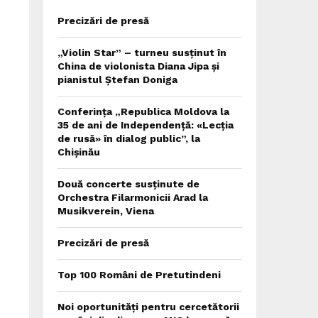
Precizări de presă
„Violin Star” – turneu susținut în
China de violonista Diana Jipa și
pianistul Ștefan Doniga
Conferința „Republica Moldova la
35 de ani de Independență: «Lecția
de rusă» în dialog public”, la
Chișinău
Două concerte susținute de
Orchestra Filarmonicii Arad la
Musikverein, Viena
Precizări de presă
Top 100 Români de Pretutindeni
Noi oportunități pentru cercetătorii