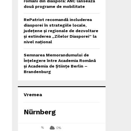
români din diaspora: ANC lansează
două programe de mobilitate
RePatriot recomandă includerea
diasporei în strategiile locale,
județene și regionale de dezvoltare
și extinderea „Zilelor Diasporei” la
nivel național
Semnarea Memorandumului de
Înțelegere între Academia Română
și Academia de Științe Berlin –
Brandenburg
Vremea
Nürnberg
%
0%