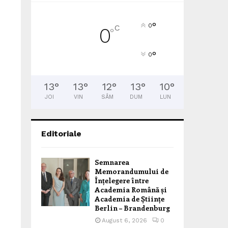
°
0
C
0
°
°
0
13
°
13
°
12
°
13
°
10
°
JOI
VIN
SÂM
DUM
LUN
Editoriale
Semnarea
Memorandumului de
Înțelegere între
Academia Română și
Academia de Științe
Berlin – Brandenburg
August 6, 2026
0