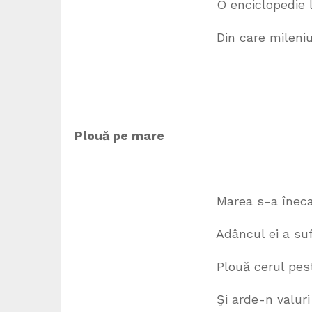
O enciclopedie la care la
Din care mileniul se m
Plouă pe mare
Marea s-a înecat de-at
Adâncul ei a sufocat 
Plouă cerul peste el şi
Şi arde-n valuri scântei 