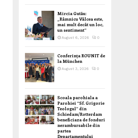
Mircia Gutău:
„Râmnicu Vâlcea este,
mai mult decât un loc,
un sentiment”
August 6, 2026
0
Conferința ROUNIT de
la München
August 3, 2026
0
Scoala parohiala a
Parohiei “Sf. Grigorie
Teologul” din
Schiedam/Rotterdam
beneficiaza de fonduri
nerambursabile din
partea
Departamentului