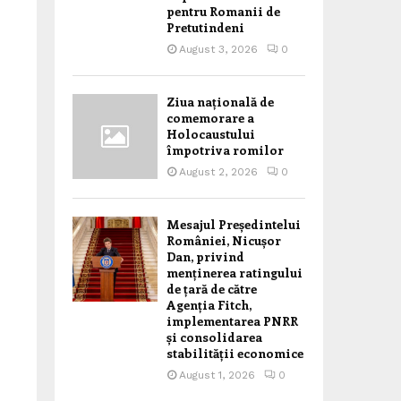
pentru Romanii de
Pretutindeni
August 3, 2026
0
Ziua națională de
comemorare a
Holocaustului
împotriva romilor
August 2, 2026
0
Mesajul Președintelui
României, Nicușor
Dan, privind
menținerea ratingului
de țară de către
Agenția Fitch,
implementarea PNRR
și consolidarea
stabilității economice
August 1, 2026
0