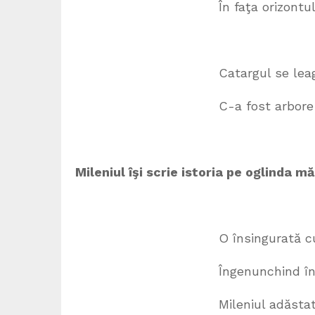
În faţa orizontului alba
Catargul se leagănă adu
C-a fost arbore tăiat f
Mileniul îşi scrie istoria pe oglinda mă
O însingurată cuprinder
Îngenunchind în faţa ace
Mileniul adăstat descul