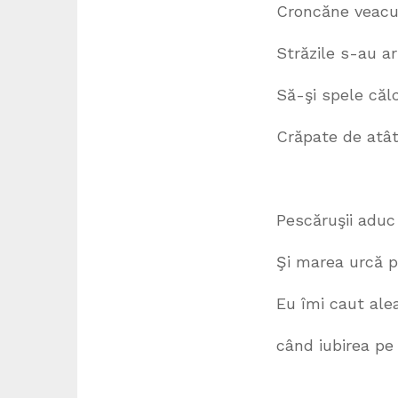
Croncăne veacurile prin z
Străzile s-au aruncat
Să-şi spele călcâiele în
Crăpate de atâta mers p
Pescăruşii aduc în cioc 
Şi marea urcă pâ
Eu îmi caut ale
când iubirea pe catarg 