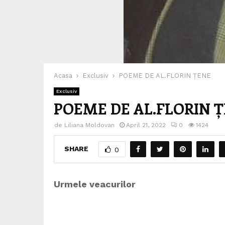
Acasa
Exclusiv
POEME DE AL.FLORIN ȚENE
Exclusiv
POEME DE AL.FLORIN 
de
Liliana Moldovan
April 21, 2022
0
1424
SHARE
0
Urmele veacurilor