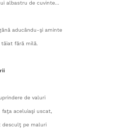
stru de cuvinte…
cându-şi aminte
ără milă.
rii
e de valuri
luiaşi uscat,
ţ pe maluri