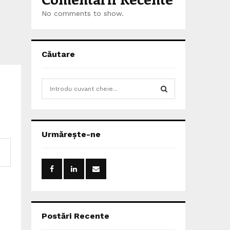
No comments to show.
Căutare
S
e
a
S
r
c
E
Urmărește-ne
h
f
A
o
r
R
:
C
H
Postări Recente